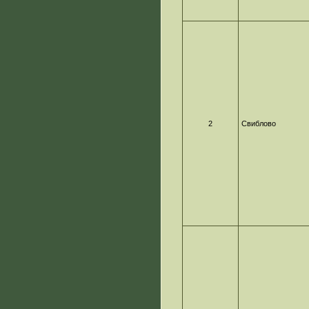
2
Свиблово