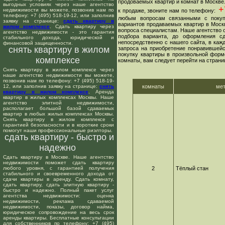
продоваемых квартир и комнат в Москве
выгодных условиях через наше агентство
+7
недвижимости вы можете, позвонив нам по
к продаже, звоните нам по телефону:
телефону: +7 (495) 518-19-12, или заполнив
любым вопросам связанными с покуп
заявку на странице:
сдать квартиру в
вариантов продаваемых квартир в Москв
жилом комплексе
. Сдать квартиру через
вопроса специалистам. Наше агентство о
агентство недвижимости - это гарантия
подбора варианта, до оформления сд
стабильного дохода, юридической и
непосредственно с нашего сайта, в ка
финансовой защищенности.
снять квартиру в жилом
запроса на приобретение понравившейс
покупку квартиры в произвольной форме
комплексе
комнаты, вам следует перейти на страни
Снять квартиру в жилом комплексе через
наше агентство недвижимости вы можете,
позвонив нам по телефону: +7 (495) 518-19-
12, или заполнив заявку на странице:
снять
комнаты
ме
квартиру в жилом комплексе
. Аренда
квартир в жилых комплексах Москвы. Наше
агентство элитной недвижимости,
располагает большой базой сдаваемых
квартир в любых жилых комплексах Москвы.
Снять квартиру в жилом комплексе с
гарантией безопасности и в короткие сроки
помогут наши профессиональные риэлторы.
сдать квартиру - быстро и
надежно
Сдать квартиру в Москве. Наше агентство
недвижимости поможет сдать квартиру
любого уровня, с гарантией получения
2
Тёплый стан
стабильного и своевременного дохода от
сдачи квартиры в аренду. Сдать комнату,
сдать квартиру, сдать элитную квартиру -
быстро и надежно. Полный пакет услуг
агентства недвижимости: оценка
недвижимости, реклама сдаваемой
недвижимости, показы, договор найма,
юридическое сопровождение на весь срок
аренды квартиры. Бесплатные консультации
для собственников по телефону: +7 (495)