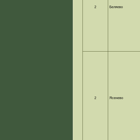
2
Беляево
2
Ясенево