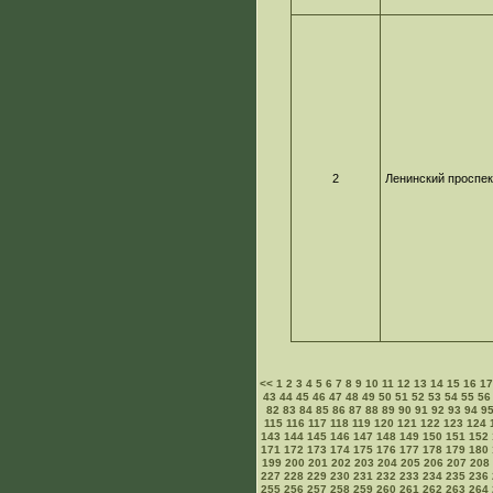
2
Ленинский проспек
<<
1
2
3
4
5
6
7
8
9
10
11
12
13
14
15
16
1
43
44
45
46
47
48
49
50
51
52
53
54
55
56
82
83
84
85
86
87
88
89
90
91
92
93
94
9
115
116
117
118
119
120
121
122
123
124
143
144
145
146
147
148
149
150
151
152
171
172
173
174
175
176
177
178
179
180
199
200
201
202
203
204
205
206
207
208
227
228
229
230
231
232
233
234
235
236
255
256
257
258
259
260
261
262
263
264