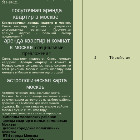
518-19-12.
посуточная аренда
квартир в москве
Краткосрочная аренда квартир в москве
.
Снять квартиру посуточно - прекрасная
альтернатива гостиницы! Посуточная
аренда квартир - большой выбор
предложений.
аренда квартир и комнат
в москве
специальные
предложения
2
Тёплый стан
Снять квартиру недорого. Снять комнату
недорого.
Аренда квартир и комнат в
Москве
-самые актуальные предложения по
всем районам Москвы! Снять квартиру или
комнату в Москве в течение одного дня!
астрологическая карта
москвы
Астрологическая, зодиакальная карта
Москвы. На этой странице вы сможете найти
рекомендации астрологов по выбору района
проживания в Москве для всех знаков
зодиака. Вы точно узнаете, в каком районе
Москвы лучше снять квартиру
представителям всех знаков гороскопа.
cимволы московских районов
аренда квартир в жилых комплексах
Москвы
детские городские поликлиники
Москвы
БТИ города Москвы
районы города Москвы