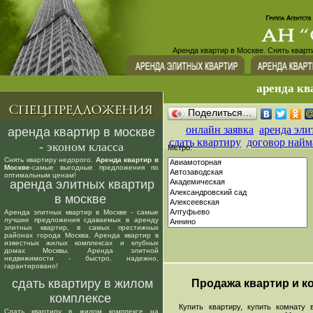
Аренда квартир в Москве. Снять кварт
аренда кв
Поделиться…
онлайн заявка
аренда эли
аренда квартир в москве
сдать квартиру
договор найм
- эконом класса
Метро:
Снять квартиру недорого.
Аренда квартир в
Москве
-самые выгодные предложения по
оптимальным ценам!
аренда элитных квартир
в москве
Аренда элитных квартир в Москве - самые
лучшие предложения сдаваемых в аренду
элитных квартир, в самых престижных
районах города Москва. Аренда квартир в
известных жилых комплексах и клубных
домах Москвы. Аренда элитной
недвижимости - быстро, надежно,
гарантировано!
сдать квартиру в жилом
Продажа квартир и ко
комплексе
Купить квартиру, купить комнату в
Сдать квартиру в жилом комплексе на