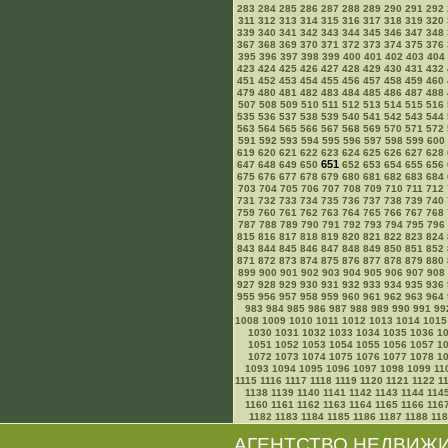
283
284
285
286
287
288
289
290
291
292
311
312
313
314
315
316
317
318
319
320
339
340
341
342
343
344
345
346
347
348
367
368
369
370
371
372
373
374
375
376
395
396
397
398
399
400
401
402
403
404
423
424
425
426
427
428
429
430
431
432
451
452
453
454
455
456
457
458
459
460
479
480
481
482
483
484
485
486
487
488
507
508
509
510
511
512
513
514
515
516
535
536
537
538
539
540
541
542
543
544
563
564
565
566
567
568
569
570
571
572
591
592
593
594
595
596
597
598
599
600
619
620
621
622
623
624
625
626
627
628
651
647
648
649
650
652
653
654
655
656
675
676
677
678
679
680
681
682
683
684
703
704
705
706
707
708
709
710
711
712
731
732
733
734
735
736
737
738
739
740
759
760
761
762
763
764
765
766
767
768
787
788
789
790
791
792
793
794
795
796
815
816
817
818
819
820
821
822
823
824
843
844
845
846
847
848
849
850
851
852
871
872
873
874
875
876
877
878
879
880
899
900
901
902
903
904
905
906
907
908
927
928
929
930
931
932
933
934
935
936
955
956
957
958
959
960
961
962
963
964
983
984
985
986
987
988
989
990
991
99
1008
1009
1010
1011
1012
1013
1014
1015
1030
1031
1032
1033
1034
1035
1036
1
1051
1052
1053
1054
1055
1056
1057
1
1072
1073
1074
1075
1076
1077
1078
1
1093
1094
1095
1096
1097
1098
1099
11
1115
1116
1117
1118
1119
1120
1121
1122
1
1138
1139
1140
1141
1142
1143
1144
114
1160
1161
1162
1163
1164
1165
1166
116
1182
1183
1184
1185
1186
1187
1188
11
АГЕНТСТВО НЕДВИЖ