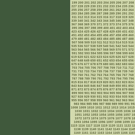
199
200
201
202
203
204
205
206
207
208
227
228
229
230
231
232
233
234
235
236
255
256
257
258
259
260
261
262
263
264
283
284
285
286
287
288
289
290
291
292
311
312
313
314
315
316
317
318
319
320
339
340
341
342
343
344
345
346
347
348
367
368
369
370
371
372
373
374
375
376
395
396
397
398
399
400
401
402
403
404
423
424
425
426
427
428
429
430
431
432
451
452
453
454
455
456
457
458
459
460
479
480
481
482
483
484
485
486
487
488
507
508
509
510
511
512
513
514
515
516
535
536
537
538
539
540
541
542
543
544
563
564
565
566
567
568
569
570
571
572
591
592
593
594
595
596
597
598
599
600
619
620
621
622
623
624
625
626
627
628
647
648
649
650
651
652
653
654
655
656
675
676
677
678
679
680
681
682
683
684
703
704
705
706
707
708
709
710
711
712
731
732
733
734
735
736
737
738
739
740
759
760
761
762
763
764
765
766
767
768
787
788
789
790
791
792
793
794
795
796
815
816
817
818
819
820
821
822
823
824
843
844
845
846
847
848
849
850
851
852
871
872
873
874
875
876
877
878
879
880
899
900
901
902
903
904
905
906
907
908
927
928
929
930
931
932
933
934
935
936
955
956
957
958
959
960
961
962
963
964
983
984
985
986
987
988
989
990
991
99
1008
1009
1010
1011
1012
1013
1014
1015
1030
1031
1032
1033
1034
1035
1036
1
1051
1052
1053
1054
1055
1056
1057
1
1072
1073
1074
1075
1076
1077
1078
1
1093
1094
1095
1096
1097
1098
1099
11
1115
1116
1117
1118
1119
1120
1121
1122
1
1138
1139
1140
1141
1142
1143
1144
114
1160
1161
1162
1163
1164
1165
1166
116