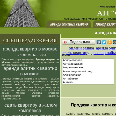
Аренда квартир в Москве. Снять кварт
аренда кв
Поделиться…
онлайн заявка
аренда эли
аренда квартир в москве
сдать квартиру
договор найм
- эконом класса
Метро:
Снять квартиру недорого.
Аренда квартир в
Москве
-самые выгодные предложения по
оптимальным ценам!
аренда элитных квартир
в москве
Аренда элитных квартир в Москве - самые
лучшие предложения сдаваемых в аренду
элитных квартир, в самых престижных
районах города Москва. Аренда квартир в
известных жилых комплексах и клубных
домах Москвы. Аренда элитной
недвижимости - быстро, надежно,
гарантировано!
сдать квартиру в жилом
Продажа квартир и ко
комплексе
Купить квартиру, купить комнату в
Сдать квартиру в жилом комплексе на