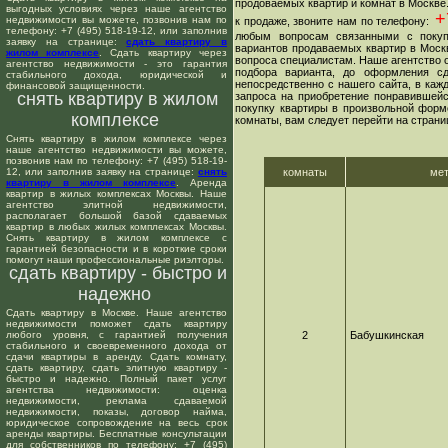
продоваемых квартир и комнат в Москве
выгодных условиях через наше агентство
+7
недвижимости вы можете, позвонив нам по
к продаже, звоните нам по телефону:
телефону: +7 (495) 518-19-12, или заполнив
любым вопросам связанными с покуп
заявку на странице:
сдать квартиру в
вариантов продаваемых квартир в Москв
жилом комплексе
. Сдать квартиру через
вопроса специалистам. Наше агентство о
агентство недвижимости - это гарантия
подбора варианта, до оформления сд
стабильного дохода, юридической и
непосредственно с нашего сайта, в ка
финансовой защищенности.
снять квартиру в жилом
запроса на приобретение понравившейс
покупку квартиры в произвольной форме
комплексе
комнаты, вам следует перейти на страни
Снять квартиру в жилом комплексе через
наше агентство недвижимости вы можете,
позвонив нам по телефону: +7 (495) 518-19-
12, или заполнив заявку на странице:
снять
комнаты
ме
квартиру в жилом комплексе
. Аренда
квартир в жилых комплексах Москвы. Наше
агентство элитной недвижимости,
располагает большой базой сдаваемых
квартир в любых жилых комплексах Москвы.
Снять квартиру в жилом комплексе с
гарантией безопасности и в короткие сроки
помогут наши профессиональные риэлторы.
сдать квартиру - быстро и
надежно
Сдать квартиру в Москве. Наше агентство
недвижимости поможет сдать квартиру
любого уровня, с гарантией получения
2
Бабушкинская
стабильного и своевременного дохода от
сдачи квартиры в аренду. Сдать комнату,
сдать квартиру, сдать элитную квартиру -
быстро и надежно. Полный пакет услуг
агентства недвижимости: оценка
недвижимости, реклама сдаваемой
недвижимости, показы, договор найма,
юридическое сопровождение на весь срок
аренды квартиры. Бесплатные консультации
для собственников по телефону: +7 (495)