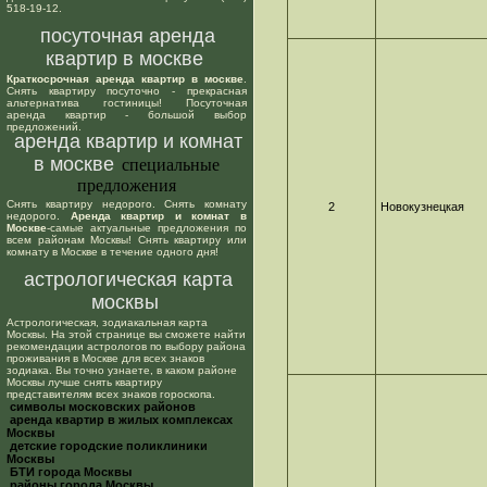
518-19-12.
посуточная аренда
квартир в москве
Краткосрочная аренда квартир в москве
.
Снять квартиру посуточно - прекрасная
альтернатива гостиницы! Посуточная
аренда квартир - большой выбор
предложений.
аренда квартир и комнат
в москве
специальные
предложения
Снять квартиру недорого. Снять комнату
2
Новокузнецкая
недорого.
Аренда квартир и комнат в
Москве
-самые актуальные предложения по
всем районам Москвы! Снять квартиру или
комнату в Москве в течение одного дня!
астрологическая карта
москвы
Астрологическая, зодиакальная карта
Москвы. На этой странице вы сможете найти
рекомендации астрологов по выбору района
проживания в Москве для всех знаков
зодиака. Вы точно узнаете, в каком районе
Москвы лучше снять квартиру
представителям всех знаков гороскопа.
cимволы московских районов
аренда квартир в жилых комплексах
Москвы
детские городские поликлиники
Москвы
БТИ города Москвы
районы города Москвы