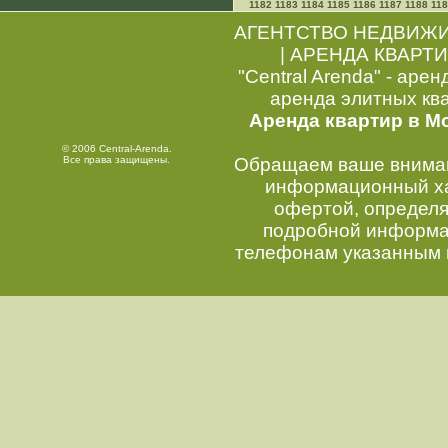
1182
1183
1184
1185
1186
1187
1188
11
АГЕНТСТВО НЕДВИЖ
|
АРЕНДА КВАРТИ
"Central Arenda" - арен
аренда элитных кв
Аренда квартир в М
© 2006 Central-Arenda.
Все права защищены.
Обращаем ваше внимани
информационный хар
офертой, определ
подробной информац
телефонам указанным 