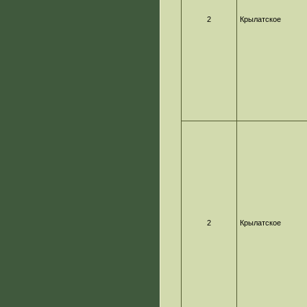
2
Крылатское
2
Крылатское