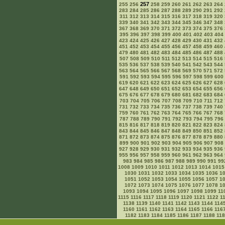
257
255
256
258
259
260
261
262
263
264
283
284
285
286
287
288
289
290
291
292
311
312
313
314
315
316
317
318
319
320
339
340
341
342
343
344
345
346
347
348
367
368
369
370
371
372
373
374
375
376
395
396
397
398
399
400
401
402
403
404
423
424
425
426
427
428
429
430
431
432
451
452
453
454
455
456
457
458
459
460
479
480
481
482
483
484
485
486
487
488
507
508
509
510
511
512
513
514
515
516
535
536
537
538
539
540
541
542
543
544
563
564
565
566
567
568
569
570
571
572
591
592
593
594
595
596
597
598
599
600
619
620
621
622
623
624
625
626
627
628
647
648
649
650
651
652
653
654
655
656
675
676
677
678
679
680
681
682
683
684
703
704
705
706
707
708
709
710
711
712
731
732
733
734
735
736
737
738
739
740
759
760
761
762
763
764
765
766
767
768
787
788
789
790
791
792
793
794
795
796
815
816
817
818
819
820
821
822
823
824
843
844
845
846
847
848
849
850
851
852
871
872
873
874
875
876
877
878
879
880
899
900
901
902
903
904
905
906
907
908
927
928
929
930
931
932
933
934
935
936
955
956
957
958
959
960
961
962
963
964
983
984
985
986
987
988
989
990
991
99
1008
1009
1010
1011
1012
1013
1014
1015
1030
1031
1032
1033
1034
1035
1036
1
1051
1052
1053
1054
1055
1056
1057
1
1072
1073
1074
1075
1076
1077
1078
1
1093
1094
1095
1096
1097
1098
1099
11
1115
1116
1117
1118
1119
1120
1121
1122
1
1138
1139
1140
1141
1142
1143
1144
114
1160
1161
1162
1163
1164
1165
1166
116
1182
1183
1184
1185
1186
1187
1188
11