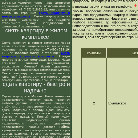
продоваемых квартир и комнат в Москве
выгодных условиях через наше агентство
+7
недвижимости вы можете, позвонив нам по
к продаже, звоните нам по телефону:
телефону: +7 (495) 518-19-12, или заполнив
любым вопросам связанными с покуп
заявку на странице:
сдать квартиру в
вариантов продаваемых квартир в Москв
жилом комплексе
. Сдать квартиру через
вопроса специалистам. Наше агентство о
агентство недвижимости - это гарантия
подбора варианта, до оформления сд
стабильного дохода, юридической и
непосредственно с нашего сайта, в ка
финансовой защищенности.
снять квартиру в жилом
запроса на приобретение понравившейс
покупку квартиры в произвольной форме
комплексе
комнаты, вам следует перейти на страни
Снять квартиру в жилом комплексе через
наше агентство недвижимости вы можете,
позвонив нам по телефону: +7 (495) 518-19-
12, или заполнив заявку на странице:
снять
комнаты
ме
квартиру в жилом комплексе
. Аренда
квартир в жилых комплексах Москвы. Наше
агентство элитной недвижимости,
располагает большой базой сдаваемых
квартир в любых жилых комплексах Москвы.
Снять квартиру в жилом комплексе с
гарантией безопасности и в короткие сроки
помогут наши профессиональные риэлторы.
сдать квартиру - быстро и
надежно
Сдать квартиру в Москве. Наше агентство
недвижимости поможет сдать квартиру
любого уровня, с гарантией получения
2
Крылатское
стабильного и своевременного дохода от
сдачи квартиры в аренду. Сдать комнату,
сдать квартиру, сдать элитную квартиру -
быстро и надежно. Полный пакет услуг
агентства недвижимости: оценка
недвижимости, реклама сдаваемой
недвижимости, показы, договор найма,
юридическое сопровождение на весь срок
аренды квартиры. Бесплатные консультации
для собственников по телефону: +7 (495)