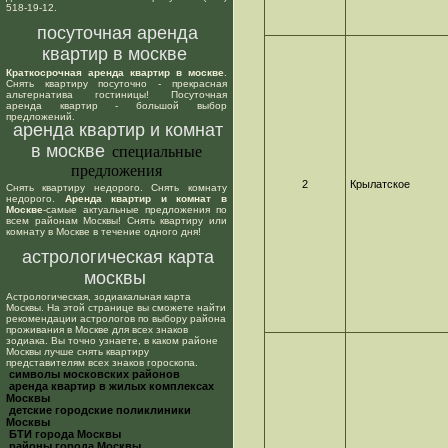
518-19-12.
посуточная аренда
квартир в москве
Краткосрочная аренда квартир в москве
.
Снять квартиру посуточно - прекрасная
альтернатива гостиницы! Посуточная
аренда квартир - большой выбор
предложений.
аренда квартир и комнат
в москве
специальные
предложения
2
Крылатское
Снять квартиру недорого. Снять комнату
недорого.
Аренда квартир и комнат в
Москве
-самые актуальные предложения по
всем районам Москвы! Снять квартиру или
комнату в Москве в течение одного дня!
астрологическая карта
москвы
Астрологическая, зодиакальная карта
Москвы. На этой странице вы сможете найти
рекомендации астрологов по выбору района
проживания в Москве для всех знаков
зодиака. Вы точно узнаете, в каком районе
Москвы лучше снять квартиру
представителям всех знаков гороскопа.
cимволы московских районов
аренда квартир в жилых комплексах
Москвы
детские городские поликлиники
Москвы
БТИ города Москвы
районы города Москвы