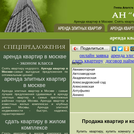
Аренда квартир в Москве. Снять кварт
аренда кв
Поделиться…
онлайн заявка
аренда эли
аренда квартир в москве
сдать квартиру
договор найм
- эконом класса
Метро:
Снять квартиру недорого.
Аренда квартир в
Москве
-самые выгодные предложения по
оптимальным ценам!
аренда элитных квартир
в москве
Аренда элитных квартир в Москве - самые
лучшие предложения сдаваемых в аренду
элитных квартир, в самых престижных
районах города Москва. Аренда квартир в
известных жилых комплексах и клубных
домах Москвы. Аренда элитной
недвижимости - быстро, надежно,
гарантировано!
сдать квартиру в жилом
Продажа квартир и ко
комплексе
Купить квартиру, купить комнату в
Сдать квартиру в жилом комплексе на