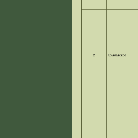
2
Крылатское