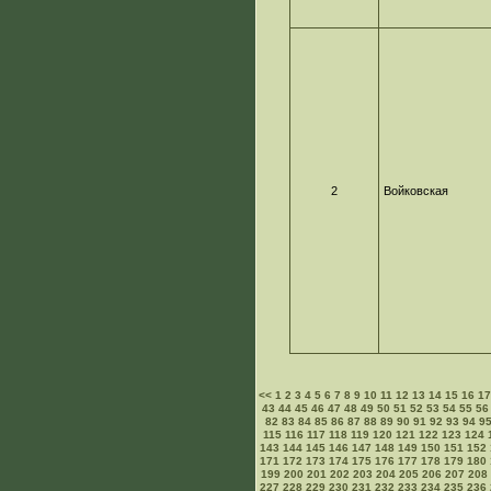
2
Войковская
<<
1
2
3
4
5
6
7
8
9
10
11
12
13
14
15
16
1
43
44
45
46
47
48
49
50
51
52
53
54
55
56
82
83
84
85
86
87
88
89
90
91
92
93
94
9
115
116
117
118
119
120
121
122
123
124
143
144
145
146
147
148
149
150
151
152
171
172
173
174
175
176
177
178
179
180
199
200
201
202
203
204
205
206
207
208
227
228
229
230
231
232
233
234
235
236