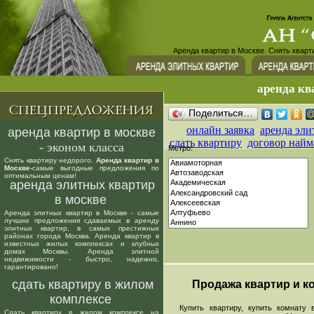
Аренда квартир в Москве. Снять кварт
аренда кв
Поделиться…
онлайн заявка
аренда эли
аренда квартир в москве
сдать квартиру
договор найм
- эконом класса
Метро:
Снять квартиру недорого.
Аренда квартир в
Москве
-самые выгодные предложения по
оптимальным ценам!
аренда элитных квартир
в москве
Аренда элитных квартир в Москве - самые
лучшие предложения сдаваемых в аренду
элитных квартир, в самых престижных
районах города Москва. Аренда квартир в
известных жилых комплексах и клубных
домах Москвы. Аренда элитной
недвижимости - быстро, надежно,
гарантировано!
сдать квартиру в жилом
Продажа квартир и ко
комплексе
Купить квартиру, купить комнату в
Сдать квартиру в жилом комплексе на