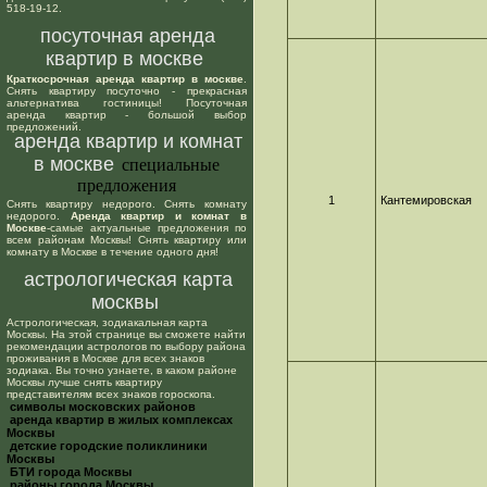
518-19-12.
посуточная аренда
квартир в москве
Краткосрочная аренда квартир в москве
.
Снять квартиру посуточно - прекрасная
альтернатива гостиницы! Посуточная
аренда квартир - большой выбор
предложений.
аренда квартир и комнат
в москве
специальные
предложения
1
Кантемировская
Снять квартиру недорого. Снять комнату
недорого.
Аренда квартир и комнат в
Москве
-самые актуальные предложения по
всем районам Москвы! Снять квартиру или
комнату в Москве в течение одного дня!
астрологическая карта
москвы
Астрологическая, зодиакальная карта
Москвы. На этой странице вы сможете найти
рекомендации астрологов по выбору района
проживания в Москве для всех знаков
зодиака. Вы точно узнаете, в каком районе
Москвы лучше снять квартиру
представителям всех знаков гороскопа.
cимволы московских районов
аренда квартир в жилых комплексах
Москвы
детские городские поликлиники
Москвы
БТИ города Москвы
районы города Москвы