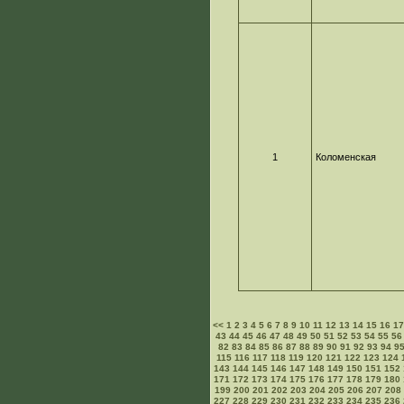
1
Коломенская
<<
1
2
3
4
5
6
7
8
9
10
11
12
13
14
15
16
1
43
44
45
46
47
48
49
50
51
52
53
54
55
56
82
83
84
85
86
87
88
89
90
91
92
93
94
9
115
116
117
118
119
120
121
122
123
124
143
144
145
146
147
148
149
150
151
152
171
172
173
174
175
176
177
178
179
180
199
200
201
202
203
204
205
206
207
208
227
228
229
230
231
232
233
234
235
236