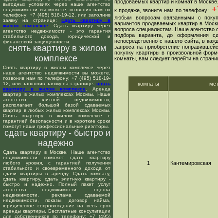
продоваемых квартир и комнат в Москве
выгодных условиях через наше агентство
+7
недвижимости вы можете, позвонив нам по
к продаже, звоните нам по телефону:
телефону: +7 (495) 518-19-12, или заполнив
любым вопросам связанными с покуп
заявку на странице:
сдать квартиру в
вариантов продаваемых квартир в Москв
жилом комплексе
. Сдать квартиру через
вопроса специалистам. Наше агентство о
агентство недвижимости - это гарантия
подбора варианта, до оформления сд
стабильного дохода, юридической и
непосредственно с нашего сайта, в ка
финансовой защищенности.
снять квартиру в жилом
запроса на приобретение понравившейс
покупку квартиры в произвольной форме
комплексе
комнаты, вам следует перейти на страни
Снять квартиру в жилом комплексе через
наше агентство недвижимости вы можете,
позвонив нам по телефону: +7 (495) 518-19-
12, или заполнив заявку на странице:
снять
комнаты
ме
квартиру в жилом комплексе
. Аренда
квартир в жилых комплексах Москвы. Наше
агентство элитной недвижимости,
располагает большой базой сдаваемых
квартир в любых жилых комплексах Москвы.
Снять квартиру в жилом комплексе с
гарантией безопасности и в короткие сроки
помогут наши профессиональные риэлторы.
сдать квартиру - быстро и
надежно
Сдать квартиру в Москве. Наше агентство
недвижимости поможет сдать квартиру
любого уровня, с гарантией получения
1
Кантемировская
стабильного и своевременного дохода от
сдачи квартиры в аренду. Сдать комнату,
сдать квартиру, сдать элитную квартиру -
быстро и надежно. Полный пакет услуг
агентства недвижимости: оценка
недвижимости, реклама сдаваемой
недвижимости, показы, договор найма,
юридическое сопровождение на весь срок
аренды квартиры. Бесплатные консультации
для собственников по телефону: +7 (495)