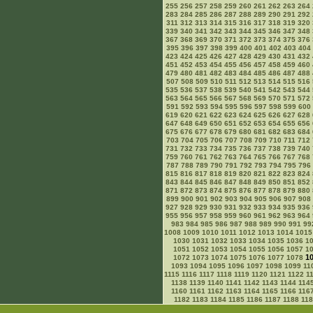
255
256
257
258
259
260
261
262
263
264
283
284
285
286
287
288
289
290
291
292
311
312
313
314
315
316
317
318
319
320
339
340
341
342
343
344
345
346
347
348
367
368
369
370
371
372
373
374
375
376
395
396
397
398
399
400
401
402
403
404
423
424
425
426
427
428
429
430
431
432
451
452
453
454
455
456
457
458
459
460
479
480
481
482
483
484
485
486
487
488
507
508
509
510
511
512
513
514
515
516
535
536
537
538
539
540
541
542
543
544
563
564
565
566
567
568
569
570
571
572
591
592
593
594
595
596
597
598
599
600
619
620
621
622
623
624
625
626
627
628
647
648
649
650
651
652
653
654
655
656
675
676
677
678
679
680
681
682
683
684
703
704
705
706
707
708
709
710
711
712
731
732
733
734
735
736
737
738
739
740
759
760
761
762
763
764
765
766
767
768
787
788
789
790
791
792
793
794
795
796
815
816
817
818
819
820
821
822
823
824
843
844
845
846
847
848
849
850
851
852
871
872
873
874
875
876
877
878
879
880
899
900
901
902
903
904
905
906
907
908
927
928
929
930
931
932
933
934
935
936
955
956
957
958
959
960
961
962
963
964
983
984
985
986
987
988
989
990
991
99
1008
1009
1010
1011
1012
1013
1014
1015
1030
1031
1032
1033
1034
1035
1036
1
1051
1052
1053
1054
1055
1056
1057
1
1
1072
1073
1074
1075
1076
1077
1078
1093
1094
1095
1096
1097
1098
1099
11
1115
1116
1117
1118
1119
1120
1121
1122
1
1138
1139
1140
1141
1142
1143
1144
114
1160
1161
1162
1163
1164
1165
1166
116
1182
1183
1184
1185
1186
1187
1188
11