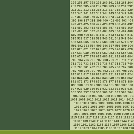
255
256
257
258
259
260
261
262
263
264
283
284
285
286
287
288
289
290
291
292
311
312
313
314
315
316
317
318
319
320
339
340
341
342
343
344
345
346
347
348
367
368
369
370
371
372
373
374
375
376
395
396
397
398
399
400
401
402
403
404
423
424
425
426
427
428
429
430
431
432
451
452
453
454
455
456
457
458
459
460
479
480
481
482
483
484
485
486
487
488
507
508
509
510
511
512
513
514
515
516
535
536
537
538
539
540
541
542
543
544
563
564
565
566
567
568
569
570
571
572
591
592
593
594
595
596
597
598
599
600
619
620
621
622
623
624
625
626
627
628
647
648
649
650
651
652
653
654
655
656
675
676
677
678
679
680
681
682
683
684
703
704
705
706
707
708
709
710
711
712
731
732
733
734
735
736
737
738
739
740
759
760
761
762
763
764
765
766
767
768
787
788
789
790
791
792
793
794
795
796
815
816
817
818
819
820
821
822
823
824
843
844
845
846
847
848
849
850
851
852
871
872
873
874
875
876
877
878
879
880
899
900
901
902
903
904
905
906
907
908
927
928
929
930
931
932
933
934
935
936
955
956
957
958
959
960
961
962
963
964
983
984
985
986
987
988
989
990
991
99
1008
1009
1010
1011
1012
1013
1014
1015
1030
1031
1032
1033
1034
1035
1036
1
1051
1052
1053
1054
1055
1056
1057
1
1072
1073
1074
1075
1076
1077
1078
1
1093
1094
1095
1096
1097
1098
1099
11
1115
1116
1117
1118
1119
1120
1121
1122
1
1138
1139
1140
1141
1142
1143
1144
114
1160
1161
1162
1163
1164
1165
1166
116
1182
1183
1184
1185
1186
1187
1188
11