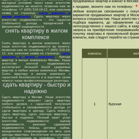
продоваемых квартир и комнат в Москве
выгодных условиях через наше агентство
+7
недвижимости вы можете, позвонив нам по
к продаже, звоните нам по телефону:
телефону: +7 (495) 518-19-12, или заполнив
любым вопросам связанными с покуп
заявку на странице:
сдать квартиру в
вариантов продаваемых квартир в Москв
жилом комплексе
. Сдать квартиру через
вопроса специалистам. Наше агентство о
агентство недвижимости - это гарантия
подбора варианта, до оформления сд
стабильного дохода, юридической и
непосредственно с нашего сайта, в ка
финансовой защищенности.
снять квартиру в жилом
запроса на приобретение понравившейс
покупку квартиры в произвольной форме
комплексе
комнаты, вам следует перейти на страни
Снять квартиру в жилом комплексе через
наше агентство недвижимости вы можете,
позвонив нам по телефону: +7 (495) 518-19-
12, или заполнив заявку на странице:
снять
комнаты
ме
квартиру в жилом комплексе
. Аренда
квартир в жилых комплексах Москвы. Наше
агентство элитной недвижимости,
располагает большой базой сдаваемых
квартир в любых жилых комплексах Москвы.
Снять квартиру в жилом комплексе с
гарантией безопасности и в короткие сроки
помогут наши профессиональные риэлторы.
сдать квартиру - быстро и
надежно
Сдать квартиру в Москве. Наше агентство
недвижимости поможет сдать квартиру
любого уровня, с гарантией получения
1
Курская
стабильного и своевременного дохода от
сдачи квартиры в аренду. Сдать комнату,
сдать квартиру, сдать элитную квартиру -
быстро и надежно. Полный пакет услуг
агентства недвижимости: оценка
недвижимости, реклама сдаваемой
недвижимости, показы, договор найма,
юридическое сопровождение на весь срок
аренды квартиры. Бесплатные консультации
для собственников по телефону: +7 (495)