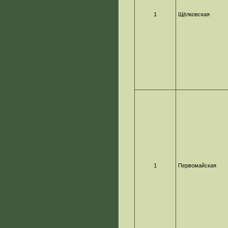
1
Щёлковская
1
Первомайская