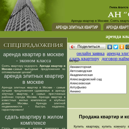
Аренда квартир в Москве. Снять кварт
аренда кв
Поделиться…
онлайн заявка
аренда эли
аренда квартир в москве
сдать квартиру
договор найм
- эконом класса
Метро:
Снять квартиру недорого.
Аренда квартир в
Москве
-самые выгодные предложения по
оптимальным ценам!
аренда элитных квартир
в москве
Аренда элитных квартир в Москве - самые
лучшие предложения сдаваемых в аренду
элитных квартир, в самых престижных
районах города Москва. Аренда квартир в
известных жилых комплексах и клубных
домах Москвы. Аренда элитной
недвижимости - быстро, надежно,
гарантировано!
сдать квартиру в жилом
Продажа квартир и ко
комплексе
Купить квартиру, купить комнату в
Сдать квартиру в жилом комплексе на