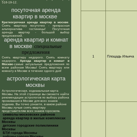
518-19-12.
посуточная аренда
квартир в москве
Краткосрочная аренда квартир в москве
.
Снять квартиру посуточно - прекрасная
альтернатива гостиницы! Посуточная
аренда квартир - большой выбор
предложений.
аренда квартир и комнат
в москве
специальные
предложения
1
Площадь Ильича
Снять квартиру недорого. Снять комнату
недорого.
Аренда квартир и комнат в
Москве
-самые актуальные предложения по
всем районам Москвы! Снять квартиру или
комнату в Москве в течение одного дня!
астрологическая карта
москвы
Астрологическая, зодиакальная карта
Москвы. На этой странице вы сможете найти
рекомендации астрологов по выбору района
проживания в Москве для всех знаков
зодиака. Вы точно узнаете, в каком районе
Москвы лучше снять квартиру
представителям всех знаков гороскопа.
cимволы московских районов
аренда квартир в жилых комплексах
Москвы
детские городские поликлиники
Москвы
БТИ города Москвы
районы города Москвы