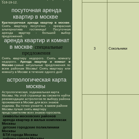
518-19-12.
посуточная аренда
квартир в москве
Краткосрочная аренда квартир в москве
.
Снять квартиру посуточно - прекрасная
альтернатива гостиницы! Посуточная
аренда квартир - большой выбор
предложений.
аренда квартир и комнат
в москве
специальные
3
Сокольники
предложения
Снять квартиру недорого. Снять комнату
недорого.
Аренда квартир и комнат в
Москве
-самые актуальные предложения по
всем районам Москвы! Снять квартиру или
комнату в Москве в течение одного дня!
астрологическая карта
москвы
Астрологическая, зодиакальная карта
Москвы. На этой странице вы сможете найти
рекомендации астрологов по выбору района
проживания в Москве для всех знаков
зодиака. Вы точно узнаете, в каком районе
Москвы лучше снять квартиру
представителям всех знаков гороскопа.
cимволы московских районов
аренда квартир в жилых комплексах
Москвы
детские городские поликлиники
Москвы
БТИ города Москвы
районы города Москвы