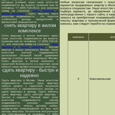
любым вопросам связанными с покуп
выгодных условиях через наше агентство
недвижимости вы можете, позвонив нам по
вариантов продаваемых квартир в Москв
телефону: +7 (495) 518-19-12, или заполнив
вопроса специалистам. Наше агентство о
заявку на странице:
сдать квартиру в
подбора варианта, до оформления сд
жилом комплексе
. Сдать квартиру через
непосредственно с нашего сайта, в ка
агентство недвижимости - это гарантия
запроса на приобретение понравившейс
стабильного дохода, юридической и
покупку квартиры в произвольной форме
финансовой защищенности.
комнаты, вам следует перейти на страни
снять квартиру в жилом
комплексе
Снять квартиру в жилом комплексе через
комнаты
ме
наше агентство недвижимости вы можете,
позвонив нам по телефону: +7 (495) 518-19-
12, или заполнив заявку на странице:
снять
квартиру в жилом комплексе
. Аренда
квартир в жилых комплексах Москвы. Наше
агентство элитной недвижимости,
располагает большой базой сдаваемых
квартир в любых жилых комплексах Москвы.
Снять квартиру в жилом комплексе с
гарантией безопасности и в короткие сроки
помогут наши профессиональные риэлторы.
сдать квартиру - быстро и
надежно
3
Комсомольская
Сдать квартиру в Москве. Наше агентство
недвижимости поможет сдать квартиру
любого уровня, с гарантией получения
стабильного и своевременного дохода от
сдачи квартиры в аренду. Сдать комнату,
сдать квартиру, сдать элитную квартиру -
быстро и надежно. Полный пакет услуг
агентства недвижимости: оценка
недвижимости, реклама сдаваемой
недвижимости, показы, договор найма,
юридическое сопровождение на весь срок
аренды квартиры. Бесплатные консультации
для собственников по телефону: +7 (495)