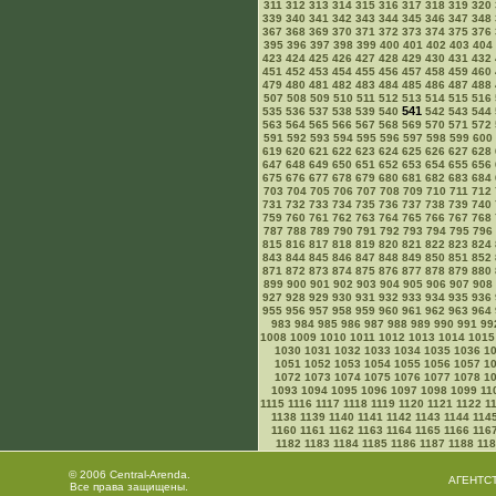
311
312
313
314
315
316
317
318
319
320
339
340
341
342
343
344
345
346
347
348
367
368
369
370
371
372
373
374
375
376
395
396
397
398
399
400
401
402
403
404
423
424
425
426
427
428
429
430
431
432
451
452
453
454
455
456
457
458
459
460
479
480
481
482
483
484
485
486
487
488
507
508
509
510
511
512
513
514
515
516
541
535
536
537
538
539
540
542
543
544
563
564
565
566
567
568
569
570
571
572
591
592
593
594
595
596
597
598
599
600
619
620
621
622
623
624
625
626
627
628
647
648
649
650
651
652
653
654
655
656
675
676
677
678
679
680
681
682
683
684
703
704
705
706
707
708
709
710
711
712
731
732
733
734
735
736
737
738
739
740
759
760
761
762
763
764
765
766
767
768
787
788
789
790
791
792
793
794
795
796
815
816
817
818
819
820
821
822
823
824
843
844
845
846
847
848
849
850
851
852
871
872
873
874
875
876
877
878
879
880
899
900
901
902
903
904
905
906
907
908
927
928
929
930
931
932
933
934
935
936
955
956
957
958
959
960
961
962
963
964
983
984
985
986
987
988
989
990
991
99
1008
1009
1010
1011
1012
1013
1014
1015
1030
1031
1032
1033
1034
1035
1036
1
1051
1052
1053
1054
1055
1056
1057
1
1072
1073
1074
1075
1076
1077
1078
1
1093
1094
1095
1096
1097
1098
1099
11
1115
1116
1117
1118
1119
1120
1121
1122
1
1138
1139
1140
1141
1142
1143
1144
114
1160
1161
1162
1163
1164
1165
1166
116
1182
1183
1184
1185
1186
1187
1188
11
© 2006 Central-Arenda.
АГЕНТС
Все права защищены.