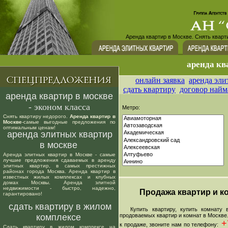
Аренда квартир в Москве. Снять кварт
аренда кв
онлайн заявка
аренда эли
сдать квартиру
договор найм
аренда квартир в москве
- эконом класса
Метро:
Снять квартиру недорого.
Аренда квартир в
Москве
-самые выгодные предложения по
оптимальным ценам!
аренда элитных квартир
в москве
Аренда элитных квартир в Москве - самые
лучшие предложения сдаваемых в аренду
элитных квартир, в самых престижных
районах города Москва. Аренда квартир в
известных жилых комплексах и клубных
домах Москвы. Аренда элитной
недвижимости - быстро, надежно,
Продажа квартир и ко
гарантировано!
сдать квартиру в жилом
Купить квартиру, купить комнату в
комплексе
продоваемых квартир и комнат в Москве
+7
к продаже, звоните нам по телефону:
Сдать квартиру в жилом комплексе на