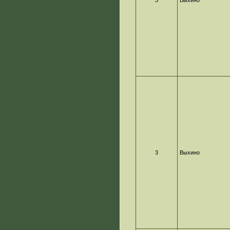
3
Выхино
3
Выхино