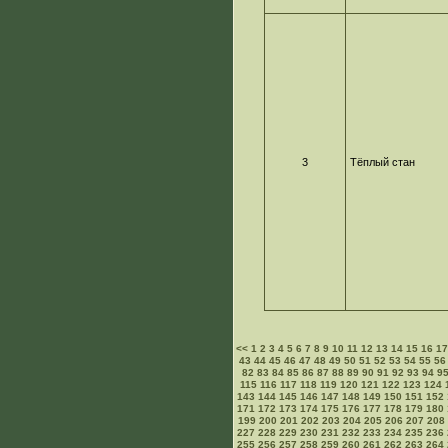
3
Тёплый стан
<<
1
2
3
4
5
6
7
8
9
10
11
12
13
14
15
16
1
43
44
45
46
47
48
49
50
51
52
53
54
55
56
82
83
84
85
86
87
88
89
90
91
92
93
94
9
115
116
117
118
119
120
121
122
123
124
143
144
145
146
147
148
149
150
151
152
171
172
173
174
175
176
177
178
179
180
199
200
201
202
203
204
205
206
207
208
227
228
229
230
231
232
233
234
235
236
255
256
257
258
259
260
261
262
263
264