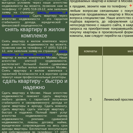
продоваемых квартир и комнат в Москве
выгодных условиях через наше агентство
+7
недвижимости вы можете, позвонив нам по
к продаже, звоните нам по телефону:
телефону: +7 (495) 518-19-12, или заполнив
любым вопросам связанными с покуп
заявку на странице:
сдать квартиру в
вариантов продаваемых квартир в Москв
жилом комплексе
. Сдать квартиру через
вопроса специалистам. Наше агентство о
агентство недвижимости - это гарантия
подбора варианта, до оформления сд
стабильного дохода, юридической и
непосредственно с нашего сайта, в ка
финансовой защищенности.
снять квартиру в жилом
запроса на приобретение понравившейс
покупку квартиры в произвольной форме
комплексе
комнаты, вам следует перейти на страни
Снять квартиру в жилом комплексе через
наше агентство недвижимости вы можете,
позвонив нам по телефону: +7 (495) 518-19-
12, или заполнив заявку на странице:
снять
комнаты
ме
квартиру в жилом комплексе
. Аренда
квартир в жилых комплексах Москвы. Наше
агентство элитной недвижимости,
располагает большой базой сдаваемых
квартир в любых жилых комплексах Москвы.
Снять квартиру в жилом комплексе с
гарантией безопасности и в короткие сроки
помогут наши профессиональные риэлторы.
сдать квартиру - быстро и
надежно
Сдать квартиру в Москве. Наше агентство
недвижимости поможет сдать квартиру
любого уровня, с гарантией получения
3
Ленинский проспек
стабильного и своевременного дохода от
сдачи квартиры в аренду. Сдать комнату,
сдать квартиру, сдать элитную квартиру -
быстро и надежно. Полный пакет услуг
агентства недвижимости: оценка
недвижимости, реклама сдаваемой
недвижимости, показы, договор найма,
юридическое сопровождение на весь срок
аренды квартиры. Бесплатные консультации
для собственников по телефону: +7 (495)