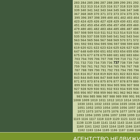
283
284
285
286
287
288
289
290
291
292
311
312
313
314
315
316
317
318
319
320
339
340
341
342
343
344
345
346
347
348
367
368
369
370
371
372
373
374
375
376
395
396
397
398
399
400
401
402
403
404
423
424
425
426
427
428
429
430
431
432
451
452
453
454
455
456
457
458
459
460
479
480
481
482
483
484
485
486
487
488
507
508
509
510
511
512
513
514
515
516
535
536
537
538
539
540
541
542
543
544
563
564
565
566
567
568
569
570
571
572
591
592
593
594
595
596
597
598
599
600
619
620
621
622
623
624
625
626
627
628
647
648
649
650
651
652
653
654
655
656
675
676
677
678
679
680
681
682
683
684
703
704
705
706
707
708
709
710
711
712
737
731
732
733
734
735
736
738
739
740
759
760
761
762
763
764
765
766
767
768
787
788
789
790
791
792
793
794
795
796
815
816
817
818
819
820
821
822
823
824
843
844
845
846
847
848
849
850
851
852
871
872
873
874
875
876
877
878
879
880
899
900
901
902
903
904
905
906
907
908
927
928
929
930
931
932
933
934
935
936
955
956
957
958
959
960
961
962
963
964
983
984
985
986
987
988
989
990
991
99
1008
1009
1010
1011
1012
1013
1014
1015
1030
1031
1032
1033
1034
1035
1036
1
1051
1052
1053
1054
1055
1056
1057
1
1072
1073
1074
1075
1076
1077
1078
1
1093
1094
1095
1096
1097
1098
1099
11
1115
1116
1117
1118
1119
1120
1121
1122
1
1138
1139
1140
1141
1142
1143
1144
114
1160
1161
1162
1163
1164
1165
1166
116
1182
1183
1184
1185
1186
1187
1188
11
АГЕНТСТВО НЕДВИЖ