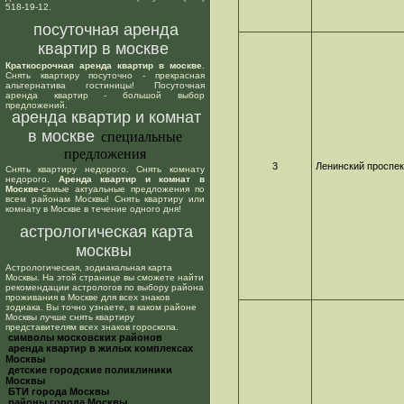
518-19-12.
посуточная аренда
квартир в москве
Краткосрочная аренда квартир в москве
.
Снять квартиру посуточно - прекрасная
альтернатива гостиницы! Посуточная
аренда квартир - большой выбор
предложений.
аренда квартир и комнат
в москве
специальные
предложения
3
Ленинский проспек
Снять квартиру недорого. Снять комнату
недорого.
Аренда квартир и комнат в
Москве
-самые актуальные предложения по
всем районам Москвы! Снять квартиру или
комнату в Москве в течение одного дня!
астрологическая карта
москвы
Астрологическая, зодиакальная карта
Москвы. На этой странице вы сможете найти
рекомендации астрологов по выбору района
проживания в Москве для всех знаков
зодиака. Вы точно узнаете, в каком районе
Москвы лучше снять квартиру
представителям всех знаков гороскопа.
cимволы московских районов
аренда квартир в жилых комплексах
Москвы
детские городские поликлиники
Москвы
БТИ города Москвы
районы города Москвы