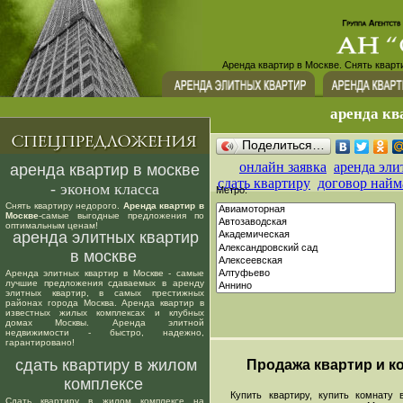
Аренда квартир в Москве. Снять кварт
аренда кв
Поделиться…
онлайн заявка
аренда эли
аренда квартир в москве
сдать квартиру
договор найм
- эконом класса
Метро:
Снять квартиру недорого.
Аренда квартир в
Москве
-самые выгодные предложения по
оптимальным ценам!
аренда элитных квартир
в москве
Аренда элитных квартир в Москве - самые
лучшие предложения сдаваемых в аренду
элитных квартир, в самых престижных
районах города Москва. Аренда квартир в
известных жилых комплексах и клубных
домах Москвы. Аренда элитной
недвижимости - быстро, надежно,
гарантировано!
сдать квартиру в жилом
Продажа квартир и ко
комплексе
Купить квартиру, купить комнату в
Сдать квартиру в жилом комплексе на