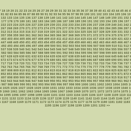
7
18
19
20
21
22
23
24
25
26
27
28
29
30
31
32
33
34
35
36
37
38
39
40
41
42
43
44
45
46
4
81
82
83
84
85
86
87
88
89
90
91
92
93
94
95
96
97
98
99
100
101
102
103
104
105
106
10
132
133
134
135
136
137
138
139
140
141
142
143
144
145
146
147
148
149
150
151
152
6
177
178
179
180
181
182
183
184
185
186
187
188
189
190
191
192
193
194
195
196
197
222
223
224
225
226
227
228
229
230
231
232
233
234
235
236
237
238
239
240
241
242
267
268
269
270
271
272
273
274
275
276
277
278
279
280
281
282
283
284
285
286
287
312
313
314
315
316
317
318
319
320
321
322
323
324
325
326
327
328
329
330
331
332
357
358
359
360
361
362
363
364
365
366
367
368
369
370
371
372
373
374
375
376
377
1
402
403
404
405
406
407
408
409
410
411
412
413
414
415
416
417
418
419
420
421
422
447
448
449
450
451
452
453
454
455
456
457
458
459
460
461
462
463
464
465
466
467
1
492
493
494
495
496
497
498
499
500
501
502
503
504
505
506
507
508
509
510
511
512
537
538
539
540
541
542
543
544
545
546
547
548
549
550
551
552
553
554
555
556
557
1
582
583
584
585
586
587
588
589
590
591
592
593
594
595
596
597
598
599
600
601
602
627
628
629
630
631
632
633
634
635
636
637
638
639
640
641
642
643
644
645
646
647
672
673
674
675
676
677
678
679
680
681
682
683
684
685
686
687
688
689
690
691
692
717
718
719
720
721
722
723
724
725
726
727
728
729
730
731
732
733
734
735
736
737
762
763
764
765
766
767
768
769
770
771
772
773
774
775
776
777
778
779
780
781
782
6
807
808
809
810
811
812
813
814
815
816
817
818
819
820
821
822
823
824
825
826
827
852
853
854
855
856
857
858
859
860
861
862
863
864
865
866
867
868
869
870
871
872
6
897
898
899
900
901
902
903
904
905
906
907
908
909
910
911
912
913
914
915
916
917
942
943
944
945
946
947
948
949
950
951
952
953
954
955
956
957
958
959
960
961
962
6
987
988
989
990
991
992
993
994
995
996
997
998
999
1000
1001
1002
1003
1004
1005
1
4
1025
1026
1027
1028
1029
1030
1031
1032
1033
1034
1035
1036
1037
1038
1039
1040
1
9
1060
1061
1062
1063
1064
1065
1066
1067
1068
1069
1070
1071
1072
1073
1074
1075
1
94
1095
1096
1097
1098
1099
1100
1101
1102
1103
1104
1105
1106
1107
1108
1109
1110
11
0
1131
1132
1133
1134
1135
1136
1137
1138
1139
1140
1141
1142
1143
1144
1145
1146
1147
6
1167
1168
1169
1170
1171
1172
1173
1174
1175
1176
1177
1178
1179
1180
1181
1182
1183
1195
1196
1197
1198
1199
1200
1201
1202
>>