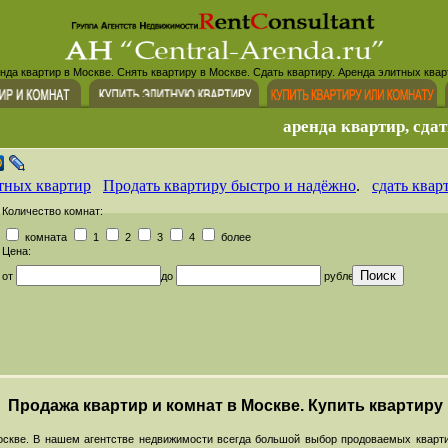
нда квартир в Москве. Снять квартиру в Москве. Сдать квартиру. Аренда элитных квар
аренда квартир, сдат
тных квартир
Продать квартиру быстро и надёжно
.
сдать квар
Количество комнат:
комната
1
2
3
4
более
Цена:
от
до
рублей
Продажа квартир и комнат в Москве. Купить квартиру
скве. В нашем агентстве недвижимости всегда большой выбор продоваемых кварти