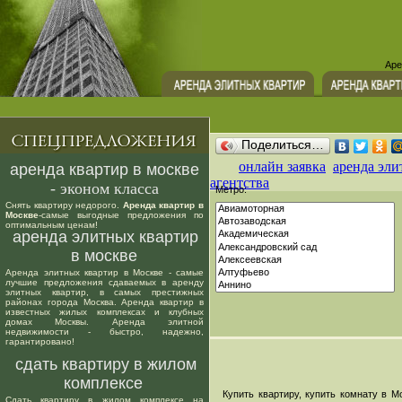
Аре
Поделиться…
онлайн заявка
аренда эли
аренда квартир в москве
агентства
- эконом класса
Метро:
Снять квартиру недорого.
Аренда квартир в
Москве
-самые выгодные предложения по
оптимальным ценам!
аренда элитных квартир
в москве
Аренда элитных квартир в Москве - самые
лучшие предложения сдаваемых в аренду
элитных квартир, в самых престижных
районах города Москва. Аренда квартир в
известных жилых комплексах и клубных
домах Москвы. Аренда элитной
недвижимости - быстро, надежно,
гарантировано!
сдать квартиру в жилом
комплексе
Купить квартиру, купить комнату в Мо
Сдать квартиру в жилом комплексе на