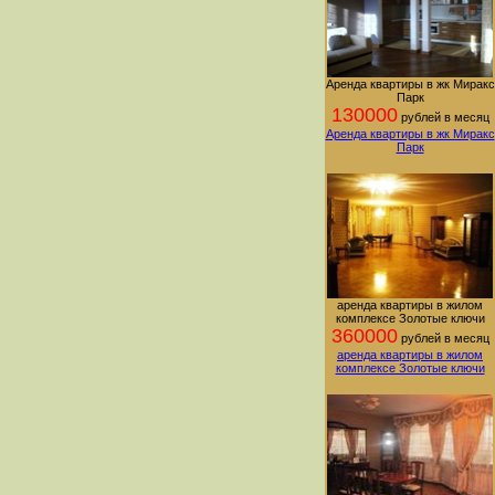
Аренда квартиры в жк Миракс
Парк
130000
рублей в месяц
Аренда квартиры в жк Миракс
Парк
аренда квартиры в жилом
комплексе Золотые ключи
360000
рублей в месяц
аренда квартиры в жилом
комплексе Золотые ключи