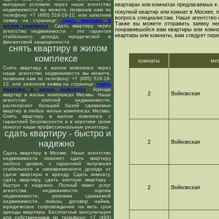
выгодных условиях через наше агентство
квартирах или комнатах предлагаемых к 
недвижимости вы можете, позвонив нам по
покупкой квартир или комнат в Москве,
телефону: +7 (495) 518-19-12, или заполнив
вопроса специалистам. Наше агентство 
заявку на странице:
сдать квартиру в
Также вы можете отправить заявку не
жилом комплексе
. Сдать квартиру через
понравившейся вам квартиры или комнат
агентство недвижимости - это гарантия
квартиры или комнаты, вам следует пере
стабильного дохода, юридической и
финансовой защищенности.
снять квартиру в жилом
комплексе
комнаты
ме
Снять квартиру в жилом комплексе через
наше агентство недвижимости вы можете,
позвонив нам по телефону: +7 (495) 518-19-
12, или заполнив заявку на странице:
снять
квартиру в жилом комплексе
. Аренда
2
Войковская
квартир в жилых комплексах Москвы. Наше
агентство элитной недвижимости,
располагает большой базой сдаваемых
квартир в любых жилых комплексах Москвы.
Снять квартиру в жилом комплексе с
гарантией безопасности и в короткие сроки
помогут наши профессиональные риэлторы.
сдать квартиру - быстро и
надежно
2
Войковская
Сдать квартиру в Москве. Наше агентство
недвижимости поможет сдать квартиру
любого уровня, с гарантией получения
стабильного и своевременного дохода от
сдачи квартиры в аренду. Сдать комнату,
сдать квартиру, сдать элитную квартиру -
быстро и надежно. Полный пакет услуг
2
Войковская
агентства недвижимости: оценка
недвижимости, реклама сдаваемой
недвижимости, показы, договор найма,
юридическое сопровождение на весь срок
аренды квартиры. Бесплатные консультации
для собственников по телефону: +7 (495)