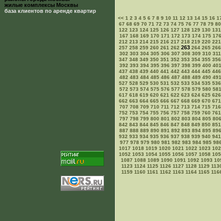
жилые комплексы Москвы
база клиентов по аренде квартир
<<
1
2
3
4
5
6
7
8
9
10
11
12
13
14
15
16
1
67
68
69
70
71
72
73
74
75
76
77
78
79
80
122
123
124
125
126
127
128
129
130
131
167
168
169
170
171
172
173
174
175
17
212
213
214
215
216
217
218
219
220
221
263
257
258
259
260
261
262
264
265
266
302
303
304
305
306
307
308
309
310
311
347
348
349
350
351
352
353
354
355
356
392
393
394
395
396
397
398
399
400
40
437
438
439
440
441
442
443
444
445
446
482
483
484
485
486
487
488
489
490
49
527
528
529
530
531
532
533
534
535
536
572
573
574
575
576
577
578
579
580
58
617
618
619
620
621
622
623
624
625
626
662
663
664
665
666
667
668
669
670
671
707
708
709
710
711
712
713
714
715
716
752
753
754
755
756
757
758
759
760
761
797
798
799
800
801
802
803
804
805
80
842
843
844
845
846
847
848
849
850
851
887
888
889
890
891
892
893
894
895
89
932
933
934
935
936
937
938
939
940
941
977
978
979
980
981
982
983
984
985
98
1017
1018
1019
1020
1021
1022
1023
102
1052
1053
1054
1055
1056
1057
1058
105
1087
1088
1089
1090
1091
1092
1093
10
1123
1124
1125
1126
1127
1128
1129
113
1159
1160
1161
1162
1163
1164
1165
116