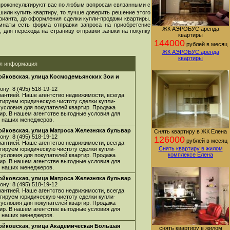
проконсультируют вас по любым вопросам связанными с
шили купить квартиру, то лучше доверить решение этого
арианта, до оформления сделки купли-продажи квартиры.
мнаты есть форма отправки запроса на приобретение
ЖК АЭРОБУС аренда
 для перехода на страницу отправки заявки на покупку
квартиры
144000
рублей в месяц
ЖК АЭРОБУС аренда
квартиры
ая информация
Войковская, улица Космодемьянских Зои и
ну: 8 (495) 518-19-12
арантией. Наше агентство недвижимости, всегда
нтируем юридическую чистоту сделки купли-
 условия для покупателей квартир. Продажа
ир. В нашем агентстве выгодные условия для
 у наших менеджеров.
Войковская, улица Матроса Железняка бульвар
Снять квартиру в ЖК Елена
ну: 8 (495) 518-19-12
126000
рублей в месяц
арантией. Наше агентство недвижимости, всегда
Снять квартиру в жилом
нтируем юридическую чистоту сделки купли-
комплексе Елена
 условия для покупателей квартир. Продажа
ир. В нашем агентстве выгодные условия для
 у наших менеджеров.
Войковская, улица Матроса Железняка бульвар
ну: 8 (495) 518-19-12
арантией. Наше агентство недвижимости, всегда
нтируем юридическую чистоту сделки купли-
 условия для покупателей квартир. Продажа
ир. В нашем агентстве выгодные условия для
 у наших менеджеров.
Войковская, улица Академическая Большая
снять квартиру в жилом