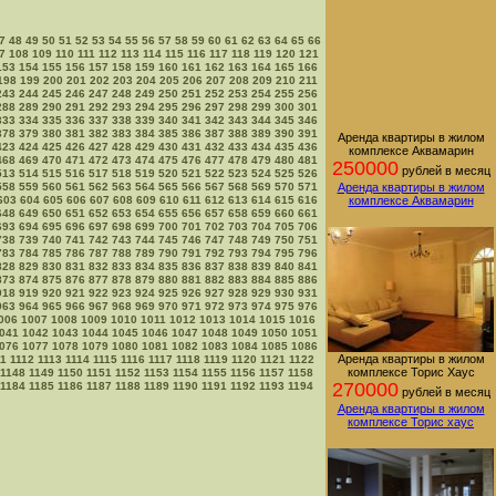
7
48
49
50
51
52
53
54
55
56
57
58
59
60
61
62
63
64
65
66
7
108
109
110
111
112
113
114
115
116
117
118
119
120
121
153
154
155
156
157
158
159
160
161
162
163
164
165
166
198
199
200
201
202
203
204
205
206
207
208
209
210
211
243
244
245
246
247
248
249
250
251
252
253
254
255
256
288
289
290
291
292
293
294
295
296
297
298
299
300
301
333
334
335
336
337
338
339
340
341
342
343
344
345
346
378
379
380
381
382
383
384
385
386
387
388
389
390
391
Аренда квартиры в жилом
423
424
425
426
427
428
429
430
431
432
433
434
435
436
комплексе Аквамарин
468
469
470
471
472
473
474
475
476
477
478
479
480
481
250000
рублей в месяц
513
514
515
516
517
518
519
520
521
522
523
524
525
526
558
559
560
561
562
563
564
565
566
567
568
569
570
571
Аренда квартиры в жилом
603
604
605
606
607
608
609
610
611
612
613
614
615
616
комплексе Аквамарин
648
649
650
651
652
653
654
655
656
657
658
659
660
661
693
694
695
696
697
698
699
700
701
702
703
704
705
706
738
739
740
741
742
743
744
745
746
747
748
749
750
751
783
784
785
786
787
788
789
790
791
792
793
794
795
796
828
829
830
831
832
833
834
835
836
837
838
839
840
841
873
874
875
876
877
878
879
880
881
882
883
884
885
886
918
919
920
921
922
923
924
925
926
927
928
929
930
931
963
964
965
966
967
968
969
970
971
972
973
974
975
976
006
1007
1008
1009
1010
1011
1012
1013
1014
1015
1016
041
1042
1043
1044
1045
1046
1047
1048
1049
1050
1051
076
1077
1078
1079
1080
1081
1082
1083
1084
1085
1086
Аренда квартиры в жилом
11
1112
1113
1114
1115
1116
1117
1118
1119
1120
1121
1122
комплексе Торис Хаус
1148
1149
1150
1151
1152
1153
1154
1155
1156
1157
1158
270000
1184
1185
1186
1187
1188
1189
1190
1191
1192
1193
1194
рублей в месяц
Аренда квартиры в жилом
комплексе Торис хаус