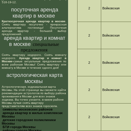
518-19-12.
2
Войковская
посуточная аренда
квартир в москве
Краткосрочная аренда квартир в москве
.
Снять квартиру посуточно - прекрасная
альтернатива гостиницы! Посуточная
аренда квартир - большой выбор
предложений.
2
Войковская
аренда квартир и комнат
в москве
специальные
предложения
Снять квартиру недорого. Снять комнату
недорого.
Аренда квартир и комнат в
Москве
-самые актуальные предложения по
2
Войковская
всем районам Москвы! Снять квартиру или
комнату в Москве в течение одного дня!
астрологическая карта
москвы
Астрологическая, зодиакальная карта
2
Войковская
Москвы. На этой странице вы сможете найти
рекомендации астрологов по выбору района
проживания в Москве для всех знаков
зодиака. Вы точно узнаете, в каком районе
Москвы лучше снять квартиру
представителям всех знаков гороскопа.
cимволы московских районов
аренда квартир в жилых комплексах
Москвы
2
Войковская
детские городские поликлиники
Москвы
БТИ города Москвы
районы города Москвы