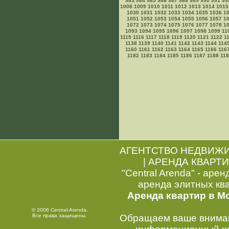
983
984
985
986
987
988
989
990
991
99
1008
1009
1010
1011
1012
1013
1014
1015
1030
1031
1032
1033
1034
1035
1036
1
1051
1052
1053
1054
1055
1056
1057
1
1072
1073
1074
1075
1076
1077
1078
1
1093
1094
1095
1096
1097
1098
1099
11
1115
1116
1117
1118
1119
1120
1121
1122
1
1138
1139
1140
1141
1142
1143
1144
114
1160
1161
1162
1163
1164
1165
1166
116
1182
1183
1184
1185
1186
1187
1188
11
АГЕНТСТВО НЕДВИЖ
|
АРЕНДА КВАРТИ
"Central Arenda" - арен
аренда элитных кв
Аренда квартир в М
© 2006 Central-Arenda.
Все права защищены.
Обращаем ваше внимани