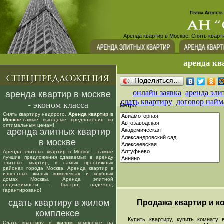
Аренда квартир в Москве. Снять кварт
аренда кв
Поделиться…
онлайн заявка
аренда эли
аренда квартир в москве
сдать квартиру
договор найм
- эконом класса
Метро:
Снять квартиру недорого.
Аренда квартир в
Москве
-самые выгодные предложения по
оптимальным ценам!
аренда элитных квартир
в москве
Аренда элитных квартир в Москве - самые
лучшие предложения сдаваемых в аренду
элитных квартир, в самых престижных
районах города Москва. Аренда квартир в
известных жилых комплексах и клубных
домах Москвы. Аренда элитной
недвижимости - быстро, надежно,
гарантировано!
сдать квартиру в жилом
Продажа квартир и ко
комплексе
Купить квартиру, купить комнату в
Сдать квартиру в жилом комплексе на