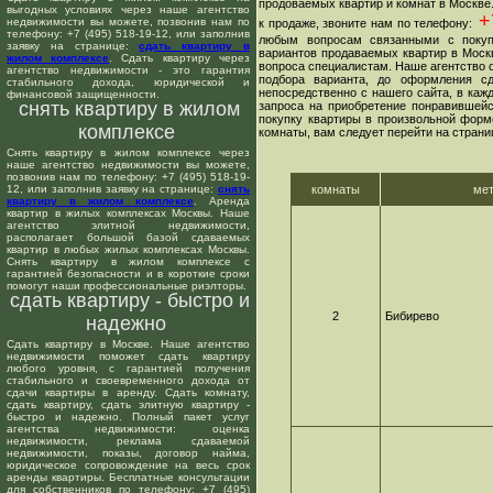
продоваемых квартир и комнат в Москве
выгодных условиях через наше агентство
+7
недвижимости вы можете, позвонив нам по
к продаже, звоните нам по телефону:
телефону: +7 (495) 518-19-12, или заполнив
любым вопросам связанными с покуп
заявку на странице:
сдать квартиру в
вариантов продаваемых квартир в Москв
жилом комплексе
. Сдать квартиру через
вопроса специалистам. Наше агентство о
агентство недвижимости - это гарантия
подбора варианта, до оформления сд
стабильного дохода, юридической и
непосредственно с нашего сайта, в ка
финансовой защищенности.
снять квартиру в жилом
запроса на приобретение понравившейс
покупку квартиры в произвольной форме
комплексе
комнаты, вам следует перейти на страни
Снять квартиру в жилом комплексе через
наше агентство недвижимости вы можете,
позвонив нам по телефону: +7 (495) 518-19-
12, или заполнив заявку на странице:
снять
комнаты
ме
квартиру в жилом комплексе
. Аренда
квартир в жилых комплексах Москвы. Наше
агентство элитной недвижимости,
располагает большой базой сдаваемых
квартир в любых жилых комплексах Москвы.
Снять квартиру в жилом комплексе с
гарантией безопасности и в короткие сроки
помогут наши профессиональные риэлторы.
сдать квартиру - быстро и
2
Бибирево
надежно
Сдать квартиру в Москве. Наше агентство
недвижимости поможет сдать квартиру
любого уровня, с гарантией получения
стабильного и своевременного дохода от
сдачи квартиры в аренду. Сдать комнату,
сдать квартиру, сдать элитную квартиру -
быстро и надежно. Полный пакет услуг
агентства недвижимости: оценка
недвижимости, реклама сдаваемой
недвижимости, показы, договор найма,
юридическое сопровождение на весь срок
аренды квартиры. Бесплатные консультации
для собственников по телефону: +7 (495)