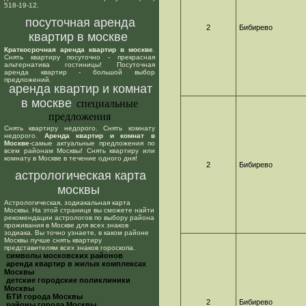
518-19-12.
посуточная аренда
2
Бибирево
квартир в москве
Краткосрочная аренда квартир в москве
.
Снять квартиру посуточно - прекрасная
альтернатива гостиницы! Посуточная
аренда квартир - большой выбор
предложений.
аренда квартир и комнат
в москве
специальные
предложения
Снять квартиру недорого. Снять комнату
недорого.
Аренда квартир и комнат в
Москве
-самые актуальные предложения по
всем районам Москвы! Снять квартиру или
комнату в Москве в течение одного дня!
2
Бибирево
астрологическая карта
москвы
Астрологическая, зодиакальная карта
Москвы. На этой странице вы сможете найти
рекомендации астрологов по выбору района
проживания в Москве для всех знаков
зодиака. Вы точно узнаете, в каком районе
Москвы лучше снять квартиру
представителям всех знаков гороскопа.
cимволы московских районов
аренда квартир в жилых комплексах
Москвы
детские городские поликлиники
Москвы
БТИ города Москвы
2
Бибирево
районы города Москвы