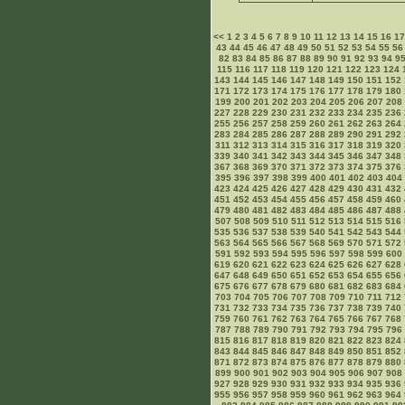
<<
1
2
3
4
5
6
7
8
9
10
11
12
13
14
15
16
1
43
44
45
46
47
48
49
50
51
52
53
54
55
56
82
83
84
85
86
87
88
89
90
91
92
93
94
9
115
116
117
118
119
120
121
122
123
124
143
144
145
146
147
148
149
150
151
152
171
172
173
174
175
176
177
178
179
180
199
200
201
202
203
204
205
206
207
208
227
228
229
230
231
232
233
234
235
236
255
256
257
258
259
260
261
262
263
264
283
284
285
286
287
288
289
290
291
292
311
312
313
314
315
316
317
318
319
320
339
340
341
342
343
344
345
346
347
348
367
368
369
370
371
372
373
374
375
376
395
396
397
398
399
400
401
402
403
404
423
424
425
426
427
428
429
430
431
432
451
452
453
454
455
456
457
458
459
460
479
480
481
482
483
484
485
486
487
488
507
508
509
510
511
512
513
514
515
516
535
536
537
538
539
540
541
542
543
544
563
564
565
566
567
568
569
570
571
572
591
592
593
594
595
596
597
598
599
600
619
620
621
622
623
624
625
626
627
628
647
648
649
650
651
652
653
654
655
656
675
676
677
678
679
680
681
682
683
684
703
704
705
706
707
708
709
710
711
712
731
732
733
734
735
736
737
738
739
740
759
760
761
762
763
764
765
766
767
768
787
788
789
790
791
792
793
794
795
796
815
816
817
818
819
820
821
822
823
824
843
844
845
846
847
848
849
850
851
852
871
872
873
874
875
876
877
878
879
880
899
900
901
902
903
904
905
906
907
908
927
928
929
930
931
932
933
934
935
936
955
956
957
958
959
960
961
962
963
964