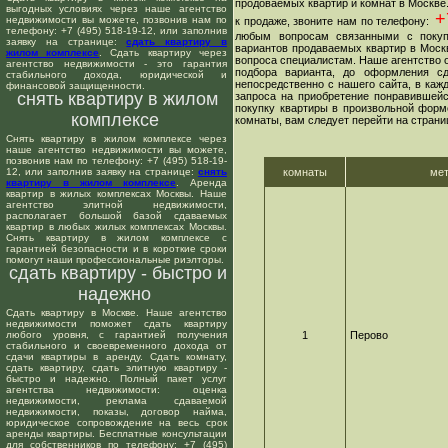
продоваемых квартир и комнат в Москве
выгодных условиях через наше агентство
+7
недвижимости вы можете, позвонив нам по
к продаже, звоните нам по телефону:
телефону: +7 (495) 518-19-12, или заполнив
любым вопросам связанными с покуп
заявку на странице:
сдать квартиру в
вариантов продаваемых квартир в Москв
жилом комплексе
. Сдать квартиру через
вопроса специалистам. Наше агентство о
агентство недвижимости - это гарантия
подбора варианта, до оформления сд
стабильного дохода, юридической и
непосредственно с нашего сайта, в ка
финансовой защищенности.
снять квартиру в жилом
запроса на приобретение понравившейс
покупку квартиры в произвольной форме
комплексе
комнаты, вам следует перейти на страни
Снять квартиру в жилом комплексе через
наше агентство недвижимости вы можете,
позвонив нам по телефону: +7 (495) 518-19-
12, или заполнив заявку на странице:
снять
комнаты
ме
квартиру в жилом комплексе
. Аренда
квартир в жилых комплексах Москвы. Наше
агентство элитной недвижимости,
располагает большой базой сдаваемых
квартир в любых жилых комплексах Москвы.
Снять квартиру в жилом комплексе с
гарантией безопасности и в короткие сроки
помогут наши профессиональные риэлторы.
сдать квартиру - быстро и
надежно
Сдать квартиру в Москве. Наше агентство
недвижимости поможет сдать квартиру
любого уровня, с гарантией получения
1
Перово
стабильного и своевременного дохода от
сдачи квартиры в аренду. Сдать комнату,
сдать квартиру, сдать элитную квартиру -
быстро и надежно. Полный пакет услуг
агентства недвижимости: оценка
недвижимости, реклама сдаваемой
недвижимости, показы, договор найма,
юридическое сопровождение на весь срок
аренды квартиры. Бесплатные консультации
для собственников по телефону: +7 (495)