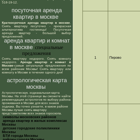
518-19-12.
посуточная аренда
квартир в москве
Краткосрочная аренда квартир в москве
.
Снять квартиру посуточно - прекрасная
альтернатива гостиницы! Посуточная
аренда квартир - большой выбор
предложений.
аренда квартир и комнат
в москве
специальные
предложения
1
Перово
Снять квартиру недорого. Снять комнату
недорого.
Аренда квартир и комнат в
Москве
-самые актуальные предложения по
всем районам Москвы! Снять квартиру или
комнату в Москве в течение одного дня!
астрологическая карта
москвы
Астрологическая, зодиакальная карта
Москвы. На этой странице вы сможете найти
рекомендации астрологов по выбору района
проживания в Москве для всех знаков
зодиака. Вы точно узнаете, в каком районе
Москвы лучше снять квартиру
представителям всех знаков гороскопа.
cимволы московских районов
аренда квартир в жилых комплексах
Москвы
детские городские поликлиники
Москвы
БТИ города Москвы
районы города Москвы