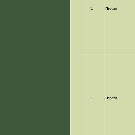
1
Перово
1
Перово