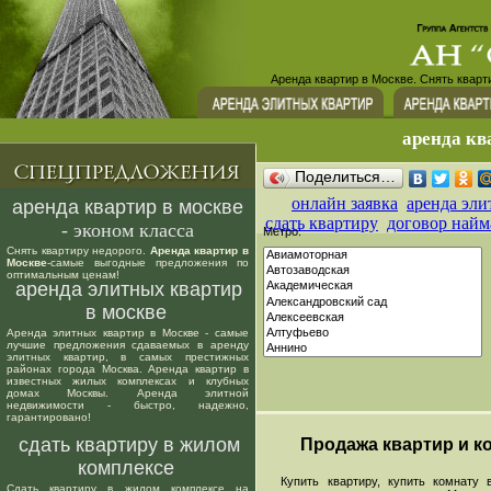
Аренда квартир в Москве. Снять кварт
аренда кв
Поделиться…
онлайн заявка
аренда эли
аренда квартир в москве
сдать квартиру
договор найм
- эконом класса
Метро:
Снять квартиру недорого.
Аренда квартир в
Москве
-самые выгодные предложения по
оптимальным ценам!
аренда элитных квартир
в москве
Аренда элитных квартир в Москве - самые
лучшие предложения сдаваемых в аренду
элитных квартир, в самых престижных
районах города Москва. Аренда квартир в
известных жилых комплексах и клубных
домах Москвы. Аренда элитной
недвижимости - быстро, надежно,
гарантировано!
сдать квартиру в жилом
Продажа квартир и ко
комплексе
Купить квартиру, купить комнату в
Сдать квартиру в жилом комплексе на