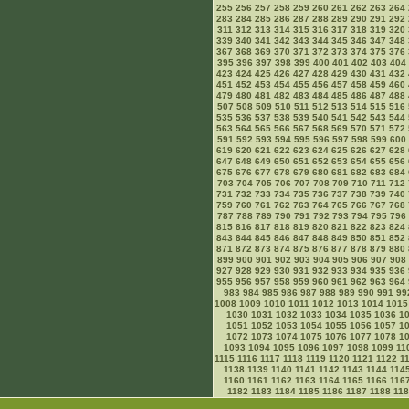
255
256
257
258
259
260
261
262
263
264
283
284
285
286
287
288
289
290
291
292
311
312
313
314
315
316
317
318
319
320
339
340
341
342
343
344
345
346
347
348
367
368
369
370
371
372
373
374
375
376
395
396
397
398
399
400
401
402
403
404
423
424
425
426
427
428
429
430
431
432
451
452
453
454
455
456
457
458
459
460
479
480
481
482
483
484
485
486
487
488
507
508
509
510
511
512
513
514
515
516
535
536
537
538
539
540
541
542
543
544
563
564
565
566
567
568
569
570
571
572
591
592
593
594
595
596
597
598
599
600
619
620
621
622
623
624
625
626
627
628
647
648
649
650
651
652
653
654
655
656
675
676
677
678
679
680
681
682
683
684
703
704
705
706
707
708
709
710
711
712
731
732
733
734
735
736
737
738
739
740
759
760
761
762
763
764
765
766
767
768
787
788
789
790
791
792
793
794
795
796
815
816
817
818
819
820
821
822
823
824
843
844
845
846
847
848
849
850
851
852
871
872
873
874
875
876
877
878
879
880
899
900
901
902
903
904
905
906
907
908
927
928
929
930
931
932
933
934
935
936
955
956
957
958
959
960
961
962
963
964
983
984
985
986
987
988
989
990
991
99
1008
1009
1010
1011
1012
1013
1014
1015
1030
1031
1032
1033
1034
1035
1036
1
1051
1052
1053
1054
1055
1056
1057
1
1072
1073
1074
1075
1076
1077
1078
1
1093
1094
1095
1096
1097
1098
1099
11
1115
1116
1117
1118
1119
1120
1121
1122
1
1138
1139
1140
1141
1142
1143
1144
114
1160
1161
1162
1163
1164
1165
1166
116
1182
1183
1184
1185
1186
1187
1188
11