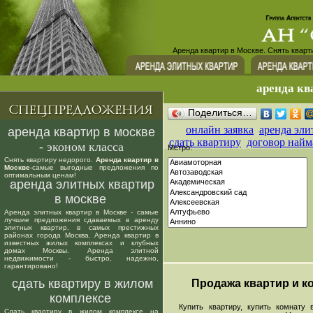
Аренда квартир в Москве. Снять кварт
аренда кв
Поделиться…
онлайн заявка
аренда эли
аренда квартир в москве
сдать квартиру
договор найм
- эконом класса
Метро:
Снять квартиру недорого.
Аренда квартир в
Москве
-самые выгодные предложения по
оптимальным ценам!
аренда элитных квартир
в москве
Аренда элитных квартир в Москве - самые
лучшие предложения сдаваемых в аренду
элитных квартир, в самых престижных
районах города Москва. Аренда квартир в
известных жилых комплексах и клубных
домах Москвы. Аренда элитной
недвижимости - быстро, надежно,
гарантировано!
сдать квартиру в жилом
Продажа квартир и ко
комплексе
Купить квартиру, купить комнату в
Сдать квартиру в жилом комплексе на