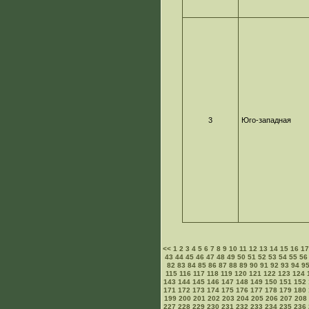
3
Юго-западная
<<
1
2
3
4
5
6
7
8
9
10
11
12
13
14
15
16
1
43
44
45
46
47
48
49
50
51
52
53
54
55
56
82
83
84
85
86
87
88
89
90
91
92
93
94
9
115
116
117
118
119
120
121
122
123
124
143
144
145
146
147
148
149
150
151
152
171
172
173
174
175
176
177
178
179
180
199
200
201
202
203
204
205
206
207
208
227
228
229
230
231
232
233
234
235
236