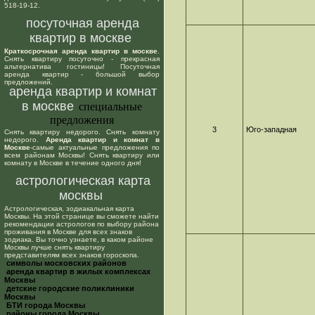
518-19-12.
посуточная аренда
квартир в москве
Краткосрочная аренда квартир в москве
.
Снять квартиру посуточно - прекрасная
альтернатива гостиницы! Посуточная
аренда квартир - большой выбор
предложений.
аренда квартир и комнат
в москве
специальные
предложения
3
Юго-западная
Снять квартиру недорого. Снять комнату
недорого.
Аренда квартир и комнат в
Москве
-самые актуальные предложения по
всем районам Москвы! Снять квартиру или
комнату в Москве в течение одного дня!
астрологическая карта
москвы
Астрологическая, зодиакальная карта
Москвы. На этой странице вы сможете найти
рекомендации астрологов по выбору района
проживания в Москве для всех знаков
зодиака. Вы точно узнаете, в каком районе
Москвы лучше снять квартиру
представителям всех знаков гороскопа.
cимволы московских районов
аренда квартир в жилых комплексах
Москвы
детские городские поликлиники
Москвы
БТИ города Москвы
районы города Москвы