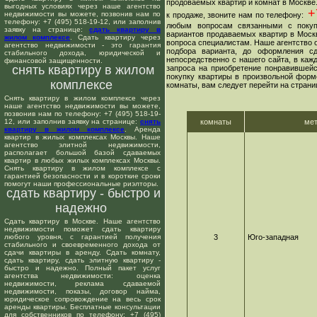
продоваемых квартир и комнат в Москве
выгодных условиях через наше агентство
+7
недвижимости вы можете, позвонив нам по
к продаже, звоните нам по телефону:
телефону: +7 (495) 518-19-12, или заполнив
любым вопросам связанными с покуп
заявку на странице:
сдать квартиру в
вариантов продаваемых квартир в Москв
жилом комплексе
. Сдать квартиру через
вопроса специалистам. Наше агентство о
агентство недвижимости - это гарантия
подбора варианта, до оформления сд
стабильного дохода, юридической и
непосредственно с нашего сайта, в ка
финансовой защищенности.
снять квартиру в жилом
запроса на приобретение понравившейс
покупку квартиры в произвольной форме
комплексе
комнаты, вам следует перейти на страни
Снять квартиру в жилом комплексе через
наше агентство недвижимости вы можете,
позвонив нам по телефону: +7 (495) 518-19-
12, или заполнив заявку на странице:
снять
комнаты
ме
квартиру в жилом комплексе
. Аренда
квартир в жилых комплексах Москвы. Наше
агентство элитной недвижимости,
располагает большой базой сдаваемых
квартир в любых жилых комплексах Москвы.
Снять квартиру в жилом комплексе с
гарантией безопасности и в короткие сроки
помогут наши профессиональные риэлторы.
сдать квартиру - быстро и
надежно
Сдать квартиру в Москве. Наше агентство
недвижимости поможет сдать квартиру
любого уровня, с гарантией получения
3
Юго-западная
стабильного и своевременного дохода от
сдачи квартиры в аренду. Сдать комнату,
сдать квартиру, сдать элитную квартиру -
быстро и надежно. Полный пакет услуг
агентства недвижимости: оценка
недвижимости, реклама сдаваемой
недвижимости, показы, договор найма,
юридическое сопровождение на весь срок
аренды квартиры. Бесплатные консультации
для собственников по телефону: +7 (495)