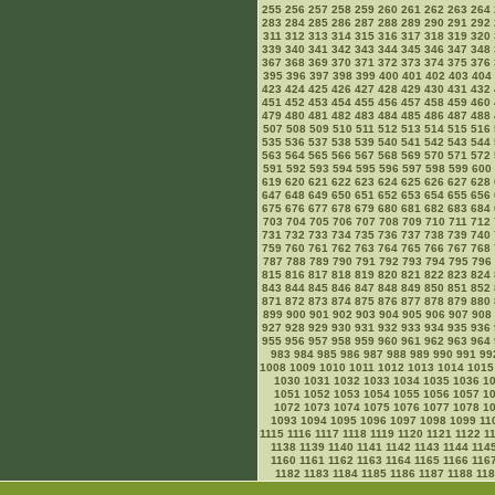
255
256
257
258
259
260
261
262
263
264
283
284
285
286
287
288
289
290
291
292
311
312
313
314
315
316
317
318
319
320
339
340
341
342
343
344
345
346
347
348
367
368
369
370
371
372
373
374
375
376
395
396
397
398
399
400
401
402
403
404
423
424
425
426
427
428
429
430
431
432
451
452
453
454
455
456
457
458
459
460
479
480
481
482
483
484
485
486
487
488
507
508
509
510
511
512
513
514
515
516
535
536
537
538
539
540
541
542
543
544
563
564
565
566
567
568
569
570
571
572
591
592
593
594
595
596
597
598
599
600
619
620
621
622
623
624
625
626
627
628
647
648
649
650
651
652
653
654
655
656
675
676
677
678
679
680
681
682
683
684
703
704
705
706
707
708
709
710
711
712
731
732
733
734
735
736
737
738
739
740
759
760
761
762
763
764
765
766
767
768
787
788
789
790
791
792
793
794
795
796
815
816
817
818
819
820
821
822
823
824
843
844
845
846
847
848
849
850
851
852
871
872
873
874
875
876
877
878
879
880
899
900
901
902
903
904
905
906
907
908
927
928
929
930
931
932
933
934
935
936
955
956
957
958
959
960
961
962
963
964
983
984
985
986
987
988
989
990
991
99
1008
1009
1010
1011
1012
1013
1014
1015
1030
1031
1032
1033
1034
1035
1036
1
1051
1052
1053
1054
1055
1056
1057
1
1072
1073
1074
1075
1076
1077
1078
1
1093
1094
1095
1096
1097
1098
1099
11
1115
1116
1117
1118
1119
1120
1121
1122
1
1138
1139
1140
1141
1142
1143
1144
114
1160
1161
1162
1163
1164
1165
1166
116
1182
1183
1184
1185
1186
1187
1188
11