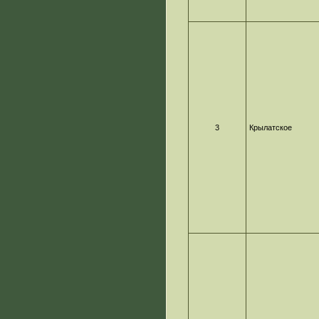
3
Крылатское