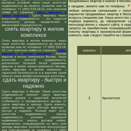
продоваемых квартир и комнат в Москве
выгодных условиях через наше агентство
+7
недвижимости вы можете, позвонив нам по
к продаже, звоните нам по телефону:
телефону: +7 (495) 518-19-12, или заполнив
любым вопросам связанными с покуп
заявку на странице:
сдать квартиру в
вариантов продаваемых квартир в Москв
жилом комплексе
. Сдать квартиру через
вопроса специалистам. Наше агентство о
агентство недвижимости - это гарантия
подбора варианта, до оформления сд
стабильного дохода, юридической и
непосредственно с нашего сайта, в ка
финансовой защищенности.
снять квартиру в жилом
запроса на приобретение понравившейс
покупку квартиры в произвольной форме
комплексе
комнаты, вам следует перейти на страни
Снять квартиру в жилом комплексе через
наше агентство недвижимости вы можете,
позвонив нам по телефону: +7 (495) 518-19-
12, или заполнив заявку на странице:
снять
комнаты
ме
квартиру в жилом комплексе
. Аренда
квартир в жилых комплексах Москвы. Наше
агентство элитной недвижимости,
располагает большой базой сдаваемых
квартир в любых жилых комплексах Москвы.
Снять квартиру в жилом комплексе с
гарантией безопасности и в короткие сроки
помогут наши профессиональные риэлторы.
сдать квартиру - быстро и
надежно
Сдать квартиру в Москве. Наше агентство
недвижимости поможет сдать квартиру
любого уровня, с гарантией получения
3
Крылатское
стабильного и своевременного дохода от
сдачи квартиры в аренду. Сдать комнату,
сдать квартиру, сдать элитную квартиру -
быстро и надежно. Полный пакет услуг
агентства недвижимости: оценка
недвижимости, реклама сдаваемой
недвижимости, показы, договор найма,
юридическое сопровождение на весь срок
аренды квартиры. Бесплатные консультации
для собственников по телефону: +7 (495)