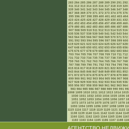
283
284
285
286
287
288
289
290
291
292
311
312
313
314
315
316
317
318
319
320
339
340
341
342
343
344
345
346
347
348
367
368
369
370
371
372
373
374
375
376
395
396
397
398
399
400
401
402
403
404
423
424
425
426
427
428
429
430
431
432
451
452
453
454
455
456
457
458
459
460
479
480
481
482
483
484
485
486
487
488
507
508
509
510
511
512
513
514
515
516
535
536
537
538
539
540
541
542
543
544
563
564
565
566
567
568
569
570
571
572
591
592
593
594
595
596
597
598
599
600
619
620
621
622
623
624
625
626
627
628
647
648
649
650
651
652
653
654
655
656
675
676
677
678
679
680
681
682
683
684
703
704
705
706
707
708
709
710
711
712
731
732
733
734
735
736
737
738
739
740
759
760
761
762
763
764
765
766
767
768
787
788
789
790
791
792
793
794
795
796
815
816
817
818
819
820
821
822
823
824
843
844
845
846
847
848
849
850
851
852
871
872
873
874
875
876
877
878
879
880
899
900
901
902
903
904
905
906
907
908
927
928
929
930
931
932
933
934
935
936
955
956
957
958
959
960
961
962
963
964
983
984
985
986
987
988
989
990
991
99
1008
1009
1010
1011
1012
1013
1014
1015
1030
1031
1032
1033
1034
1035
1036
1
1051
1052
1053
1054
1055
1056
1057
1
1072
1073
1074
1075
1076
1077
1078
1
1093
1094
1095
1096
1097
1098
1099
11
1115
1116
1117
1118
1119
1120
1121
1122
1
1138
1139
1140
1141
1142
1143
1144
114
1160
1161
1162
1163
1164
1165
1166
116
1182
1183
1184
1185
1186
1187
1188
11
АГЕНТСТВО НЕДВИЖ