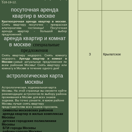
518-19-12.
посуточная аренда
квартир в москве
Краткосрочная аренда квартир в москве
.
Снять квартиру посуточно - прекрасная
альтернатива гостиницы! Посуточная
аренда квартир - большой выбор
предложений.
аренда квартир и комнат
в москве
специальные
предложения
3
Крылатское
Снять квартиру недорого. Снять комнату
недорого.
Аренда квартир и комнат в
Москве
-самые актуальные предложения по
всем районам Москвы! Снять квартиру или
комнату в Москве в течение одного дня!
астрологическая карта
москвы
Астрологическая, зодиакальная карта
Москвы. На этой странице вы сможете найти
рекомендации астрологов по выбору района
проживания в Москве для всех знаков
зодиака. Вы точно узнаете, в каком районе
Москвы лучше снять квартиру
представителям всех знаков гороскопа.
cимволы московских районов
аренда квартир в жилых комплексах
Москвы
детские городские поликлиники
Москвы
БТИ города Москвы
районы города Москвы