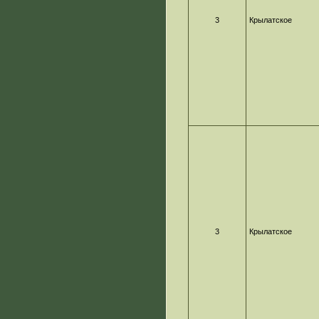
3
Крылатское
3
Крылатское