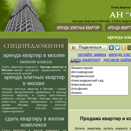
Аренда квартир в Москве. Снять кварт
аренда кв
Поделиться…
онлайн заявка
аренда эли
аренда квартир в москве
сдать квартиру
договор найм
- эконом класса
Метро:
Снять квартиру недорого.
Аренда квартир в
Москве
-самые выгодные предложения по
оптимальным ценам!
аренда элитных квартир
в москве
Аренда элитных квартир в Москве - самые
лучшие предложения сдаваемых в аренду
элитных квартир, в самых престижных
районах города Москва. Аренда квартир в
известных жилых комплексах и клубных
домах Москвы. Аренда элитной
недвижимости - быстро, надежно,
гарантировано!
сдать квартиру в жилом
Продажа квартир и ко
комплексе
Купить квартиру, купить комнату в
Сдать квартиру в жилом комплексе на