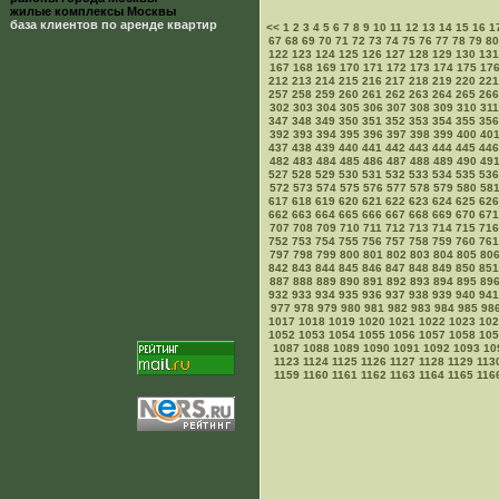
жилые комплексы Москвы
база клиентов по аренде квартир
<<
1
2
3
4
5
6
7
8
9
10
11
12
13
14
15
16
1
67
68
69
70
71
72
73
74
75
76
77
78
79
80
122
123
124
125
126
127
128
129
130
131
167
168
169
170
171
172
173
174
175
17
212
213
214
215
216
217
218
219
220
221
257
258
259
260
261
262
263
264
265
266
302
303
304
305
306
307
308
309
310
311
347
348
349
350
351
352
353
354
355
356
392
393
394
395
396
397
398
399
400
40
437
438
439
440
441
442
443
444
445
446
482
483
484
485
486
487
488
489
490
49
527
528
529
530
531
532
533
534
535
536
572
573
574
575
576
577
578
579
580
58
617
618
619
620
621
622
623
624
625
626
662
663
664
665
666
667
668
669
670
671
707
708
709
710
711
712
713
714
715
716
752
753
754
755
756
757
758
759
760
761
797
798
799
800
801
802
803
804
805
80
842
843
844
845
846
847
848
849
850
851
887
888
889
890
891
892
893
894
895
89
932
933
934
935
936
937
938
939
940
941
977
978
979
980
981
982
983
984
985
98
1017
1018
1019
1020
1021
1022
1023
102
1052
1053
1054
1055
1056
1057
1058
105
1087
1088
1089
1090
1091
1092
1093
10
1123
1124
1125
1126
1127
1128
1129
113
1159
1160
1161
1162
1163
1164
1165
116