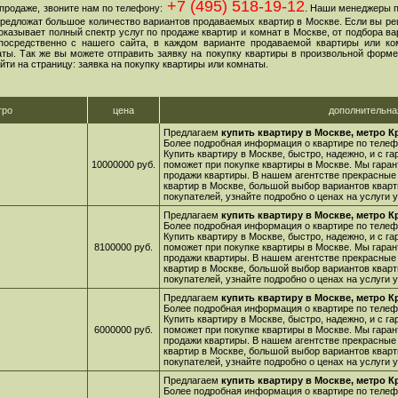
+7 (495) 518-19-12
продаже, звоните нам по телефону:
. Наши менеджеры 
 предложат большое количество вариантов продаваемых квартир в Москве. Если вы ре
оказывает полный спектр услуг по продаже квартир и комнат в Москве, от подбора в
посредственно с нашего сайта, в каждом варианте продаваемой квартиры или ко
ы. Так же вы можете отправить заявку на покупку квартиры в произвольной форме,
йти на страницу: заявка на покупку квартиры или комнаты.
тро
цена
дополнительн
Предлагаем
купить квартиру в Москве, метро К
Более подробная информация о квартире по телефо
Купить квартиру в Москве, быстро, надежно, и с г
10000000 руб.
поможет при покупке квартиры в Москве. Мы гара
продажи квартиры. В нашем агентстве прекрасные
квартир в Москве, большой выбор вариантов кварт
покупателей, узнайте подробно о ценах на услуги
Предлагаем
купить квартиру в Москве, метро К
Более подробная информация о квартире по телефо
Купить квартиру в Москве, быстро, надежно, и с г
8100000 руб.
поможет при покупке квартиры в Москве. Мы гара
продажи квартиры. В нашем агентстве прекрасные
квартир в Москве, большой выбор вариантов кварт
покупателей, узнайте подробно о ценах на услуги
Предлагаем
купить квартиру в Москве, метро К
Более подробная информация о квартире по телефо
Купить квартиру в Москве, быстро, надежно, и с г
6000000 руб.
поможет при покупке квартиры в Москве. Мы гара
продажи квартиры. В нашем агентстве прекрасные
квартир в Москве, большой выбор вариантов кварт
покупателей, узнайте подробно о ценах на услуги
Предлагаем
купить квартиру в Москве, метро К
Более подробная информация о квартире по телефо