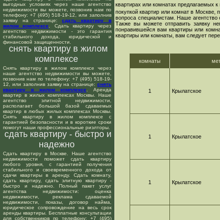
выгодных условиях через наше агентство
квартирах или комнатах предлагаемых к 
недвижимости вы можете, позвонив нам по
покупкой квартир или комнат в Москве,
телефону: +7 (495) 518-19-12, или заполнив
вопроса специалистам. Наше агентство 
заявку на странице:
сдать квартиру в
Также вы можете отправить заявку не
жилом комплексе
. Сдать квартиру через
понравившейся вам квартиры или комнат
агентство недвижимости - это гарантия
квартиры или комнаты, вам следует пере
стабильного дохода, юридической и
финансовой защищенности.
снять квартиру в жилом
комплексе
комнаты
ме
Снять квартиру в жилом комплексе через
наше агентство недвижимости вы можете,
позвонив нам по телефону: +7 (495) 518-19-
12, или заполнив заявку на странице:
снять
квартиру в жилом комплексе
. Аренда
1
Крылатское
квартир в жилых комплексах Москвы. Наше
агентство элитной недвижимости,
располагает большой базой сдаваемых
квартир в любых жилых комплексах Москвы.
Снять квартиру в жилом комплексе с
гарантией безопасности и в короткие сроки
помогут наши профессиональные риэлторы.
сдать квартиру - быстро и
1
Крылатское
надежно
Сдать квартиру в Москве. Наше агентство
недвижимости поможет сдать квартиру
любого уровня, с гарантией получения
стабильного и своевременного дохода от
сдачи квартиры в аренду. Сдать комнату,
сдать квартиру, сдать элитную квартиру -
1
Крылатское
быстро и надежно. Полный пакет услуг
агентства недвижимости: оценка
недвижимости, реклама сдаваемой
недвижимости, показы, договор найма,
юридическое сопровождение на весь срок
аренды квартиры. Бесплатные консультации
для собственников по телефону: +7 (495)