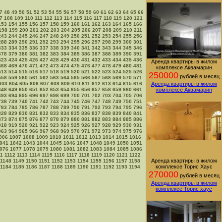
7
48
49
50
51
52
53
54
55
56
57
58
59
60
61
62
63
64
65
66
7
108
109
110
111
112
113
114
115
116
117
118
119
120
121
153
154
155
156
157
158
159
160
161
162
163
164
165
166
198
199
200
201
202
203
204
205
206
207
208
209
210
211
243
244
245
246
247
248
249
250
251
252
253
254
255
256
288
289
290
291
292
293
294
295
296
297
298
299
300
301
333
334
335
336
337
338
339
340
341
342
343
344
345
346
378
379
380
381
382
383
384
385
386
387
388
389
390
391
423
424
425
426
427
428
429
430
431
432
433
434
435
436
Аренда квартиры в жилом
468
469
470
471
472
473
474
475
476
477
478
479
480
481
комплексе Аквамарин
513
514
515
516
517
518
519
520
521
522
523
524
525
526
250000
рублей в месяц
558
559
560
561
562
563
564
565
566
567
568
569
570
571
603
604
605
606
607
608
609
610
611
612
613
614
615
616
Аренда квартиры в жилом
648
649
650
651
652
653
654
655
656
657
658
659
660
661
комплексе Аквамарин
693
694
695
696
697
698
699
700
701
702
703
704
705
706
738
739
740
741
742
743
744
745
746
747
748
749
750
751
783
784
785
786
787
788
789
790
791
792
793
794
795
796
828
829
830
831
832
833
834
835
836
837
838
839
840
841
873
874
875
876
877
878
879
880
881
882
883
884
885
886
918
919
920
921
922
923
924
925
926
927
928
929
930
931
963
964
965
966
967
968
969
970
971
972
973
974
975
976
006
1007
1008
1009
1010
1011
1012
1013
1014
1015
1016
041
1042
1043
1044
1045
1046
1047
1048
1049
1050
1051
076
1077
1078
1079
1080
1081
1082
1083
1084
1085
1086
11
1112
1113
1114
1115
1116
1117
1118
1119
1120
1121
1122
Аренда квартиры в жилом
1148
1149
1150
1151
1152
1153
1154
1155
1156
1157
1158
комплексе Торис Хаус
1184
1185
1186
1187
1188
1189
1190
1191
1192
1193
1194
270000
рублей в месяц
Аренда квартиры в жилом
комплексе Торис хаус