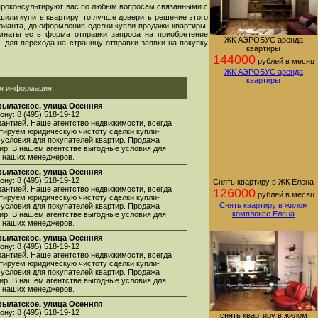
проконсультируют вас по любым вопросам связанными с
шили купить квартиру, то лучше доверить решение этого
арианта, до оформления сделки купли-продажи квартиры.
мнаты есть форма отправки запроса на приобретение
ЖК АЭРОБУС аренда
 для перехода на страницу отправки заявки на покупку
квартиры
144000
рублей в месяц
ЖК АЭРОБУС аренда
квартиры
ая информация
рылатское, улица Осенняя
ну: 8 (495) 518-19-12
арантией. Наше агентство недвижимости, всегда
нтируем юридическую чистоту сделки купли-
 условия для покупателей квартир. Продажа
ир. В нашем агентстве выгодные условия для
 у наших менеджеров.
рылатское, улица Осенняя
ну: 8 (495) 518-19-12
Снять квартиру в ЖК Елена
арантией. Наше агентство недвижимости, всегда
126000
рублей в месяц
нтируем юридическую чистоту сделки купли-
Снять квартиру в жилом
 условия для покупателей квартир. Продажа
комплексе Елена
ир. В нашем агентстве выгодные условия для
 у наших менеджеров.
рылатское, улица Осенняя
ну: 8 (495) 518-19-12
арантией. Наше агентство недвижимости, всегда
нтируем юридическую чистоту сделки купли-
 условия для покупателей квартир. Продажа
ир. В нашем агентстве выгодные условия для
 у наших менеджеров.
рылатское, улица Осенняя
ну: 8 (495) 518-19-12
снять квартиру в жилом