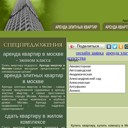
Аре
Поделиться…
онлайн заявка
аренда эли
аренда квартир в москве
агентства
- эконом класса
Метро:
Снять квартиру недорого.
Аренда квартир в
Москве
-самые выгодные предложения по
оптимальным ценам!
аренда элитных квартир
в москве
Аренда элитных квартир в Москве - самые
лучшие предложения сдаваемых в аренду
элитных квартир, в самых престижных
районах города Москва. Аренда квартир в
известных жилых комплексах и клубных
домах Москвы. Аренда элитной
недвижимости - быстро, надежно,
гарантировано!
сдать квартиру в жилом
комплексе
Купить квартиру, купить комнату в Мо
Сдать квартиру в жилом комплексе на