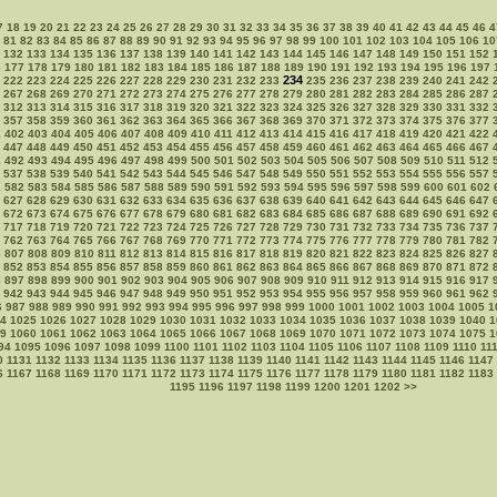
7
18
19
20
21
22
23
24
25
26
27
28
29
30
31
32
33
34
35
36
37
38
39
40
41
42
43
44
45
46
4
81
82
83
84
85
86
87
88
89
90
91
92
93
94
95
96
97
98
99
100
101
102
103
104
105
106
10
132
133
134
135
136
137
138
139
140
141
142
143
144
145
146
147
148
149
150
151
152
6
177
178
179
180
181
182
183
184
185
186
187
188
189
190
191
192
193
194
195
196
197
234
222
223
224
225
226
227
228
229
230
231
232
233
235
236
237
238
239
240
241
242
267
268
269
270
271
272
273
274
275
276
277
278
279
280
281
282
283
284
285
286
287
312
313
314
315
316
317
318
319
320
321
322
323
324
325
326
327
328
329
330
331
332
357
358
359
360
361
362
363
364
365
366
367
368
369
370
371
372
373
374
375
376
377
1
402
403
404
405
406
407
408
409
410
411
412
413
414
415
416
417
418
419
420
421
422
447
448
449
450
451
452
453
454
455
456
457
458
459
460
461
462
463
464
465
466
467
1
492
493
494
495
496
497
498
499
500
501
502
503
504
505
506
507
508
509
510
511
512
537
538
539
540
541
542
543
544
545
546
547
548
549
550
551
552
553
554
555
556
557
1
582
583
584
585
586
587
588
589
590
591
592
593
594
595
596
597
598
599
600
601
602
627
628
629
630
631
632
633
634
635
636
637
638
639
640
641
642
643
644
645
646
647
672
673
674
675
676
677
678
679
680
681
682
683
684
685
686
687
688
689
690
691
692
717
718
719
720
721
722
723
724
725
726
727
728
729
730
731
732
733
734
735
736
737
762
763
764
765
766
767
768
769
770
771
772
773
774
775
776
777
778
779
780
781
782
6
807
808
809
810
811
812
813
814
815
816
817
818
819
820
821
822
823
824
825
826
827
852
853
854
855
856
857
858
859
860
861
862
863
864
865
866
867
868
869
870
871
872
6
897
898
899
900
901
902
903
904
905
906
907
908
909
910
911
912
913
914
915
916
917
942
943
944
945
946
947
948
949
950
951
952
953
954
955
956
957
958
959
960
961
962
6
987
988
989
990
991
992
993
994
995
996
997
998
999
1000
1001
1002
1003
1004
1005
1
4
1025
1026
1027
1028
1029
1030
1031
1032
1033
1034
1035
1036
1037
1038
1039
1040
1
9
1060
1061
1062
1063
1064
1065
1066
1067
1068
1069
1070
1071
1072
1073
1074
1075
1
94
1095
1096
1097
1098
1099
1100
1101
1102
1103
1104
1105
1106
1107
1108
1109
1110
11
0
1131
1132
1133
1134
1135
1136
1137
1138
1139
1140
1141
1142
1143
1144
1145
1146
1147
6
1167
1168
1169
1170
1171
1172
1173
1174
1175
1176
1177
1178
1179
1180
1181
1182
1183
1195
1196
1197
1198
1199
1200
1201
1202
>>