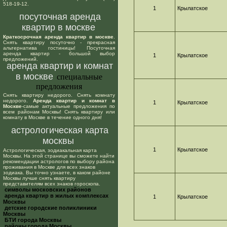
518-19-12.
1
Крылатское
посуточная аренда
квартир в москве
Краткосрочная аренда квартир в москве
.
Снять квартиру посуточно - прекрасная
альтернатива гостиницы! Посуточная
аренда квартир - большой выбор
1
Крылатское
предложений.
аренда квартир и комнат
в москве
специальные
предложения
Снять квартиру недорого. Снять комнату
недорого.
Аренда квартир и комнат в
1
Крылатское
Москве
-самые актуальные предложения по
всем районам Москвы! Снять квартиру или
комнату в Москве в течение одного дня!
астрологическая карта
москвы
1
Крылатское
Астрологическая, зодиакальная карта
Москвы. На этой странице вы сможете найти
рекомендации астрологов по выбору района
проживания в Москве для всех знаков
зодиака. Вы точно узнаете, в каком районе
Москвы лучше снять квартиру
представителям всех знаков гороскопа.
cимволы московских районов
аренда квартир в жилых комплексах
1
Крылатское
Москвы
детские городские поликлиники
Москвы
БТИ города Москвы
районы города Москвы