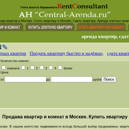
нда квартир в Москве. Снять квартиру в Москве. Сдать квартиру. Аренда элитных квар
аренда квартир, сдат
тных квартир
Продать квартиру быстро и надёжно
.
сдать квар
Количество комнат:
комната
1
2
3
4
более
Цена:
от
до
рублей
Продажа квартир и комнат в Москве. Купить квартиру
скве. В нашем агентстве недвижимости всегда большой выбор продоваемых кварти