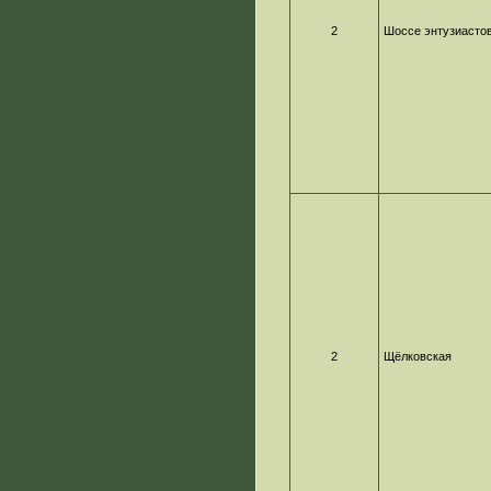
2
Шоссе энтузиасто
2
Щёлковская