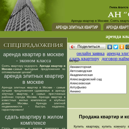
Аренда квартир в Москве. Снять кварт
аренда кв
Поделиться…
онлайн заявка
аренда эли
аренда квартир в москве
сдать квартиру
договор найм
- эконом класса
Метро:
Снять квартиру недорого.
Аренда квартир в
Москве
-самые выгодные предложения по
оптимальным ценам!
аренда элитных квартир
в москве
Аренда элитных квартир в Москве - самые
лучшие предложения сдаваемых в аренду
элитных квартир, в самых престижных
районах города Москва. Аренда квартир в
известных жилых комплексах и клубных
домах Москвы. Аренда элитной
недвижимости - быстро, надежно,
гарантировано!
сдать квартиру в жилом
Продажа квартир и ко
комплексе
Купить квартиру, купить комнату в
Сдать квартиру в жилом комплексе на