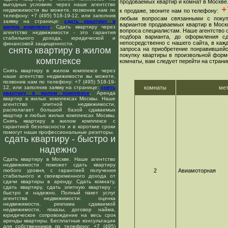
продоваемых квартир и комнат в Москве
выгодных условиях через наше агентство
+7
недвижимости вы можете, позвонив нам по
к продаже, звоните нам по телефону:
телефону: +7 (495) 518-19-12, или заполнив
любым вопросам связанными с покуп
заявку на странице:
сдать квартиру в
вариантов продаваемых квартир в Москв
жилом комплексе
. Сдать квартиру через
вопроса специалистам. Наше агентство о
агентство недвижимости - это гарантия
подбора варианта, до оформления сд
стабильного дохода, юридической и
непосредственно с нашего сайта, в ка
финансовой защищенности.
снять квартиру в жилом
запроса на приобретение понравившейс
покупку квартиры в произвольной форме
комплексе
комнаты, вам следует перейти на страни
Снять квартиру в жилом комплексе через
наше агентство недвижимости вы можете,
позвонив нам по телефону: +7 (495) 518-19-
12, или заполнив заявку на странице:
снять
комнаты
ме
квартиру в жилом комплексе
. Аренда
квартир в жилых комплексах Москвы. Наше
агентство элитной недвижимости,
располагает большой базой сдаваемых
квартир в любых жилых комплексах Москвы.
Снять квартиру в жилом комплексе с
гарантией безопасности и в короткие сроки
помогут наши профессиональные риэлторы.
сдать квартиру - быстро и
надежно
Сдать квартиру в Москве. Наше агентство
недвижимости поможет сдать квартиру
любого уровня, с гарантией получения
2
Авиамоторная
стабильного и своевременного дохода от
сдачи квартиры в аренду. Сдать комнату,
сдать квартиру, сдать элитную квартиру -
быстро и надежно. Полный пакет услуг
агентства недвижимости: оценка
недвижимости, реклама сдаваемой
недвижимости, показы, договор найма,
юридическое сопровождение на весь срок
аренды квартиры. Бесплатные консультации
для собственников по телефону: +7 (495)