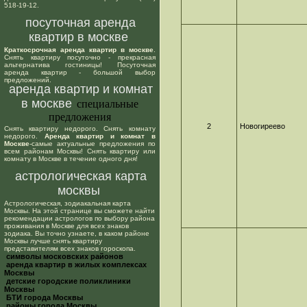
518-19-12.
посуточная аренда
квартир в москве
Краткосрочная аренда квартир в москве
.
Снять квартиру посуточно - прекрасная
альтернатива гостиницы! Посуточная
аренда квартир - большой выбор
предложений.
аренда квартир и комнат
в москве
специальные
предложения
2
Новогиреево
Снять квартиру недорого. Снять комнату
недорого.
Аренда квартир и комнат в
Москве
-самые актуальные предложения по
всем районам Москвы! Снять квартиру или
комнату в Москве в течение одного дня!
астрологическая карта
москвы
Астрологическая, зодиакальная карта
Москвы. На этой странице вы сможете найти
рекомендации астрологов по выбору района
проживания в Москве для всех знаков
зодиака. Вы точно узнаете, в каком районе
Москвы лучше снять квартиру
представителям всех знаков гороскопа.
cимволы московских районов
аренда квартир в жилых комплексах
Москвы
детские городские поликлиники
Москвы
БТИ города Москвы
районы города Москвы