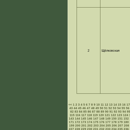
2
Щёлковская
<<
1
2
3
4
5
6
7
8
9
10
11
12
13
14
15
16
1
43
44
45
46
47
48
49
50
51
52
53
54
55
56
82
83
84
85
86
87
88
89
90
91
92
93
94
9
115
116
117
118
119
120
121
122
123
124
143
144
145
146
147
148
149
150
151
152
171
172
173
174
175
176
177
178
179
180
199
200
201
202
203
204
205
206
207
208
227
228
229
230
231
232
233
234
235
236