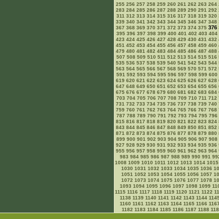
255
256
257
258
259
260
261
262
263
264
283
284
285
286
287
288
289
290
291
292
311
312
313
314
315
316
317
318
319
320
339
340
341
342
343
344
345
346
347
348
376
367
368
369
370
371
372
373
374
375
395
396
397
398
399
400
401
402
403
404
423
424
425
426
427
428
429
430
431
432
451
452
453
454
455
456
457
458
459
460
479
480
481
482
483
484
485
486
487
488
507
508
509
510
511
512
513
514
515
516
535
536
537
538
539
540
541
542
543
544
563
564
565
566
567
568
569
570
571
572
591
592
593
594
595
596
597
598
599
600
619
620
621
622
623
624
625
626
627
628
647
648
649
650
651
652
653
654
655
656
675
676
677
678
679
680
681
682
683
684
703
704
705
706
707
708
709
710
711
712
731
732
733
734
735
736
737
738
739
740
759
760
761
762
763
764
765
766
767
768
787
788
789
790
791
792
793
794
795
796
815
816
817
818
819
820
821
822
823
824
843
844
845
846
847
848
849
850
851
852
871
872
873
874
875
876
877
878
879
880
899
900
901
902
903
904
905
906
907
908
927
928
929
930
931
932
933
934
935
936
955
956
957
958
959
960
961
962
963
964
983
984
985
986
987
988
989
990
991
99
1008
1009
1010
1011
1012
1013
1014
1015
1030
1031
1032
1033
1034
1035
1036
1
1051
1052
1053
1054
1055
1056
1057
1
1072
1073
1074
1075
1076
1077
1078
1
1093
1094
1095
1096
1097
1098
1099
11
1115
1116
1117
1118
1119
1120
1121
1122
1
1138
1139
1140
1141
1142
1143
1144
114
1160
1161
1162
1163
1164
1165
1166
116
1182
1183
1184
1185
1186
1187
1188
11