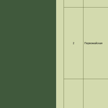
2
Первомайская