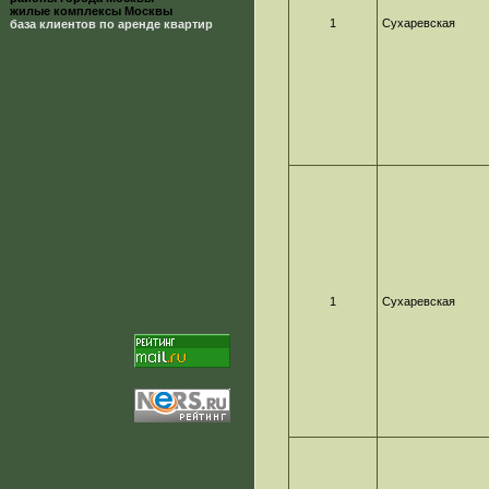
жилые комплексы Москвы
1
Сухаревская
база клиентов по аренде квартир
1
Сухаревская