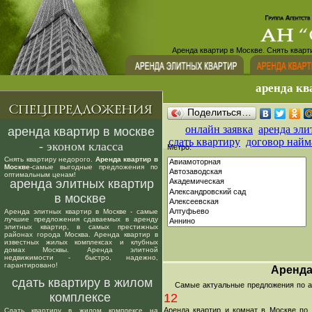
Аренда квартир в Москве. Снять кварт
аренда кв
Поделиться…
онлайн заявка
аренда эли
аренда квартир в москве
сдать квартиру
договор найм
- эконом класса
Метро:
Снять квартиру недорого.
Аренда квартир в
Москве
-самые выгодные предложения по
оптимальным ценам!
аренда элитных квартир
в москве
Аренда элитных квартир в Москве - самые
лучшие предложения сдаваемых в аренду
элитных квартир, в самых престижных
районах города Москва. Аренда квартир в
известных жилых комплексах и клубных
домах Москвы. Аренда элитной
недвижимости - быстро, надежно,
гарантировано!
Аренда
сдать квартиру в жилом
Самые актуальные предложения по аре
комплексе
12
Аренда квартир и комнат в Москве по
Сдать квартиру в жилом комплексе на