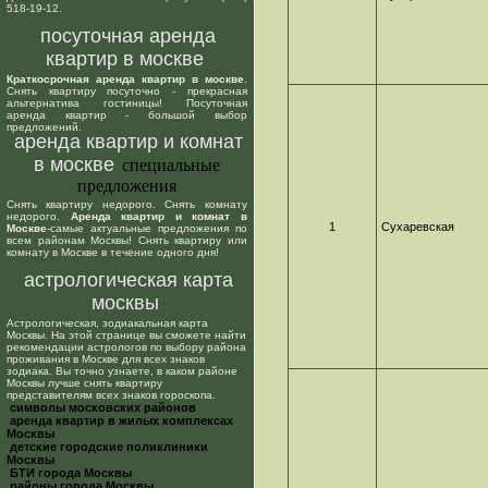
518-19-12.
посуточная аренда
квартир в москве
Краткосрочная аренда квартир в москве
.
Снять квартиру посуточно - прекрасная
альтернатива гостиницы! Посуточная
аренда квартир - большой выбор
предложений.
аренда квартир и комнат
в москве
специальные
предложения
Снять квартиру недорого. Снять комнату
недорого.
Аренда квартир и комнат в
1
Сухаревская
Москве
-самые актуальные предложения по
всем районам Москвы! Снять квартиру или
комнату в Москве в течение одного дня!
астрологическая карта
москвы
Астрологическая, зодиакальная карта
Москвы. На этой странице вы сможете найти
рекомендации астрологов по выбору района
проживания в Москве для всех знаков
зодиака. Вы точно узнаете, в каком районе
Москвы лучше снять квартиру
представителям всех знаков гороскопа.
cимволы московских районов
аренда квартир в жилых комплексах
Москвы
детские городские поликлиники
Москвы
БТИ города Москвы
районы города Москвы