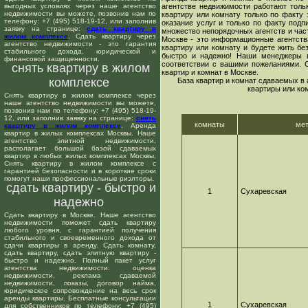
выгодных условиях через наше агентство
агентстве недвижимости работают толь
недвижимости вы можете, позвонив нам по
квартиру или комнату только по факту 
телефону: +7 (495) 518-19-12, или заполнив
оказание услуг и только по факту подп
заявку на странице:
сдать квартиру в
множество непорядочных агентств и час
жилом комплексе
. Сдать квартиру через
Москве - это информационные агентств
агентство недвижимости - это гарантия
квартиру или комнату и будете жить бе
стабильного дохода, юридической и
быстро и надежно! Наши менеджеры в
финансовой защищенности.
соответствии с вашими пожеланиями. 
снять квартиру в жилом
квартир и комнат в Москве.
комплексе
База квартир и комнат сдаваемых в
квартиры или ко
Снять квартиру в жилом комплексе через
наше агентство недвижимости вы можете,
позвонив нам по телефону: +7 (495) 518-19-
12, или заполнив заявку на странице:
снять
комнаты
ме
квартиру в жилом комплексе
. Аренда
квартир в жилых комплексах Москвы. Наше
агентство элитной недвижимости,
располагает большой базой сдаваемых
квартир в любых жилых комплексах Москвы.
Снять квартиру в жилом комплексе с
гарантией безопасности и в короткие сроки
помогут наши профессиональные риэлторы.
сдать квартиру - быстро и
1
Сухаревская
надежно
Сдать квартиру в Москве. Наше агентство
недвижимости поможет сдать квартиру
любого уровня, с гарантией получения
стабильного и своевременного дохода от
сдачи квартиры в аренду. Сдать комнату,
сдать квартиру, сдать элитную квартиру -
быстро и надежно. Полный пакет услуг
агентства недвижимости: оценка
недвижимости, реклама сдаваемой
недвижимости, показы, договор найма,
юридическое сопровождение на весь срок
аренды квартиры. Бесплатные консультации
1
Сухаревская
для собственников по телефону: +7 (495)