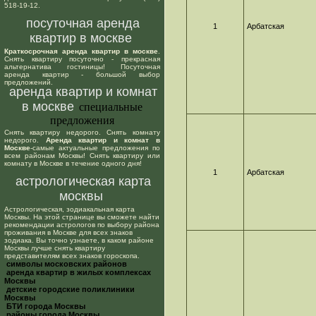
518-19-12.
посуточная аренда
1
Арбатская
квартир в москве
Краткосрочная аренда квартир в москве
.
Снять квартиру посуточно - прекрасная
альтернатива гостиницы! Посуточная
аренда квартир - большой выбор
предложений.
аренда квартир и комнат
в москве
специальные
предложения
Снять квартиру недорого. Снять комнату
недорого.
Аренда квартир и комнат в
Москве
-самые актуальные предложения по
всем районам Москвы! Снять квартиру или
комнату в Москве в течение одного дня!
1
Арбатская
астрологическая карта
москвы
Астрологическая, зодиакальная карта
Москвы. На этой странице вы сможете найти
рекомендации астрологов по выбору района
проживания в Москве для всех знаков
зодиака. Вы точно узнаете, в каком районе
Москвы лучше снять квартиру
представителям всех знаков гороскопа.
cимволы московских районов
аренда квартир в жилых комплексах
Москвы
детские городские поликлиники
Москвы
БТИ города Москвы
районы города Москвы