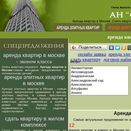
Аренда квартир в Москве. Снять кварт
аренда кв
Поделиться…
онлайн заявка
аренда эли
аренда квартир в москве
сдать квартиру
договор найм
- эконом класса
Метро:
Снять квартиру недорого.
Аренда квартир в
Москве
-самые выгодные предложения по
оптимальным ценам!
аренда элитных квартир
в москве
Аренда элитных квартир в Москве - самые
лучшие предложения сдаваемых в аренду
элитных квартир, в самых престижных
районах города Москва. Аренда квартир в
известных жилых комплексах и клубных
домах Москвы. Аренда элитной
недвижимости - быстро, надежно,
гарантировано!
Аренда
сдать квартиру в жилом
Самые актуальные предложения по аре
комплексе
12
Аренда квартир и комнат в Москве по
Сдать квартиру в жилом комплексе на