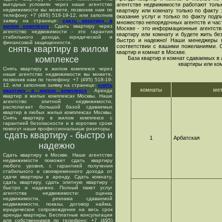
выгодных условиях через наше агентство
агентстве недвижимости работают толь
недвижимости вы можете, позвонив нам по
квартиру или комнату только по факту 
телефону: +7 (495) 518-19-12, или заполнив
оказание услуг и только по факту подп
заявку на странице:
сдать квартиру в
множество непорядочных агентств и час
жилом комплексе
. Сдать квартиру через
Москве - это информационные агентств
агентство недвижимости - это гарантия
квартиру или комнату и будете жить бе
стабильного дохода, юридической и
быстро и надежно! Наши менеджеры в
финансовой защищенности.
соответствии с вашими пожеланиями. 
снять квартиру в жилом
квартир и комнат в Москве.
комплексе
База квартир и комнат сдаваемых в
квартиры или ко
Снять квартиру в жилом комплексе через
наше агентство недвижимости вы можете,
позвонив нам по телефону: +7 (495) 518-19-
12, или заполнив заявку на странице:
снять
комнаты
ме
квартиру в жилом комплексе
. Аренда
квартир в жилых комплексах Москвы. Наше
агентство элитной недвижимости,
располагает большой базой сдаваемых
квартир в любых жилых комплексах Москвы.
Снять квартиру в жилом комплексе с
гарантией безопасности и в короткие сроки
помогут наши профессиональные риэлторы.
сдать квартиру - быстро и
1
Арбатская
надежно
Сдать квартиру в Москве. Наше агентство
недвижимости поможет сдать квартиру
любого уровня, с гарантией получения
стабильного и своевременного дохода от
сдачи квартиры в аренду. Сдать комнату,
сдать квартиру, сдать элитную квартиру -
быстро и надежно. Полный пакет услуг
агентства недвижимости: оценка
недвижимости, реклама сдаваемой
недвижимости, показы, договор найма,
юридическое сопровождение на весь срок
аренды квартиры. Бесплатные консультации
для собственников по телефону: +7 (495)