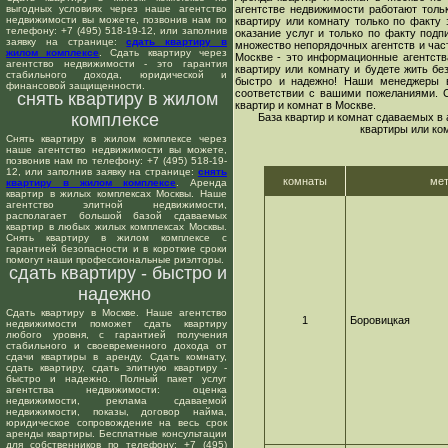
выгодных условиях через наше агентство
агентстве недвижимости работают толь
недвижимости вы можете, позвонив нам по
квартиру или комнату только по факту 
телефону: +7 (495) 518-19-12, или заполнив
оказание услуг и только по факту подп
заявку на странице:
сдать квартиру в
множество непорядочных агентств и час
жилом комплексе
. Сдать квартиру через
Москве - это информационные агентств
агентство недвижимости - это гарантия
квартиру или комнату и будете жить бе
стабильного дохода, юридической и
быстро и надежно! Наши менеджеры в
финансовой защищенности.
соответствии с вашими пожеланиями. 
снять квартиру в жилом
квартир и комнат в Москве.
комплексе
База квартир и комнат сдаваемых в
квартиры или ко
Снять квартиру в жилом комплексе через
наше агентство недвижимости вы можете,
позвонив нам по телефону: +7 (495) 518-19-
12, или заполнив заявку на странице:
снять
комнаты
ме
квартиру в жилом комплексе
. Аренда
квартир в жилых комплексах Москвы. Наше
агентство элитной недвижимости,
располагает большой базой сдаваемых
квартир в любых жилых комплексах Москвы.
Снять квартиру в жилом комплексе с
гарантией безопасности и в короткие сроки
помогут наши профессиональные риэлторы.
сдать квартиру - быстро и
надежно
Сдать квартиру в Москве. Наше агентство
1
Боровицкая
недвижимости поможет сдать квартиру
любого уровня, с гарантией получения
стабильного и своевременного дохода от
сдачи квартиры в аренду. Сдать комнату,
сдать квартиру, сдать элитную квартиру -
быстро и надежно. Полный пакет услуг
агентства недвижимости: оценка
недвижимости, реклама сдаваемой
недвижимости, показы, договор найма,
юридическое сопровождение на весь срок
аренды квартиры. Бесплатные консультации
для собственников по телефону: +7 (495)