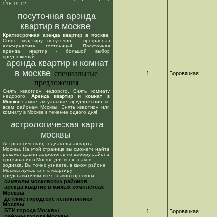
518-19-12.
посуточная аренда
квартир в москве
Краткосрочная аренда квартир в москве
.
Снять квартиру посуточно - прекрасная
альтернатива гостиницы! Посуточная
аренда квартир - большой выбор
предложений.
аренда квартир и комнат
в москве
специальные
1
Боровицкая
предложения
Снять квартиру недорого. Снять комнату
недорого.
Аренда квартир и комнат в
Москве
-самые актуальные предложения по
всем районам Москвы! Снять квартиру или
комнату в Москве в течение одного дня!
астрологическая карта
москвы
Астрологическая, зодиакальная карта
Москвы. На этой странице вы сможете найти
рекомендации астрологов по выбору района
проживания в Москве для всех знаков
зодиака. Вы точно узнаете, в каком районе
Москвы лучше снять квартиру
представителям всех знаков гороскопа.
cимволы московских районов
аренда квартир в жилых комплексах
Москвы
детские городские поликлиники
Москвы
БТИ города Москвы
1
Боровицкая
районы города Москвы