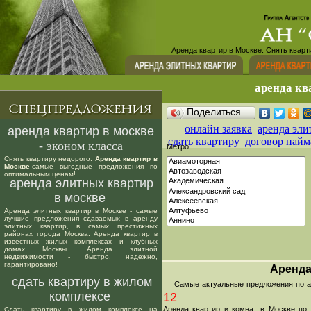
Аренда квартир в Москве. Снять кварт
аренда кв
Поделиться…
онлайн заявка
аренда эли
аренда квартир в москве
сдать квартиру
договор найм
- эконом класса
Метро:
Снять квартиру недорого.
Аренда квартир в
Москве
-самые выгодные предложения по
оптимальным ценам!
аренда элитных квартир
в москве
Аренда элитных квартир в Москве - самые
лучшие предложения сдаваемых в аренду
элитных квартир, в самых престижных
районах города Москва. Аренда квартир в
известных жилых комплексах и клубных
домах Москвы. Аренда элитной
недвижимости - быстро, надежно,
гарантировано!
Аренда
сдать квартиру в жилом
Самые актуальные предложения по аре
комплексе
12
Аренда квартир и комнат в Москве по
Сдать квартиру в жилом комплексе на