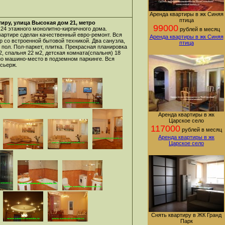
Аренда квартиры в жк Синяя
птица
иру, улица Высокая дом 21, метро
99000
 24 этажного монолитно-кирпичного дома.
рублей в месяц
вартире сделан качественный евро-ремонт. Вся
Аренда квартиры в жк Синяя
р со встроенной бытовой техникой. Два санузла,
птица
пол. Пол-паркет, плитка. Прекрасная планировка
, спальня 22 м2, детская комната(спальня) 18
дно машино-место в подземном паркинге. Вся
нсьерж.
Аренда квартиры в жк
Царское село
117000
рублей в месяц
Аренда квартиры в жк
Царское село
Снять квартиру в ЖК Гранд
Парк