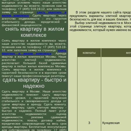
выгодных условиях через наше агентство
недвижимости вы можете, позвонив нам по
телефону: +7 (495) 518-19-12, или заполнив
заявку на странице:
сдать квартиру в
В этом разделе нашего сайта предста
жилом комплексе
. Сдать квартиру через
предложить варианты элитной кварти
агентство недвижимости - это гарантия
безопасность для вас и ваших близких.
стабильного дохода, юридической и
Выбор элитной недвижимости в Москве 
финансовой защищенности.
этой странице элитную квартиру, кот
снять квартиру в жилом
недвижимости, который нужен именно ва
комплексе
Снять квартиру в жилом комплексе через
наше агентство недвижимости вы можете,
позвонив нам по телефону: +7 (495) 518-19-
12, или заполнив заявку на странице:
снять
комнаты
ме
квартиру в жилом комплексе
. Аренда
квартир в жилых комплексах Москвы. Наше
агентство элитной недвижимости,
располагает большой базой сдаваемых
квартир в любых жилых комплексах Москвы.
Снять квартиру в жилом комплексе с
гарантией безопасности и в короткие сроки
помогут наши профессиональные риэлторы.
сдать квартиру - быстро и
надежно
Сдать квартиру в Москве. Наше агентство
недвижимости поможет сдать квартиру
любого уровня, с гарантией получения
стабильного и своевременного дохода от
сдачи квартиры в аренду. Сдать комнату,
сдать квартиру, сдать элитную квартиру -
быстро и надежно. Полный пакет услуг
агентства недвижимости: оценка
недвижимости, реклама сдаваемой
недвижимости, показы, договор найма,
3
Кунцевская
юридическое сопровождение на весь срок
аренды квартиры. Бесплатные консультации
для собственников по телефону: +7 (495)