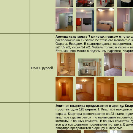
Аренда квартиры в 7 минутах пешком от станц
расположена на 12 этаже 22 этажного монолитно-
Охрана. Евродом. В квартире сделан евроремонт.
м2, 35 м2, кухня 34 м2. Мебель только в кухне и 
Есть машино-место в подземном паркинге. Кварти
135000 рублей
Элитная квартира предлагается в аренду. Кв
проспект дом 128 корпус 1
. Квартира находится
охрана. Квартира распологается на 23 этаже, в д
квартире сделан ремонт по наивысшим европейски
комнаты, 2 ванных комнаты. В ванных комнатах-д
все для комфортного проживания и отдыха. В дом
Квартира предлагается в аренду с мебелью.