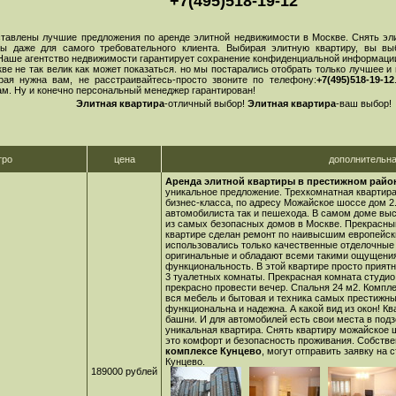
+7(495)518-19-12
влены лучшие предложения по аренде элитной недвижимости в Москве. Снять эли
ры даже для самого требовательного клиента. Выбирая элитную квартиру, вы в
 Наше агентство недвижимости гарантирует сохранение конфиденциальной информации
не так велик как может показаться. но мы постарались отобрать только лучшее и
орая нужна вам, не расстраивайтесь-просто звоните по телефону:
+7(495)518-19-12
м. Ну и конечно персональный менеджер гарантирован!
Элитная квартира
-отличный выбор!
Элитная квартира
-ваш выбор!
тро
цена
дополнительн
Аренда элитной квартиры в престижном райо
уникальное предложение. Трехкомнатная квартир
бизнес-класса, по адресу Можайское шоссе дом 2
автомобилиста так и пешехода. В самом доме вы
из самых безопасных домов в Москве. Прекрасный
квартире сделан ремонт по наивысшим европейск
использовались только качественные отделочные 
оригинальные и обладают всеми такими ощущениям
функциональность. В этой квартире просто приятн
3 туалетных комнаты. Прекрасная комната студио 
прекрасно провести вечер. Спальня 24 м2. Компл
вся мебель и бытовая и техника самых престижны
функциональна и надежна. А какой вид из окон! Кв
башни. И для автомобилей есть свои места в подз
уникальная квартира.
Снять квартиру можайское 
это комфорт и безопасность проживания. Собст
комплексе Кунцево
, могут отправить заявку на 
Кунцево
.
189000 рублей