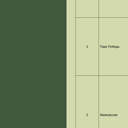
2
Парк Победы
3
Маяковская