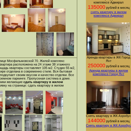
комплексе Адмирал
135000
рублей в месяц
снять квартиру в жилом
комплексе Адмирал
Аренда квартиры в ЖК Город
улице Мосфильмовской 70. Жилой комплекс
Яхт
Квартира расположена на 24 этаже 38 этажного
250000
рублей в месяц
щадь квартиры составляет 105 м2. Студио 55 м2,
Аренда квартиры в жилом
тире отделана в современно стиле. Вся бытовая
комплексе Город Яхт
подкупает своим вкусом и качество отделки. Все
земном паркинге. Пропускная система в доме.
нники желающие
сдать квартиру в жилом
аявку на странице:
сдать квартиру в жилом
Снять квартиру в ЖК Аэробус
144000
рублей в месяц
Снять квартиру в ЖК Аэробус