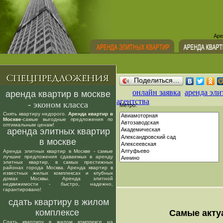
Аре
Поделиться…
онлайн заявка
аренда эли
аренда квартир в москве
агентства
- эконом класса
Метро:
Снять квартиру недорого.
Аренда квартир в
Москве
-самые выгодные предложения по
оптимальным ценам!
аренда элитных квартир
в москве
Аренда элитных квартир в Москве - самые
лучшие предложения сдаваемых в аренду
элитных квартир, в самых престижных
районах города Москва. Аренда квартир в
известных жилых комплексах и клубных
домах Москвы. Аренда элитной
недвижимости - быстро, надежно,
гарантировано!
сдать квартиру в жилом
комплексе
Самые акту
Сдать квартиру в жилом комплексе на