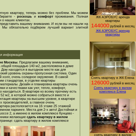
тную квартиру, теперь можно без проблем. Мы можем
ыбираете -
роскошь
и
комфорт
проживания. Полная
ЖК АЭРОБУС аренда
 о наших клиентах.
квартиры
 представить вашему вниманию. И если вы не нашли на
144000
рублей в месяц
. Мы обязательно подберем лучший вариант элитной
ЖК АЭРОБУС аренда
квартиры
ая информация
не Москвы
. Предлагаем вашему вниманию,
а общей площадью 140 м2, расположена в доме
. Дом находится в выгодном месте как для
сокий уровень охраны-пропускная система. Один
 холл, очень солидное окружение. В самой
Снять квартиру в ЖК Елена
им стандартам, в отделке квартиры
126000
рублей в месяц
материалы. Дизайн и планировка квартиры очень
и и качествами как уют, тепло, комфорт,
Снять квартиру в жилом
о находиться. В квартире ко всему прочему есть
комплексе Елена
52 м2, в которой можно собраться вместе и
ектация квартиры на высшем уровне, в квартире
х производителей, а главное очень
артира распологается на 16 этаже 25 этажной
емном паркинге. Места для 2-х авто! Достойная и
шоссе 2
, а именно в жилом комплексе Кунцево -
венники желающие
сдать квартиру в жилом
странице:
сдать квартиру в жилом комплексе
снять квартиру в жилом