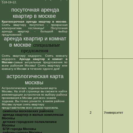
518-19-12.
посуточная аренда
квартир в москве
Краткосрочная аренда квартир в москве
.
Снять квартиру посуточно - прекрасная
альтернатива гостиницы! Посуточная
аренда квартир - большой выбор
предложений.
аренда квартир и комнат
в москве
специальные
предложения
Снять квартиру недорого. Снять комнату
недорого.
Аренда квартир и комнат в
Москве
-самые актуальные предложения по
всем районам Москвы! Снять квартиру или
комнату в Москве в течение одного дня!
астрологическая карта
москвы
Астрологическая, зодиакальная карта
Москвы. На этой странице вы сможете найти
рекомендации астрологов по выбору района
проживания в Москве для всех знаков
зодиака. Вы точно узнаете, в каком районе
Москвы лучше снять квартиру
представителям всех знаков гороскопа.
cимволы московских районов
2
Университет
аренда квартир в жилых комплексах
Москвы
детские городские поликлиники
Москвы
БТИ города Москвы
районы города Москвы