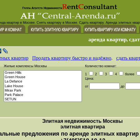
нда квартир в Москве. Снять квартиру в Москве. Сдать квартиру. Аренда элитных квар
аренда квартир, сдат
тных квартир
Продать квартиру быстро и надёжно
.
сдать квар
Жилые комплексы Москвы
Количество комнат:
1
2
3
4
более
Цена:
от
до
Элитная недвижимость Москвы
элитная квартира
альные предложения по аренде элитных квартир 