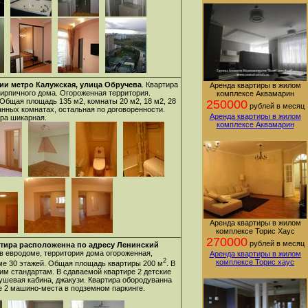
ии метро Калужская, улица Обручева
. Квартира
Аренда квартиры в жилом
кирпичного дома. Огороженная территория.
комплексе Аквамарин
 Общая площадь 135 м2, комнаты 20 м2, 18 м2, 28
250000
рублей в месяц
ванных комнатах, остальная по договоренности.
Аренда квартиры в жилом
ра шикарная.
комплексе Аквамарин
Аренда квартиры в жилом
комплексе Торис Хаус
270000
рублей в месяц
артира расположенна по адресу Ленинский
 в евродоме, территория дома огороженная,
Аренда квартиры в жилом
2
комплексе Торис хаус
оме 30 этажей. Общая площадь квартиры 200 м
. В
м стандартам. В сдаваемой квартире 2 детские
ушевая кабина, джакузи. Квартира обородуванна
е 2 машино-места в подземном паркинге.