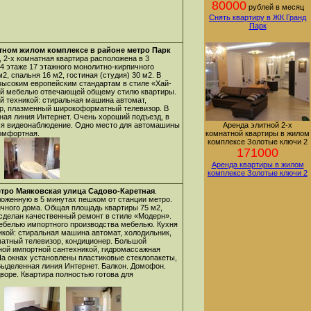
80000
рублей в месяц
Снять квартиру в ЖК Гранд
Парк
тном жилом комплексе в районе метро Парк
, 2-х комнатная квартира расположена в 3
4 этаже 17 этажного монолитно-кирпичного
, спальня 16 м2, гостиная (студия) 30 м2. В
высоким европейским стандартам в стиле «Хай-
ой мебелью отвечающей общему стилю квартиры.
й техникой: стиральная машина автомат,
р, плазменный широкоформатный телевизор. В
ная линия Интернет. Очень хороший подъезд, в
тся видеонаблюдение. Одно место для автомашины
Аренда элитной 2-х
комфортная.
комнатной квартиры в жилом
комплексе Золотые ключи 2
171000
Аренда квартиры в жилом
комплексе Золотые ключи 2
тро Маяковская улица Садово-Каретная
.
ложенную в 5 минутах пешком от станции метро.
пичного дома. Общая площадь квартиры 75 м2,
е сделан качественный ремонт в стиле «Модерн».
мебелью импортного производства мебелью. Кухня
кой: стиральная машина автомат, холодильник,
тный телевизор, кондиционер. Большой
ой импортной сантехникой, гидромассажная
На окнах установлены пластиковые стеклопакеты,
Выделенная линия Интернет. Балкон. Домофон.
воре. Квартира полностью готова для