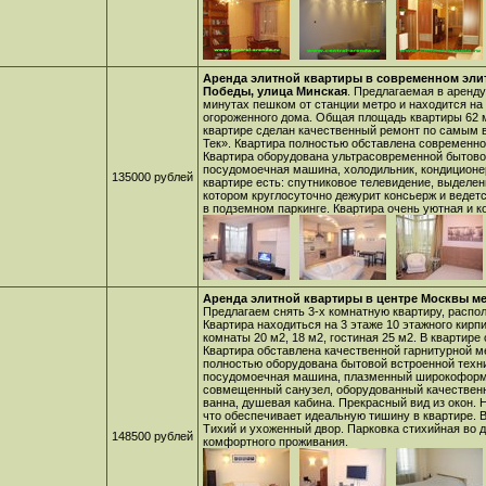
Аренда элитной квартиры в современном эли
Победы, улица Минская
. Предлагаемая в аренду
минутах пешком от станции метро и находится на 
огороженного дома. Общая площадь квартиры 62 м2
квартире сделан качественный ремонт по самым 
Тек». Квартира полностью обставлена современн
Квартира оборудована ультрасовременной бытово
посудомоечная машина, холодильник, кондиционе
135000 рублей
квартире есть: спутниковое телевидение, выделен
котором круглосуточно дежурит консьерж и веде
в подземном паркинге. Квартира очень уютная и 
Аренда элитной квартиры в центре Москвы ме
Предлагаем снять 3-х комнатную квартиру, распо
Квартира находиться на 3 этаже 10 этажного кир
комнаты 20 м2, 18 м2, гостиная 25 м2. В квартир
Квартира обставлена качественной гарнитурной 
полностью оборудована бытовой встроенной техни
посудомоечная машина, плазменный широкоформа
совмещенный санузел, оборудованный качественн
ванна, душевая кабина. Прекрасный вид из окон. 
что обеспечивает идеальную тишину в квартире. 
Тихий и ухоженный двор. Парковка стихийная во д
148500 рублей
комфортного проживания.