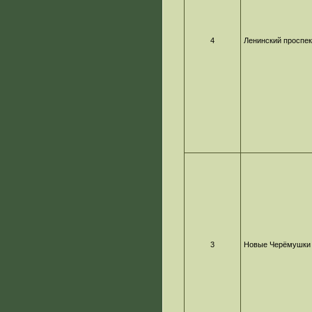
4
Ленинский проспек
3
Новые Черёмушки