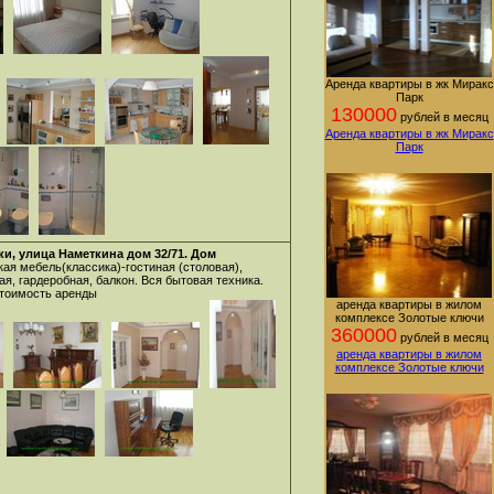
Аренда квартиры в жк Миракс
Парк
130000
рублей в месяц
Аренда квартиры в жк Миракс
Парк
и, улица Наметкина дом 32/71. Дом
ая мебель(классика)-гостиная (столовая),
ая, гардеробная, балкон. Вся бытовая техника.
стоимость аренды
аренда квартиры в жилом
комплексе Золотые ключи
360000
рублей в месяц
аренда квартиры в жилом
комплексе Золотые ключи