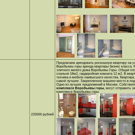
Предлагаем арендовать роскошную квартиру на 
Воробьевы горы аренда квартиры бизнес класса. 
элитного жилого дома Воробьевы Горы. Общая пло
спальня 18м2, гардеробная комната 12 м2. В квар
техника и мебель наивысшего качества. Квартира 
самоё лучшее. Закрепленное машино-место в под
Одно из лучших предложений в Москве. Собстве
комплексе Воробьевы горы
, могут отправить з
комплексе Воробьевы горы
.
225000 рублей