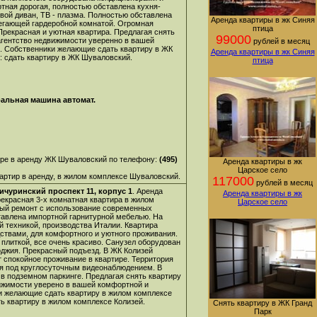
тная дорогая, полностью обставлена кухня-
вой диван, ТВ - плазма. Полностью обставлена
Аренда квартиры в жк Синяя
легающей гардеробной комнатой. Огромная
птица
рекрасная и уютная квартира. Предлагая
снять
99000
агентство недвижимости уверенно в вашей
рублей в месяц
е. Собственники желающие сдать квартиру в ЖК
Аренда квартиры в жк Синяя
е:
сдать квартиру в ЖК Шуваловский
.
птица
ральная машина автомат.
ре в аренду ЖК Шуваловский по телефону:
(495)
Аренда квартиры в жк
Царское село
артир в аренду, в жилом комплексе Шуваловский.
117000
рублей в месяц
чуринский проспект 11, корпус 1
. Аренда
Аренда квартиры в жк
рекрасная 3-х комнатная квартира в жилом
Царское село
ный ремонт с использование современных
тавлена импортной гарнитурной мебелью. На
й техникой, производства Италии. Квартира
ствами, для комфортного и уютного проживания.
плиткой, все очень красиво. Санузел оборудован
оджия. Прекрасный подъезд. В ЖК Колизей
т спокойное проживание в квартире. Территория
ся под круглосуточным видеонаблюдением. В
в подземном паркинге. Предлагая
снять квартиру
вижимости уверено в вашей комфортной и
и желающие сдать квартиру в жилом комплексе
ть квартиру в жилом комплексе Колизей
.
Снять квартиру в ЖК Гранд
Парк