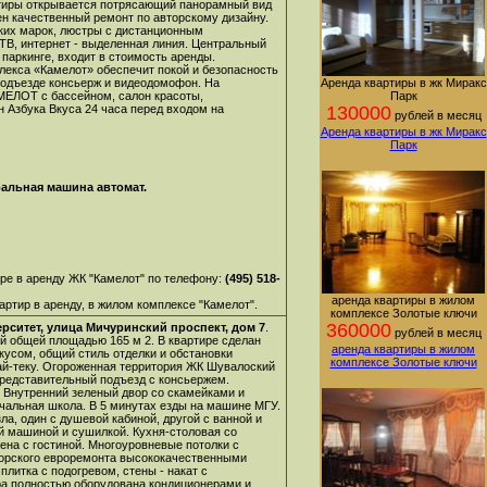
тиры открывается потрясающий панорамный вид
ен качественный ремонт по авторскому дизайну.
ких марок, люстры с дистанционным
 ТВ, интернет - выделенная линия. Центральный
паркинге, входит в стоимость аренды.
лекса «Камелот» обеспечит покой и безопасность
 подъезде консьерж и видеодомофон. На
Аренда квартиры в жк Миракс
МЕЛОТ с бассейном, салон красоты,
Парк
н Азбука Вкуса 24 часа перед входом на
130000
рублей в месяц
Аренда квартиры в жк Миракс
Парк
ральная машина автомат.
ре в аренду ЖК "Камелот" по телефону:
(495) 518-
аренда квартиры в жилом
ртир в аренду, в жилом комплексе "Камелот".
комплексе Золотые ключи
360000
рситет, улица Мичуринский проспект, дом 7
.
рублей в месяц
й общей площадью 165 м 2. В квартире сделан
аренда квартиры в жилом
кусом, общий стиль отделки и обстановки
комплексе Золотые ключи
ай-теку. Огороженная территория ЖК Шувалоский
редставительный подъезд с консьержем.
 Внутренний зеленый двор со скамейками и
ачальная школа. В 5 минутах езды на машине МГУ.
ла, один с душевой кабиной, другой с ванной и
й машиной и сушилкой. Кухня-столовая со
на с гостиной. Многоуровневые потолки с
вторского евроремонта высококачественными
плитка с подогревом, стены - накат с
ра полностью оборудована кондиционерами и