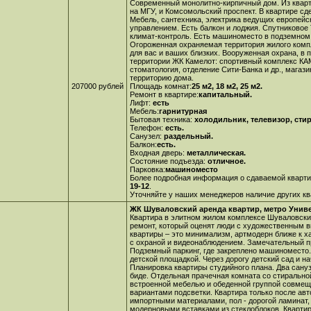
Современный монолитно-кирпичный дом. Из квар
на МГУ, и Комсомольский проспект. В квартире сд
Мебель, сантехника, электрика ведущих европейс
управлением. Есть балкон и лоджия. Спутниковое
климат-контроль. Есть машиноместо в подземном 
Огороженная охраняемая территория жилого комп
для вас и ваших близких. Вооруженная охрана, в
территории ЖК Камелот: спортивный комплекс КА
стоматология, отделение Сити-Банка и др., магази
территорию дома.
207000 рублей
Площадь комнат:
25 м2, 18 м2, 25 м2.
Ремонт в квартире:
капитальный.
Лифт:
есть
Мебель:
гарнитурная
Бытовая техника:
холодильник, телевизор, сти
Телефон:
есть.
Санузел:
раздельный.
Балкон:
есть.
Входная дверь:
металлическая.
Состояние подъезда:
отличное.
Парковка:
машиноместо
Более подробная информация о сдаваемой кварти
19-12
.
Уточняйте у наших менеджеров наличие других ква
ЖК Шуваловский аренда квартир, метро Униве
Квартира в элитном жилом комплексе Шуваловски
ремонт, который оценят люди с художественным в
квартиры – это минимализм, артмодерн ближе к х
с охраной и видеонаблюдением. Замечательный п
Подземный паркинг, где закреплено машиноместо.
детской площадкой. Через дорогу детский сад и н
Планировка квартиры студийного плана. Два сануз
биде. Отдельная прачечная комната со стирально
встроенной мебелью и обеденной группой совмеще
вариантами подсветки. Квартира только после а
импортными материалами, пол - дорогой ламинат, 
модерновыми вставками из стеклоблоков. Кварти