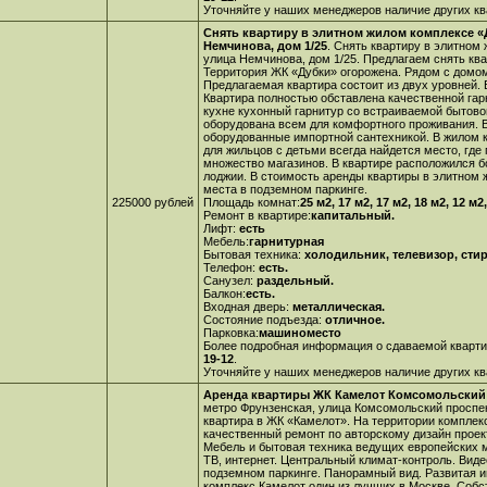
Уточняйте у наших менеджеров наличие других ква
Снять квартиру в элитном жилом комплексе «
Немчинова, дом 1/25
. Снять квартиру в элитном
улица Немчинова, дом 1/25. Предлагаем снять кв
Территория ЖК «Дубки» огорожена. Рядом с домом
Предлагаемая квартира состоит из двух уровней. 
Квартира полностью обставлена качественной гар
кухне кухонный гарнитур со встраиваемой бытовой
оборудована всем для комфортного проживания. В
оборудованные импортной сантехникой. В жилом 
для жильцов с детьми всегда найдется место, где
множество магазинов. В квартире расположился б
лоджии. В стоимость аренды квартиры в элитном 
места в подземном паркинге.
225000 рублей
Площадь комнат:
25 м2, 17 м2, 17 м2, 18 м2, 12 м2,
Ремонт в квартире:
капитальный.
Лифт:
есть
Мебель:
гарнитурная
Бытовая техника:
холодильник, телевизор, сти
Телефон:
есть.
Санузел:
раздельный.
Балкон:
есть.
Входная дверь:
металлическая.
Состояние подъезда:
отличное.
Парковка:
машиноместо
Более подробная информация о сдаваемой кварти
19-12
.
Уточняйте у наших менеджеров наличие других ква
Аренда квартиры ЖК Камелот Комсомольский 
метро Фрунзенская, улица Комсомольский проспек
квартира в ЖК «Камелот». На территории комплек
качественный ремонт по авторскому дизайн проек
Мебель и бытовая техника ведущих европейских м
ТВ, интернет. Центральный климат-контроль. Вид
подземном паркинге. Панорамный вид. Развитая 
комплекс Камелот
один из лучших в Москве. Собс