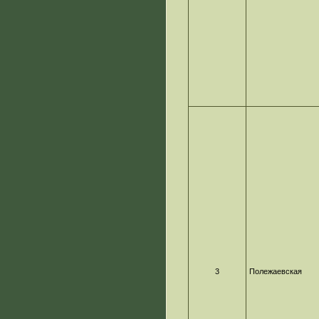
3
Полежаевская