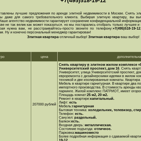
+7(495)518-19-12
влены лучшие предложения по аренде элитной недвижимости в Москве. Снять эли
ры даже для самого требовательного клиента. Выбирая элитную квартиру, вы в
 Наше агентство недвижимости гарантирует сохранение конфиденциальной информации
не так велик как может показаться. но мы постарались отобрать только лучшее и
орая нужна вам, не расстраивайтесь-просто звоните по телефону:
+7(495)518-19-12
м. Ну и конечно персональный менеджер гарантирован!
Элитная квартира
-отличный выбор!
Элитная квартира
-ваш выбор!
тро
цена
дополнительн
Снять квартиру в элитном жилом комплексе «П
Университетский проспект, дом 16
. Снять квар
Университет, улица Университетский проспект, до
евроремонта с дизайнерскими идеями в жилом ком
техникой и две изолированные комнаты. Квартира
Мебель в квартире гарнитурная. В квартире два п
импортного производства. В стоимость аренды к
паркинге. Жилой комплекс ПАТРИОТ, имеет огоро
Площадь комнат:
25 м2, 20 м2.
Ремонт в квартире:
капитальный.
Лифт:
есть
207000 рублей
Мебель:
гарнитурная
Бытовая техника:
холодильник, телевизор, сти
Телефон:
есть.
Санузел:
раздельный.
Балкон:
есть.
Входная дверь:
металлическая.
Состояние подъезда:
отличное.
Парковка:
машиноместо
Более подробная информация о сдаваемой кварти
19-12
.