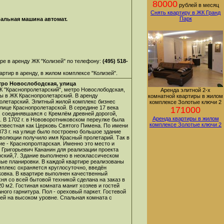
80000
рублей в месяц
Снять квартиру в ЖК Гранд
Парк
ральная машина автомат.
ре в аренду ЖК "Колизей" по телефону:
(495) 518-
ртир в аренду, в жилом комплексе "Колизей".
тро Новослободская, улица
К "Краснопролетарский", метро Новослободская,
Аренда элитной 2-х
ры в ЖК Краснопролетарский. В аренду
комнатной квартиры в жилом
олетарский. Элитный жилой комплекс бизнес
комплексе Золотые ключи 2
лице Краснопролетарской. В середине 17 века
171000
, соединявшаяся с Кремлём древней дорогой,
Аренда квартиры в жилом
В 1702 г. в Нововоротниковском переулке была
комплексе Золотые ключи 2
известная как Церковь Святого Пимена. По имени
73 г. на улице было построено большое здание
волюции получило имя Красный пролетарий. Так в
ие - Краснопролтарская. Именно это место и
Григорьевич Кананин для реализации проекта
рский,7. Здание выполнено в неоклассическом
ные планировки. В каждой квартире реализованы
плекс охраняется круглосуточно, введён
ковка. В квартире выполнен качественный
ня со всей бытовой техникой сделана на заказ в
0 м2. Гостиная комната манит хозяев и гостей
ого гарнитура. Пол - ореховый паркет. Гостевой
тей на высоком уровне. Спальная комната с