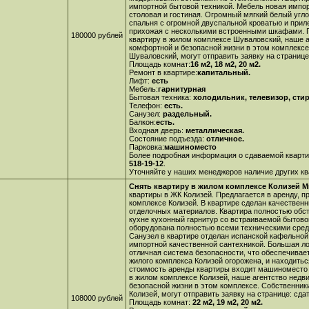
импортной бытовой техникой. Мебель новая импор
столовая и гостиная. Огромный мягкий белый угло
спальня с огромной двуспальной кроватью и при
прихожая с несколькими встроенными шкафами. П
180000 рублей
квартиру в жилом комплексе Шуваловский
, наше 
комфортной и безопасной жизни в этом комплекс
Шуваловский, могут отправить заявку на страниц
Площадь комнат:
16 м2, 18 м2, 20 м2.
Ремонт в квартире:
капитальный.
Лифт:
есть
Мебель:
гарнитурная
Бытовая техника:
холодильник, телевизор, сти
Телефон:
есть.
Санузел:
раздельный.
Балкон:
есть.
Входная дверь:
металлическая.
Состояние подъезда:
отличное.
Парковка:
машиноместо
Более подробная информация о сдаваемой кварти
518-19-12
.
Уточняйте у наших менеджеров наличие других кв
Снять квартиру в жилом комплексе Колизей Ми
квартиры в ЖК Колизей. Предлагается в аренду, п
комплексе Колизей. В квартире сделан качествен
отделочных материалов. Квартира полностью обс
кухне кухонный гарнитур со встраиваемой бытово
оборудована полностью всеми техническими сред
Санузел в квартире отделан испанской кафельной 
импортной качественной сантехникой. Большая л
отличная система безопасности, что обеспечивае
жилого комплекса Колизей огорожена, и находить
стоимость аренды квартиры входит машиноместо 
в жилом комплексе Колизей
, наше агентство нед
безопасной жизни в этом комплексе. Собственник
Колизей, могут отправить заявку на странице:
сда
108000 рублей
Площадь комнат:
22 м2, 19 м2, 20 м2.