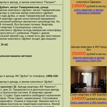
комплексе Адмирал
ртир в аренду, в жилом комплексе "Патриот".
135000
рублей в месяц
Дубки», метро Тимирязевская, улица
снять квартиру в жилом
 жилом комплексе «Дубки», метро Тимирязевская,
комплексе Адмирал
артиру в элитном жилом комплексе «Дубки».
 парк Дубки, а также Тимирязевский лесопарк.
В квартире сделан качественный евроремонт.
нитурной мебелью импортного производства. На
 техникой. Вся бытовая техника. Квартира
 квартире 3 полноценных санузла,
комплексе «Дубки» всегда прекрасная атмосфера,
 прогуляться с ребенком. Рядом с домом
ольшой зимний сад, а также есть две просторные
жилом комплексе «Дубки» входит два машино-
 16 м2.
Аренда квартиры в ЖК Город
Яхт
250000
рублей в месяц
ральная машина автомат.
Аренда квартиры в жилом
комплексе Город Яхт
ре в аренду ЖК "Дубки" по телефону:
(495) 518-
ртир в аренду, в жилом комплексе "Дубки".
проспект 32
. Аренда квартиры ЖК "Камелот",
т, дом 32. Предлагается в долгосрочную аренду
са пропускная система. В квартире сделан
Снять квартиру в ЖК Аэробус
ту. Студио. Одна комната свободного назначения.
144000
арок. Полы паркет, керамогранит. Спутниковое
рублей в месяц
еодомофон. Охрана в подъезде. Машино-место в
Снять квартиру в ЖК Аэробус
инфраструктура на территории комплекса.
Жилой
твенники желающие сдать квартиру в жилом