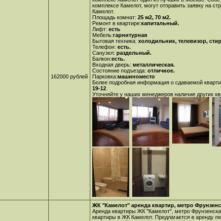
комплексе Камелот, могут отправить заявку на ст
Камелот
.
Площадь комнат:
25 м2, 70 м2.
Ремонт в квартире:
капитальный.
Лифт:
есть
Мебель:
гарнитурная
Бытовая техника:
холодильник, телевизор, сти
Телефон:
есть.
Санузел:
раздельный.
Балкон:
есть.
Входная дверь:
металлическая.
Состояние подъезда:
отличное.
162000 рублей
Парковка:
машиноместо
Более подробная информация о сдаваемой кварти
19-12
.
Уточняйте у наших менеджеров наличие других ква
ЖК "Камелот" аренда квартир, метро Фрунзенс
Аренда квартиры ЖК "Камелот", метро Фрунзенска
квартиры в ЖК Камелот. Предлагается в аренду п