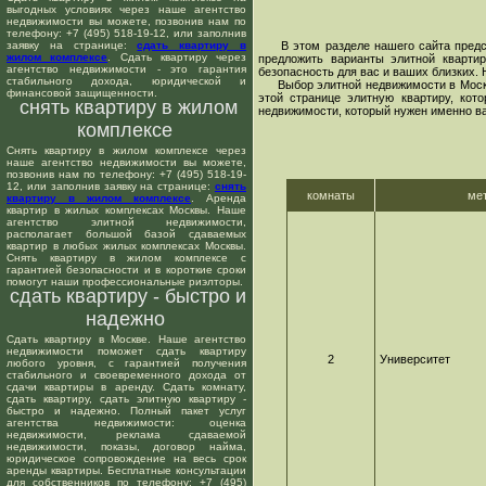
выгодных условиях через наше агентство
недвижимости вы можете, позвонив нам по
телефону: +7 (495) 518-19-12, или заполнив
заявку на странице:
сдать квартиру в
В этом разделе нашего сайта предста
жилом комплексе
. Сдать квартиру через
предложить варианты элитной кварти
агентство недвижимости - это гарантия
безопасность для вас и ваших близких.
стабильного дохода, юридической и
Выбор элитной недвижимости в Москве 
финансовой защищенности.
этой странице элитную квартиру, кот
снять квартиру в жилом
недвижимости, который нужен именно ва
комплексе
Снять квартиру в жилом комплексе через
наше агентство недвижимости вы можете,
позвонив нам по телефону: +7 (495) 518-19-
12, или заполнив заявку на странице:
снять
комнаты
ме
квартиру в жилом комплексе
. Аренда
квартир в жилых комплексах Москвы. Наше
агентство элитной недвижимости,
располагает большой базой сдаваемых
квартир в любых жилых комплексах Москвы.
Снять квартиру в жилом комплексе с
гарантией безопасности и в короткие сроки
помогут наши профессиональные риэлторы.
сдать квартиру - быстро и
надежно
Сдать квартиру в Москве. Наше агентство
недвижимости поможет сдать квартиру
2
Университет
любого уровня, с гарантией получения
стабильного и своевременного дохода от
сдачи квартиры в аренду. Сдать комнату,
сдать квартиру, сдать элитную квартиру -
быстро и надежно. Полный пакет услуг
агентства недвижимости: оценка
недвижимости, реклама сдаваемой
недвижимости, показы, договор найма,
юридическое сопровождение на весь срок
аренды квартиры. Бесплатные консультации
для собственников по телефону: +7 (495)