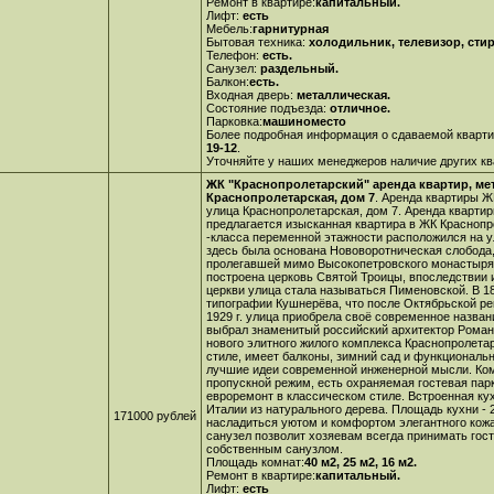
Ремонт в квартире:
капитальный.
Лифт:
есть
Мебель:
гарнитурная
Бытовая техника:
холодильник, телевизор, сти
Телефон:
есть.
Санузел:
раздельный.
Балкон:
есть.
Входная дверь:
металлическая.
Состояние подъезда:
отличное.
Парковка:
машиноместо
Более подробная информация о сдаваемой кварти
19-12
.
Уточняйте у наших менеджеров наличие других ква
ЖК "Краснопролетарский" аренда квартир, ме
Краснопролетарская, дом 7
. Аренда квартиры Ж
улица Краснопролетарская, дом 7. Аренда кварти
предлагается изысканная квартира в ЖК Краснопр
-класса переменной этажности расположился на у
здесь была основана Нововоротническая слобода
пролегавшей мимо Высокопетровского монастыря. 
построена церковь Святой Троицы, впоследствии 
церкви улица стала называться Пименовской. В 18
типографии Кушнерёва, что после Октябрьской ре
1929 г. улица приобрела своё современное назван
выбрал знаменитый российский архитектор Роман 
нового элитного жилого комплекса Краснопролета
стиле, имеет балконы, зимний сад и функциональ
лучшие идеи современной инженерной мысли. Ком
пропускной режим, есть охраняемая гостевая пар
евроремонт в классическом стиле. Встроенная кух
Италии из натурального дерева. Площадь кухни - 2
171000 рублей
насладиться уютом и комфортом элегантного кожан
санузел позволит хозяевам всегда принимать гос
собственным санузлом.
Площадь комнат:
40 м2, 25 м2, 16 м2.
Ремонт в квартире:
капитальный.
Лифт:
есть