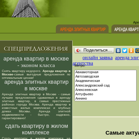
Аре
Поделиться…
онлайн заявка
аренда эли
аренда квартир в москве
агентства
- эконом класса
Метро:
Снять квартиру недорого.
Аренда квартир в
Москве
-самые выгодные предложения по
оптимальным ценам!
аренда элитных квартир
в москве
Аренда элитных квартир в Москве - самые
лучшие предложения сдаваемых в аренду
элитных квартир, в самых престижных
районах города Москва. Аренда квартир в
известных жилых комплексах и клубных
домах Москвы. Аренда элитной
недвижимости - быстро, надежно,
гарантировано!
сдать квартиру в жилом
комплексе
Самые акту
Сдать квартиру в жилом комплексе на