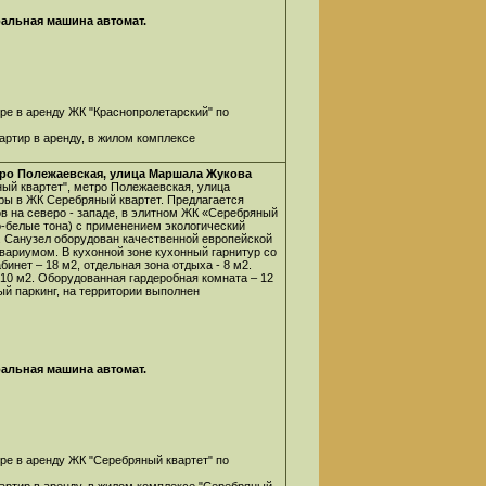
ральная машина автомат.
ре в аренду ЖК "Краснопролетарский" по
артир в аренду, в жилом комплексе
тро Полежаевская, улица Маршала Жукова
ый квартет", метро Полежаевская, улица
ры в ЖК Серебряный квартет. Предлагается
в на северо - западе, в элитном ЖК «Серебряный
но-белые тона) с применением экологический
. Санузел оборудован качественной европейской
квариумом. В кухонной зоне кухонный гарнитур со
бинет – 18 м2, отдельная зона отдыха - 8 м2.
 10 м2. Оборудованная гардеробная комната – 12
й паркинг, на территории выполнен
ральная машина автомат.
ре в аренду ЖК "Серебряный квартет" по