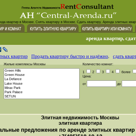
нда квартир в Москве. Снять квартиру в Москве. Сдать квартиру. Аренда элитных квар
аренда квартир, сдат
тных квартир
Продать квартиру быстро и надёжно
.
сдать квар
Жилые комплексы Москвы
Количество комнат:
1
2
3
4
более
Цена:
от
до
Элитная недвижимость Москвы
элитная квартира
альные предложения по аренде элитных квартир 