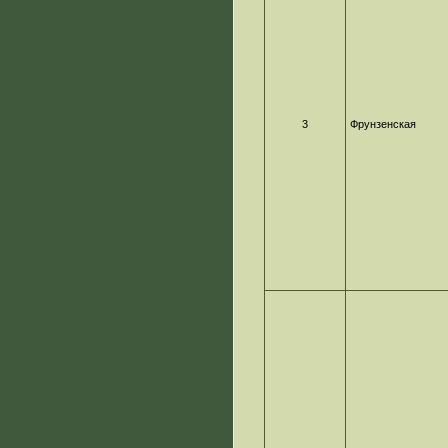
3
Фрунзенская