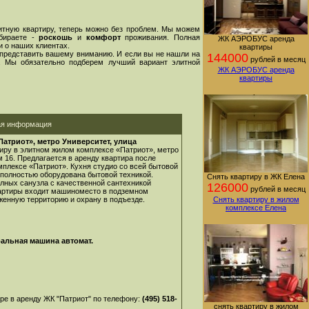
тную квартиру, теперь можно без проблем. Мы можем
ыбираете -
роскошь
и
комфорт
проживания. Полная
ЖК АЭРОБУС аренда
 о наших клиентах.
квартиры
 представить вашему вниманию. И если вы не нашли на
144000
рублей в месяц
. Мы обязательно подберем лучший вариант элитной
ЖК АЭРОБУС аренда
квартиры
ая информация
атриот», метро Университет, улица
тиру в элитном жилом комплексе «Патриот», метро
м 16. Предлагается в аренду квартира после
плексе «Патриот». Кухня студио со всей бытовой
 полностью оборудована бытовой техникой.
Снять квартиру в ЖК Елена
олных санузла с качественной сантехникой
126000
рублей в месяц
вартиры входит машиноместо в подземном
женную территорию и охрану в подъезде.
Снять квартиру в жилом
комплексе Елена
ральная машина автомат.
ре в аренду ЖК "Патриот" по телефону:
(495) 518-
снять квартиру в жилом