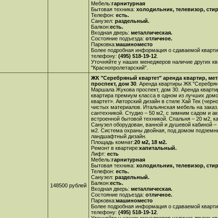
Мебель:
гарнитурная
Бытовая техника:
холодильник, телевизор, сти
Телефон:
есть.
Санузел:
раздельный.
Балкон:
есть.
Входная дверь:
металлическая.
Состояние подъезда:
отличное.
Парковка:
машиноместо
Более подробная информация о сдаваемой кварти
телефону:
(495) 518-19-12
.
Уточняйте у наших менеджеров наличие других кв
"Краснопролетарский".
ЖК "Серебряный квартет" аренда квартир, ме
проспект, дом 30
. Аренда квартиры ЖК "Серебрян
Маршала Жукова проспект, дом 30. Аренда кварти
квартира премиум класса в одном из лучших домо
квартет». Авторский дизайн в стиле Хай Тек (чер
чистых материалов. Итальянская мебель на заказ
сантехникой. Студио – 50 м2, с зимним садом и а
встроенной бытовой техникой. Спальня – 20 м2, ка
Санузел оборудован, ванной и душевой кабиной –
м2. Система охраны двойная, под домом подземны
ландшафтный дизайн.
Площадь комнат:
20 м2, 18 м2.
Ремонт в квартире:
капитальный.
Лифт:
есть
Мебель:
гарнитурная
Бытовая техника:
холодильник, телевизор, сти
Телефон:
есть.
Санузел:
раздельный.
Балкон:
есть.
148500 рублей
Входная дверь:
металлическая.
Состояние подъезда:
отличное.
Парковка:
машиноместо
Более подробная информация о сдаваемой кварти
телефону:
(495) 518-19-12
.