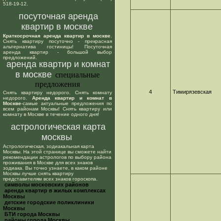
518-19-12.
посуточная аренда
квартир в москве
Краткосрочная аренда квартир в москве
.
Снять квартиру посуточно - прекрасная
альтернатива гостиницы! Посуточная
аренда квартир - большой выбор
предложений.
аренда квартир и комнат
в москве
специальные
предложения
4
Тимирязевская
Снять квартиру недорого. Снять комнату
недорого.
Аренда квартир и комнат в
Москве
-самые актуальные предложения по
всем районам Москвы! Снять квартиру или
комнату в Москве в течение одного дня!
астрологическая карта
москвы
Астрологическая, зодиакальная карта
Москвы. На этой странице вы сможете найти
рекомендации астрологов по выбору района
проживания в Москве для всех знаков
зодиака. Вы точно узнаете, в каком районе
Москвы лучше снять квартиру
представителям всех знаков гороскопа.
cимволы московских районов
аренда квартир в жилых комплексах
Москвы
детские городские поликлиники
Москвы
БТИ города Москвы
районы города Москвы