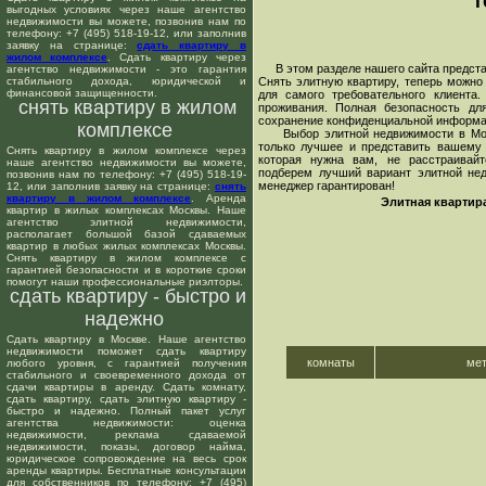
т
выгодных условиях через наше агентство
недвижимости вы можете, позвонив нам по
телефону: +7 (495) 518-19-12, или заполнив
заявку на странице:
сдать квартиру в
жилом комплексе
. Сдать квартиру через
В этом разделе нашего сайта предста
агентство недвижимости - это гарантия
стабильного дохода, юридической и
Снять элитную квартиру, теперь можн
финансовой защищенности.
для самого требовательного клиента
снять квартиру в жилом
проживания. Полная безопасность дл
сохранение конфиденциальной информац
комплексе
Выбор элитной недвижимости в Москв
только лучшее и представить вашему 
Снять квартиру в жилом комплексе через
которая нужна вам, не расстраивайт
наше агентство недвижимости вы можете,
подберем лучший вариант элитной не
позвонив нам по телефону: +7 (495) 518-19-
менеджер гарантирован!
12, или заполнив заявку на странице:
снять
квартиру в жилом комплексе
. Аренда
Элитная квартир
квартир в жилых комплексах Москвы. Наше
агентство элитной недвижимости,
располагает большой базой сдаваемых
квартир в любых жилых комплексах Москвы.
Снять квартиру в жилом комплексе с
гарантией безопасности и в короткие сроки
помогут наши профессиональные риэлторы.
сдать квартиру - быстро и
надежно
Сдать квартиру в Москве. Наше агентство
недвижимости поможет сдать квартиру
комнаты
ме
любого уровня, с гарантией получения
стабильного и своевременного дохода от
сдачи квартиры в аренду. Сдать комнату,
сдать квартиру, сдать элитную квартиру -
быстро и надежно. Полный пакет услуг
агентства недвижимости: оценка
недвижимости, реклама сдаваемой
недвижимости, показы, договор найма,
юридическое сопровождение на весь срок
аренды квартиры. Бесплатные консультации
для собственников по телефону: +7 (495)