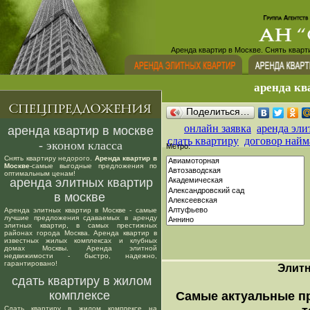
Аренда квартир в Москве. Снять кварт
аренда кв
Поделиться…
онлайн заявка
аренда эли
аренда квартир в москве
сдать квартиру
договор найм
- эконом класса
Метро:
Снять квартиру недорого.
Аренда квартир в
Москве
-самые выгодные предложения по
оптимальным ценам!
аренда элитных квартир
в москве
Аренда элитных квартир в Москве - самые
лучшие предложения сдаваемых в аренду
элитных квартир, в самых престижных
районах города Москва. Аренда квартир в
известных жилых комплексах и клубных
домах Москвы. Аренда элитной
недвижимости - быстро, надежно,
гарантировано!
Элит
сдать квартиру в жилом
комплексе
Самые актуальные п
Сдать квартиру в жилом комплексе на