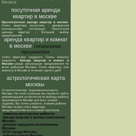
518-19-12.
посуточная аренда
квартир в москве
Краткосрочная аренда квартир в москве
.
Снять квартиру посуточно - прекрасная
альтернатива гостиницы! Посуточная
аренда квартир - большой выбор
предложений.
аренда квартир и комнат
в москве
специальные
предложения
Снять квартиру недорого. Снять комнату
недорого.
Аренда квартир и комнат в
Москве
-самые актуальные предложения по
всем районам Москвы! Снять квартиру или
комнату в Москве в течение одного дня!
астрологическая карта
москвы
Астрологическая, зодиакальная карта
Москвы. На этой странице вы сможете найти
рекомендации астрологов по выбору района
проживания в Москве для всех знаков
зодиака. Вы точно узнаете, в каком районе
Москвы лучше снять квартиру
представителям всех знаков гороскопа.
cимволы московских районов
аренда квартир в жилых комплексах
Москвы
детские городские поликлиники
Москвы
БТИ города Москвы
районы города Москвы