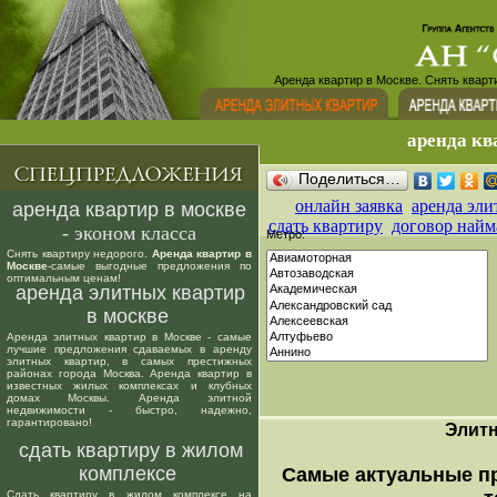
Аренда квартир в Москве. Снять кварт
аренда кв
Поделиться…
онлайн заявка
аренда эли
аренда квартир в москве
сдать квартиру
договор найм
- эконом класса
Метро:
Снять квартиру недорого.
Аренда квартир в
Москве
-самые выгодные предложения по
оптимальным ценам!
аренда элитных квартир
в москве
Аренда элитных квартир в Москве - самые
лучшие предложения сдаваемых в аренду
элитных квартир, в самых престижных
районах города Москва. Аренда квартир в
известных жилых комплексах и клубных
домах Москвы. Аренда элитной
недвижимости - быстро, надежно,
гарантировано!
Элит
сдать квартиру в жилом
комплексе
Самые актуальные п
Сдать квартиру в жилом комплексе на