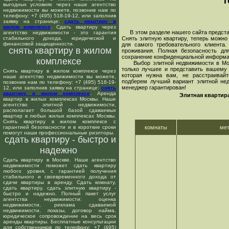
т
выгодных условиях через наше агентство
недвижимости вы можете, позвонив нам по
телефону: +7 (495) 518-19-12, или заполнив
заявку на странице:
сдать квартиру в
жилом комплексе
. Сдать квартиру через
В этом разделе нашего сайта предста
агентство недвижимости - это гарантия
стабильного дохода, юридической и
Снять элитную квартиру, теперь можн
финансовой защищенности.
для самого требовательного клиента
снять квартиру в жилом
проживания. Полная безопасность дл
сохранение конфиденциальной информац
комплексе
Выбор элитной недвижимости в Москв
только лучшее и представить вашему 
Снять квартиру в жилом комплексе через
которая нужна вам, не расстраивайт
наше агентство недвижимости вы можете,
подберем лучший вариант элитной не
позвонив нам по телефону: +7 (495) 518-19-
менеджер гарантирован!
12, или заполнив заявку на странице:
снять
квартиру в жилом комплексе
. Аренда
Элитная квартир
квартир в жилых комплексах Москвы. Наше
агентство элитной недвижимости,
располагает большой базой сдаваемых
квартир в любых жилых комплексах Москвы.
Снять квартиру в жилом комплексе с
гарантией безопасности и в короткие сроки
комнаты
ме
помогут наши профессиональные риэлторы.
сдать квартиру - быстро и
надежно
Сдать квартиру в Москве. Наше агентство
недвижимости поможет сдать квартиру
любого уровня, с гарантией получения
стабильного и своевременного дохода от
сдачи квартиры в аренду. Сдать комнату,
сдать квартиру, сдать элитную квартиру -
быстро и надежно. Полный пакет услуг
агентства недвижимости: оценка
недвижимости, реклама сдаваемой
недвижимости, показы, договор найма,
юридическое сопровождение на весь срок
аренды квартиры. Бесплатные консультации
для собственников по телефону: +7 (495)