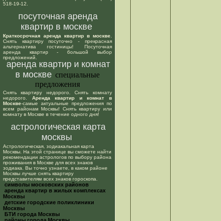
518-19-12.
посуточная аренда
квартир в москве
Краткосрочная аренда квартир в москве
.
Снять квартиру посуточно - прекрасная
альтернатива гостиницы! Посуточная
аренда квартир - большой выбор
предложений.
аренда квартир и комнат
в москве
специальные
предложения
Снять квартиру недорого. Снять комнату
недорого.
Аренда квартир и комнат в
Москве
-самые актуальные предложения по
всем районам Москвы! Снять квартиру или
комнату в Москве в течение одного дня!
астрологическая карта
москвы
Астрологическая, зодиакальная карта
Москвы. На этой странице вы сможете найти
рекомендации астрологов по выбору района
проживания в Москве для всех знаков
зодиака. Вы точно узнаете, в каком районе
Москвы лучше снять квартиру
представителям всех знаков гороскопа.
cимволы московских районов
аренда квартир в жилых комплексах
Москвы
детские городские поликлиники
Москвы
БТИ города Москвы
районы города Москвы