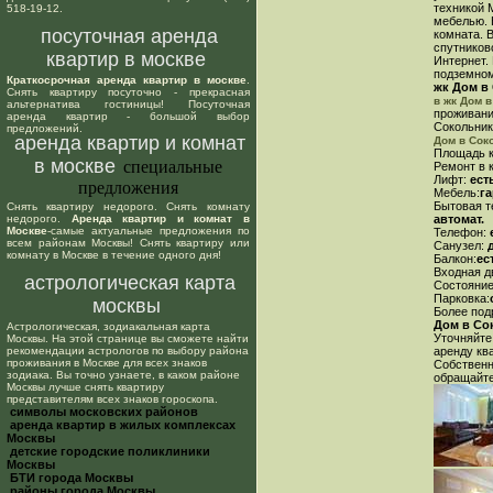
техникой 
518-19-12.
мебелью. 
посуточная аренда
комната. 
спутников
квартир в москве
Интернет.
подземном
Краткосрочная аренда квартир в москве
.
жк Дом в
Снять квартиру посуточно - прекрасная
в жк Дом 
альтернатива гостиницы! Посуточная
проживани
аренда квартир - большой выбор
Сокольник
предложений.
аренда квартир и комнат
Дом в Сок
Площадь к
в москве
специальные
Ремонт в 
Лифт:
ест
предложения
Мебель:
г
Бытовая т
Снять квартиру недорого. Снять комнату
недорого.
Аренда квартир и комнат в
автомат.
Москве
-самые актуальные предложения по
Телефон:
е
всем районам Москвы! Снять квартиру или
Санузел:
д
комнату в Москве в течение одного дня!
Балкон:
ес
Входная д
астрологическая карта
Состояние
Парковка:
москвы
Более под
Дом в Со
Астрологическая, зодиакальная карта
Уточняйте
Москвы. На этой странице вы сможете найти
рекомендации астрологов по выбору района
аренду кв
проживания в Москве для всех знаков
Собствен
зодиака. Вы точно узнаете, в каком районе
обращайте
Москвы лучше снять квартиру
представителям всех знаков гороскопа.
cимволы московских районов
аренда квартир в жилых комплексах
Москвы
детские городские поликлиники
Москвы
БТИ города Москвы
районы города Москвы