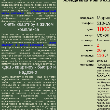
Аренда квартиры в жк 
выгодных условиях через наше агентство
недвижимости вы можете, позвонив нам по
телефону: +7 (495) 518-19-12, или заполнив
заявку на странице:
сдать квартиру в
жилом комплексе
. Сдать квартиру через
агентство недвижимости - это гарантия
Мари
менеджер:
стабильного дохода, юридической и
финансовой защищенности.
518-1
телефон:
снять квартиру в жилом
1800
комплексе
цена:
Снять квартиру в жилом комплексе через
Сокол
метро:
наше агентство недвижимости вы можете,
позвонив нам по телефону: +7 (495) 518-19-
от метро:
1 пешком 
12, или заполнив заявку на странице:
снять
2
квартиру в жилом комплексе
. Аренда
комнат:
квартир в жилых комплексах Москвы. Наше
20
2
агентство элитной недвижимости,
кухня:
м
располагает большой базой сдаваемых
110
2
площадь:
квартир в любых жилых комплексах Москвы.
м
Снять квартиру в жилом комплексе с
этаж:
19 из 32
гарантией безопасности и в короткие сроки
помогут наши профессиональные риэлторы.
описание:
Предлагае
сдать квартиру - быстро и
Жилой ко
месте гор
надежно
близости 
В СОКОЛ
Сдать квартиру в Москве. Наше агентство
жилом ком
недвижимости поможет сдать квартиру
любого уровня, с гарантией получения
необходим
стабильного и своевременного дохода от
центру Мо
сдачи квартиры в аренду. Сдать комнату,
площадок 
сдать квартиру, сдать элитную квартиру -
на улице 
быстро и надежно. Полный пакет услуг
действует
агентства недвижимости: оценка
«молодой»
недвижимости, реклама сдаваемой
Квартира,
недвижимости, показы, договор найма,
секции ко
юридическое сопровождение на весь срок
Квартире 
аренды квартиры. Бесплатные консультации
установле
для собственников по телефону: +7 (495)