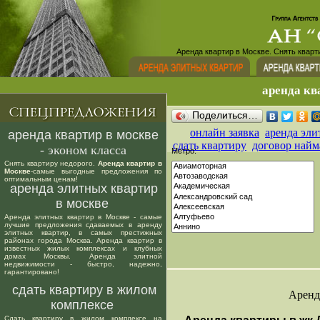
Аренда квартир в Москве. Снять кварт
аренда кв
Поделиться…
онлайн заявка
аренда эли
аренда квартир в москве
сдать квартиру
договор найм
- эконом класса
Метро:
Снять квартиру недорого.
Аренда квартир в
Москве
-самые выгодные предложения по
оптимальным ценам!
аренда элитных квартир
в москве
Аренда элитных квартир в Москве - самые
лучшие предложения сдаваемых в аренду
элитных квартир, в самых престижных
районах города Москва. Аренда квартир в
известных жилых комплексах и клубных
домах Москвы. Аренда элитной
недвижимости - быстро, надежно,
гарантировано!
сдать квартиру в жилом
Аренд
комплексе
Сдать квартиру в жилом комплексе на