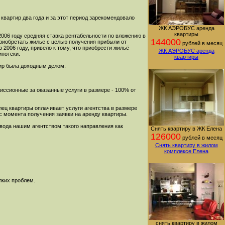
квартир два года и за этот период зарекомендовало
ЖК АЭРОБУС аренда
квартиры
006 году средняя ставка рентабельности по вложению в
144000
Приобретать жилье с целью получения прибыли от
рублей в месяц
006 году, привело к тому, что приобрести жильё
ЖК АЭРОБУС аренда
ипотеки.
квартиры
тир была доходным делом.
миссионные за оказанные услуги в размере - 100% от
лец квартиры оплачивает услуги агентства в размере
 с момента получения заявки на аренду квартиры.
ввода нашим агентством такого направления как
Снять квартиру в ЖК Елена
126000
рублей в месяц
Снять квартиру в жилом
комплексе Елена
лких проблем.
снять квартиру в жилом