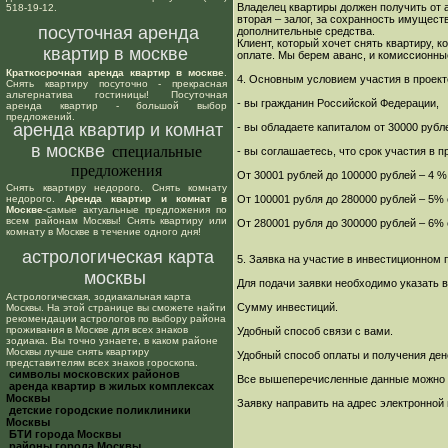
Владелец квартиры должен получить от а
518-19-12.
вторая – залог, за сохранность имущест
посуточная аренда
дополнительные средства.
Клиент, который хочет снять квартиру, 
квартир в москве
оплате. Мы берем аванс, и комиссионны
Краткосрочная аренда квартир в москве
.
4. Основным условием участия в проект
Снять квартиру посуточно - прекрасная
альтернатива гостиницы! Посуточная
- вы гражданин Российской Федерации,
аренда квартир - большой выбор
предложений.
аренда квартир и комнат
- вы обладаете капиталом от 30000 рубл
в москве
специальные
- вы соглашаетесь, что срок участия в 
предложения
От 30001 рублей до 100000 рублей – 4 %
Снять квартиру недорого. Снять комнату
недорого.
Аренда квартир и комнат в
От 100001 рубля до 280000 рублей – 5% 
Москве
-самые актуальные предложения по
всем районам Москвы! Снять квартиру или
От 280001 рубля до 300000 рублей – 6% 
комнату в Москве в течение одного дня!
астрологическая карта
5. Заявка на участие в инвестиционном 
москвы
Для подачи заявки необходимо указать 
Астрологическая, зодиакальная карта
Сумму инвестиций.
Москвы. На этой странице вы сможете найти
рекомендации астрологов по выбору района
проживания в Москве для всех знаков
Удобный способ связи с вами.
зодиака. Вы точно узнаете, в каком районе
Москвы лучше снять квартиру
Удобный способ оплаты и получения дене
представителям всех знаков гороскопа.
cимволы московских районов
Все вышеперечисленные данные можно у
аренда квартир в жилых комплексах
Москвы
Заявку направить на адрес электронной
детские городские поликлиники
Москвы
БТИ города Москвы
районы города Москвы