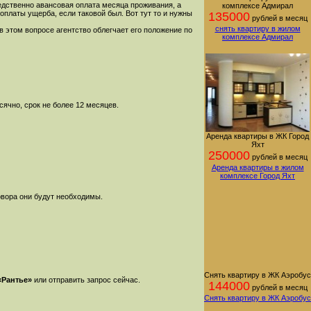
редственно авансовая оплата месяца проживания, а
комплексе Адмирал
оплаты ущерба, если таковой был. Вот тут то и нужны
135000
рублей в месяц
снять квартиру в жилом
в этом вопросе агентство облегчает его положение по
комплексе Адмирал
сячно, срок не более 12 месяцев.
Аренда квартиры в ЖК Город
Яхт
250000
рублей в месяц
Аренда квартиры в жилом
комплексе Город Яхт
овора они будут необходимы.
Снять квартиру в ЖК Аэробус
«Рантье»
или отправить запрос сейчас.
144000
рублей в месяц
Снять квартиру в ЖК Аэробус