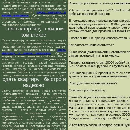
выгодных условиях через наше агентство
Выплата процентов по вкладу
ежемесяч
недвижимости вы можете, позвонив нам по
телефону: +7 (495) 518-19-12, или заполнив
2.Агентство недвижимости "Central-aren
заявку на странице:
сдать квартиру в
себя как надежный партнер.
жилом комплексе
. Сдать квартиру через
агентство недвижимости - это гарантия
В последнее время вложение финансовых
стабильного дохода, юридической и
куплю-продажу снизилась с 80% годовых
финансовой защищенности.
снять квартиру в жилом
дальнейшей перепродажи становиться со
исключительно для проживания может се
комплексе
Соответственно, аренда квартир стала 
Снять квартиру в жилом комплексе через
наше агентство недвижимости вы можете,
Как работает наше агентство?
позвонив нам по телефону: +7 (495) 518-19-
12, или заполнив заявку на странице:
снять
К нам обращаются клиенты, агентство по
квартиру в жилом комплексе
. Аренда
суммы арендной платы за месяц.
квартир в жилых комплексах Москвы. Наше
агентство элитной недвижимости,
Пример: квартира стоит 20000 рублей за
располагает большой базой сдаваемых
квартир в любых жилых комплексах Москвы.
50% то есть 10000 рублей, в случаях с 
Снять квартиру в жилом комплексе с
гарантией безопасности и в короткие сроки
3. Инвестиционный проект «Рантье» созд
помогут наши профессиональные риэлторы.
доверительное управление недвижимость
сдать квартиру - быстро и
Итак, для чего нужны вложения?
надежно
Опишем простой пример.
Сдать квартиру в Москве. Наше агентство
недвижимости поможет сдать квартиру
любого уровня, с гарантией получения
К нам обращается владелец квартиры, оц
стабильного и своевременного дохода от
Дополнительно мы предлагаем заключить
сдачи квартиры в аренду. Сдать комнату,
Который снимает с клиента головную боль
сдать квартиру, сдать элитную квартиру -
Наше агентство платит клиенту, но уже 
быстро и надежно. Полный пакет услуг
С клиента, который снимет данную кварт
агентства недвижимости: оценка
Ну и конечно - комиссия в размере 3000
недвижимости, реклама сдаваемой
Общий доход с такой сделки 66000 в год.
недвижимости, показы, договор найма,
юридическое сопровождение на весь срок
И вот теперь главный вопрос, зачем нуж
аренды квартиры. Бесплатные консультации
для собственников по телефону: +7 (495)