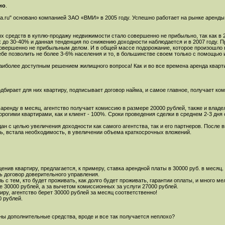
но
.
da.ru" основано компанией ЗАО «ВМИ» в 2005 году. Успешно работает на рынке аренды 
 средств в куплю-продажу недвижимости стало совершенно не прибыльно, так как в 2
 до 30-40% и данная тенденция по снижению доходности наблюдается и в 2007 году. 
вершенно не прибыльным делом. И в общей массе подорожание, которое произошло в 2
бе позволить не более 3-6% населения и то, в большинстве своем только с помощью 
наиболее доступным решением жилищного вопроса! Как и во все времена аренда квар
дбирает для них квартиру, подписывает договор найма, и самое главное, получает ко
 аренду в месяц, агентство получает комиссию в размере 20000 рублей, также и владе
дорогими квартирами, как и клиент - 100%. Сроки проведения сделки в среднем 2-3 дня
ан с целью увеличения доходности как самого агентства, так и его партнеров. После 
, встала необходимость, в увеличении объема краткосрочных вложений.
енив квартиру, предлагается, к примеру, ставка арендной платы в 30000 руб. в месяц.
 договор доверительного управления.
 с тем, кто будет проживать, как долго будет проживать, гарантии оплаты, и много ме
не 30000 рублей, а за вычетом комиссионных за услуги 27000 рублей.
иру, агентство берет 30000 рублей за месяц соответственно!
0 рублей.
ны дополнительные средства, вроде и все так получается неплохо?