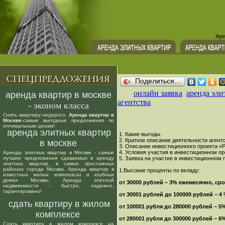
Аре
Поделиться…
онлайн заявка
аренда эли
аренда квартир в москве
агентства
- эконом класса
Снять квартиру недорого.
Аренда квартир в
Москве
-самые выгодные предложения по
оптимальным ценам!
аренда элитных квартир
1. Какие выгоды.
2. Краткое описание деятельности агентс
в москве
3. Описание инвестиционного проекта «
4. Условия участия в инвестиционном пр
Аренда элитных квартир в Москве - самые
лучшие предложения сдаваемых в аренду
5. Заявка на участие в инвестиционном 
элитных квартир, в самых престижных
районах города Москва. Аренда квартир в
1.Высокие проценты по вкладу:
известных жилых комплексах и клубных
домах Москвы. Аренда элитной
от 30000 рублей – 3% ежемесячно, сро
недвижимости - быстро, надежно,
гарантировано!
от 30001 рублей до 100000 рублей – 4
сдать квартиру в жилом
от 100001 рубля до 280000 рублей – 5
комплексе
от 280001 рубля до 300000 рублей – 6
Сдать квартиру в жилом комплексе на