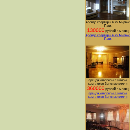
Аренда квартиры в жк Миракс
Парк
130000
рублей в месяц
Аренда квартиры в жк Миракс
Парк
аренда квартиры в жилом
комплексе Золотые ключи
360000
рублей в месяц
аренда квартиры в жилом
комплексе Золотые ключи