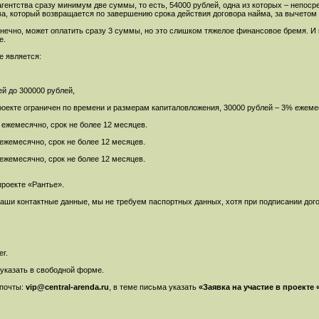
гентства сразу минимум две суммы, то есть, 54000 рублей, одна из которых – непос
ва, который возвращается по завершению срока действия договора найма, за вычетом 
конечно, может оплатить сразу 3 суммы, но это слишком тяжелое финансовое бремя. И 
е.
е является:
ей до 300000 рублей,
проекте ограничен по времени и размерам капиталовложения, 30000 рублей – 3% ежеме
 ежемесячно, срок не более 12 месяцев.
ежемесячно, срок не более 12 месяцев.
ежемесячно, срок не более 12 месяцев.
проекте «Рантье».
ваши контактные данные, мы не требуем паспортных данных, хотя при подписании дог
г.
казать в свободной форме.
 почты:
vip@central-arenda.ru
, в теме письма указать
«Заявка на участие в проекте 