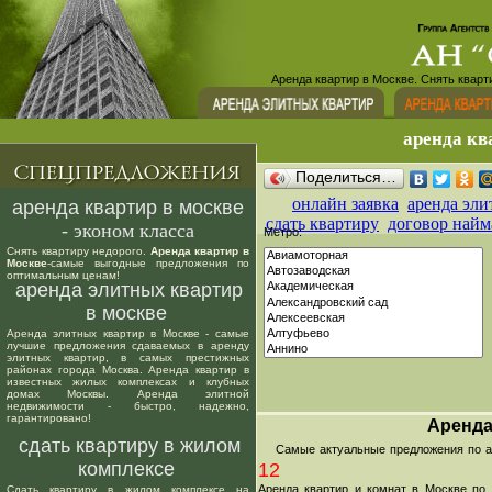
Аренда квартир в Москве. Снять кварт
аренда кв
Поделиться…
онлайн заявка
аренда эли
аренда квартир в москве
сдать квартиру
договор найм
- эконом класса
Метро:
Снять квартиру недорого.
Аренда квартир в
Москве
-самые выгодные предложения по
оптимальным ценам!
аренда элитных квартир
в москве
Аренда элитных квартир в Москве - самые
лучшие предложения сдаваемых в аренду
элитных квартир, в самых престижных
районах города Москва. Аренда квартир в
известных жилых комплексах и клубных
домах Москвы. Аренда элитной
недвижимости - быстро, надежно,
гарантировано!
Аренда
сдать квартиру в жилом
Самые актуальные предложения по аре
комплексе
12
Аренда квартир и комнат в Москве по
Сдать квартиру в жилом комплексе на