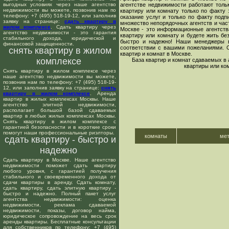
выгодных условиях через наше агентство
агентстве недвижимости работают толь
недвижимости вы можете, позвонив нам по
квартиру или комнату только по факту 
телефону: +7 (495) 518-19-12, или заполнив
оказание услуг и только по факту подп
заявку на странице:
сдать квартиру в
множество непорядочных агентств и час
жилом комплексе
. Сдать квартиру через
Москве - это информационные агентств
агентство недвижимости - это гарантия
квартиру или комнату и будете жить бе
стабильного дохода, юридической и
быстро и надежно! Наши менеджеры в
финансовой защищенности.
соответствии с вашими пожеланиями. 
снять квартиру в жилом
квартир и комнат в Москве.
комплексе
База квартир и комнат сдаваемых в
квартиры или ко
Снять квартиру в жилом комплексе через
наше агентство недвижимости вы можете,
позвонив нам по телефону: +7 (495) 518-19-
12, или заполнив заявку на странице:
снять
квартиру в жилом комплексе
. Аренда
квартир в жилых комплексах Москвы. Наше
агентство элитной недвижимости,
располагает большой базой сдаваемых
квартир в любых жилых комплексах Москвы.
Снять квартиру в жилом комплексе с
гарантией безопасности и в короткие сроки
помогут наши профессиональные риэлторы.
комнаты
ме
сдать квартиру - быстро и
надежно
Сдать квартиру в Москве. Наше агентство
недвижимости поможет сдать квартиру
любого уровня, с гарантией получения
стабильного и своевременного дохода от
сдачи квартиры в аренду. Сдать комнату,
сдать квартиру, сдать элитную квартиру -
быстро и надежно. Полный пакет услуг
агентства недвижимости: оценка
недвижимости, реклама сдаваемой
недвижимости, показы, договор найма,
юридическое сопровождение на весь срок
аренды квартиры. Бесплатные консультации
для собственников по телефону: +7 (495)