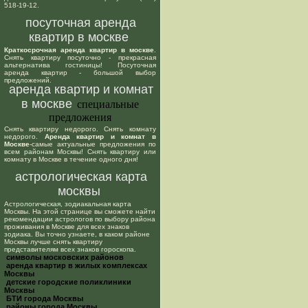
518-19-12.
посуточная аренда
квартир в москве
Краткосрочная аренда квартир в москве
.
Снять квартиру посуточно - прекрасная
альтернатива гостиницы! Посуточная
аренда квартир - большой выбор
предложений.
аренда квартир и комнат
в москве
специальные
предложения
Снять квартиру недорого. Снять комнату
недорого.
Аренда квартир и комнат в
Москве
-самые актуальные предложения по
всем районам Москвы! Снять квартиру или
комнату в Москве в течение одного дня!
астрологическая карта
москвы
Астрологическая, зодиакальная карта
Москвы. На этой странице вы сможете найти
рекомендации астрологов по выбору района
проживания в Москве для всех знаков
зодиака. Вы точно узнаете, в каком районе
Москвы лучше снять квартиру
представителям всех знаков гороскопа.
cимволы московских районов
аренда квартир в жилых комплексах
Москвы
детские городские поликлиники
Москвы
БТИ города Москвы
районы города Москвы