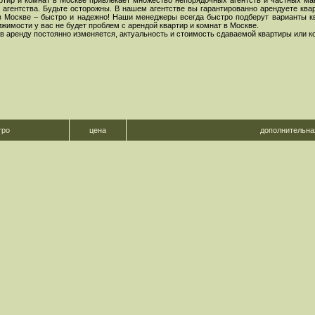
ртир и комнат в Москве привлекает множество непорядочных агентств и частных ма
агентства. Будьте осторожны. В нашем агентстве вы гарантированно арендуете ква
в Москве – быстро и надежно! Наши менеджеры всегда быстро подберут варианты кв
имости у вас не будет проблем с арендой квартир и комнат в Москве.
 в аренду постоянно изменяется, актуальность и стоимость сдаваемой квартиры или 
тро
цена
дополнительн