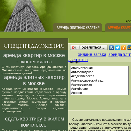
Аре
Поделиться…
онлайн заявка
аренда эли
аренда квартир в москве
агентства
- эконом класса
Метро:
Снять квартиру недорого.
Аренда квартир в
Москве
-самые выгодные предложения по
оптимальным ценам!
аренда элитных квартир
в москве
Аренда элитных квартир в Москве - самые
лучшие предложения сдаваемых в аренду
элитных квартир, в самых престижных
районах города Москва. Аренда квартир в
известных жилых комплексах и клубных
домах Москвы. Аренда элитной
недвижимости - быстро, надежно,
гарантировано!
сдать квартиру в жилом
Самые актуальные предложения по арен
комплексе
Аренда квартир и комнат в Москве по д
предоплаты, оплата за арендуемую квар
Сдать квартиру в жилом комплексе на