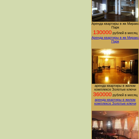
Аренда квартиры в жк Миракс
Парк
130000
рублей в месяц
Аренда квартиры в жк Миракс
Парк
аренда квартиры в жилом
комплексе Золотые ключи
360000
рублей в месяц
аренда квартиры в жилом
комплексе Золотые ключи