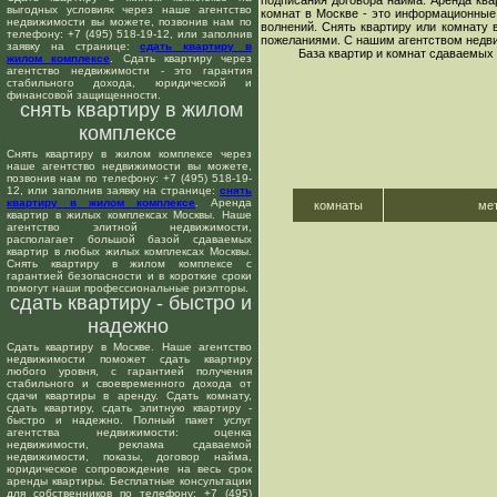
подписания договора найма. Аренда ква
выгодных условиях через наше агентство
комнат в Москве - это информационные 
недвижимости вы можете, позвонив нам по
волнений. Снять квартиру или комнату 
телефону: +7 (495) 518-19-12, или заполнив
пожеланиями. С нашим агентством недвиж
заявку на странице:
сдать квартиру в
База квартир и комнат сдаваемых
жилом комплексе
. Сдать квартиру через
агентство недвижимости - это гарантия
стабильного дохода, юридической и
финансовой защищенности.
снять квартиру в жилом
комплексе
Снять квартиру в жилом комплексе через
наше агентство недвижимости вы можете,
позвонив нам по телефону: +7 (495) 518-19-
12, или заполнив заявку на странице:
снять
квартиру в жилом комплексе
. Аренда
комнаты
ме
квартир в жилых комплексах Москвы. Наше
агентство элитной недвижимости,
располагает большой базой сдаваемых
квартир в любых жилых комплексах Москвы.
Снять квартиру в жилом комплексе с
гарантией безопасности и в короткие сроки
помогут наши профессиональные риэлторы.
сдать квартиру - быстро и
надежно
Сдать квартиру в Москве. Наше агентство
недвижимости поможет сдать квартиру
любого уровня, с гарантией получения
стабильного и своевременного дохода от
сдачи квартиры в аренду. Сдать комнату,
сдать квартиру, сдать элитную квартиру -
быстро и надежно. Полный пакет услуг
агентства недвижимости: оценка
недвижимости, реклама сдаваемой
недвижимости, показы, договор найма,
юридическое сопровождение на весь срок
аренды квартиры. Бесплатные консультации
для собственников по телефону: +7 (495)