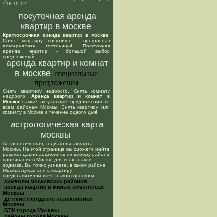
518-19-12.
посуточная аренда
квартир в москве
Краткосрочная аренда квартир в москве
.
Снять квартиру посуточно - прекрасная
альтернатива гостиницы! Посуточная
аренда квартир - большой выбор
предложений.
аренда квартир и комнат
в москве
специальные
предложения
Снять квартиру недорого. Снять комнату
недорого.
Аренда квартир и комнат в
Москве
-самые актуальные предложения по
всем районам Москвы! Снять квартиру или
комнату в Москве в течение одного дня!
астрологическая карта
москвы
Астрологическая, зодиакальная карта
Москвы. На этой странице вы сможете найти
рекомендации астрологов по выбору района
проживания в Москве для всех знаков
зодиака. Вы точно узнаете, в каком районе
Москвы лучше снять квартиру
представителям всех знаков гороскопа.
cимволы московских районов
аренда квартир в жилых комплексах
Москвы
детские городские поликлиники
Москвы
БТИ города Москвы
районы города Москвы