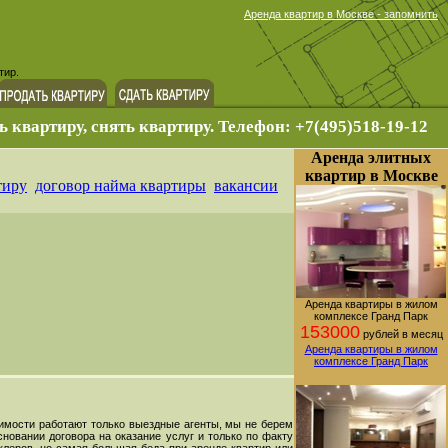
Аренда квартир в Москве - запомнить
тир.
ь квартиру, снять квартиру. Телефон: +7(495)518-19-12
Аренда элитных
квартир в Москве
тиру
договор найма квартиры
вакансии
Аренда квартиры в жилом
комплексе Гранд Парк
153000
рублей в месяц
Аренда квартиры в жилом
комплексе Гранд Парк
жимости работают только выездные агенты, мы не берем
новании договора на оказание услуг и только по факту