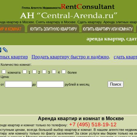
нда квартир в Москве. Снять квартиру в Москве. Сдать квартиру. Аренда элитных квар
аренда квартир, сдат
тных квартир
Продать квартиру быстро и надёжно
.
сдать квар
Количество комнат:
комната
1
2
3
4
более
Цена:
от
до
рублей в месяц
Аренда квартир и комнат в Москве
+7 (495) 518-19-12
де квартир и комнат только по телефону:
оступным ценам, всегда большой выбор квартир и комнат. В нашем агентстве недви
тиру или комнату только по факту заселения! За свои услуги мы берем только на ос